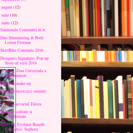
august
(12)
►
iulie
(10)
►
iunie
(12)
▼
Sanzienele Constantei in ie
Duo Shimmering & Body
Lotion Flormar
SkirtBike Constanta 2016
Designers Signature- Pop-up
Store-ul verii 2016
24 iunie, Ziua Universala a
iei românesti
Zao- eco make-up
Cu Splat incercerci senzatii
noi
Vizita la acvariul Tulcea
Flormar- calitate si
accesibilitate
Push- Up Eyeliner Benefit
Cosmetics- Sephora