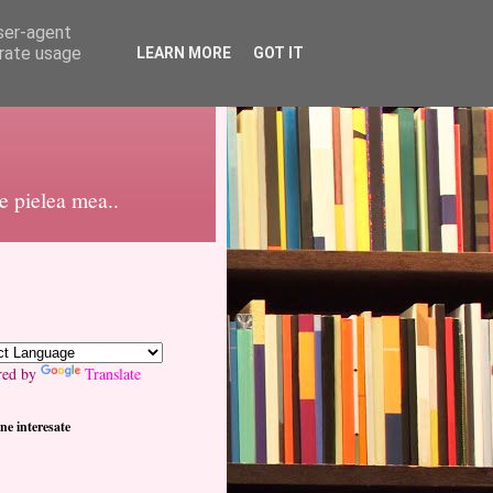
user-agent
erate usage
LEARN MORE
GOT IT
pe pielea mea..
red by
Translate
ne interesate