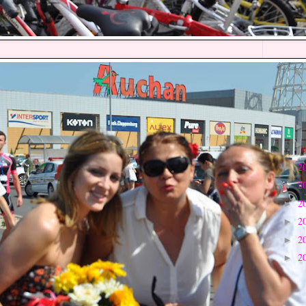
2
►
2
►
2
►
2
►
2
►
2
►