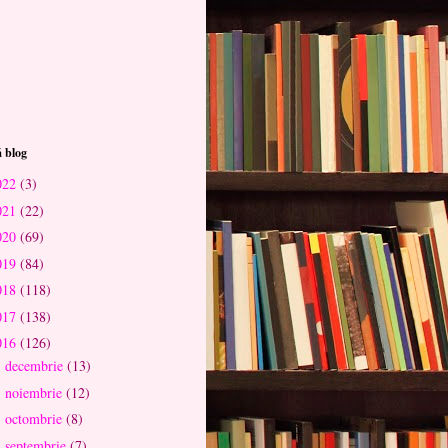
 blog
022
(3)
021
(22)
020
(69)
019
(84)
018
(118)
017
(138)
016
(126)
decembrie
(13)
►
noiembrie
(12)
►
octombrie
(8)
►
septembrie
(7)
►