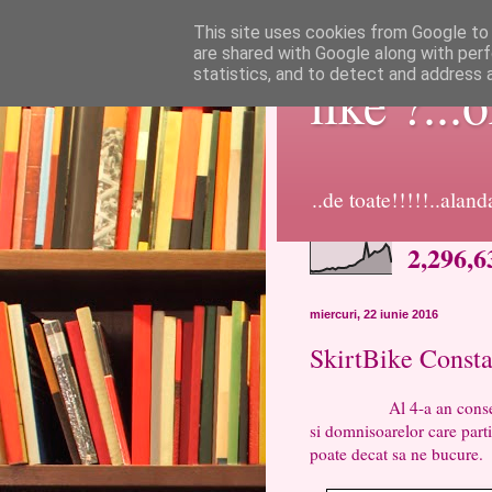
This site uses cookies from Google to d
are shared with Google along with perf
statistics, and to detect and address 
like ?...
..de toate!!!!!..alan
2,296,6
miercuri, 22 iunie 2016
SkirtBike Const
Al 4-a an consecutiv s
si domnisoarelor care parti
poate decat sa ne bucure.