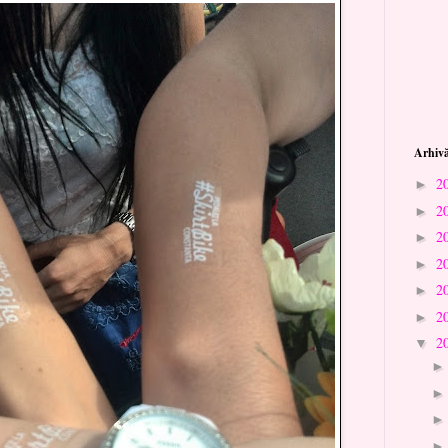
Arhivă
2
►
2
►
2
►
2
►
2
►
2
►
2
▼