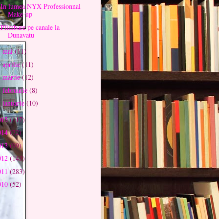
In lumea NYX Professionnal
Make-up
Plimbare pe canale la
Dunavatu
mai
(11)
►
aprilie
(11)
►
martie
(12)
►
februarie
(8)
►
ianuarie
(10)
►
015
(117)
014
(72)
013
(99)
012
(143)
011
(283)
010
(52)