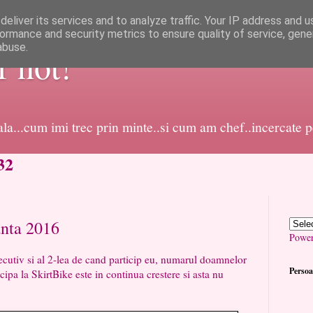
eliver its services and to analyze traffic. Your IP address and 
ormance and security metrics to ensure quality of service, gen
abuse.
or not!
dala...cum imi trec prin minte..si cum am chef..incercate 
32
anta 2016
Powe
i al 2-lea de cand particip eu, numarul doamnelor
Persoa
cipa la SkirtBike este in continua crestere si asta nu