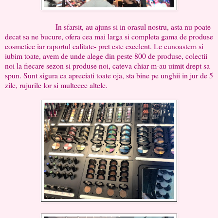
In sfarsit, au ajuns si in orasul nostru, asta nu poate
decat sa ne bucure, ofera cea mai larga si completa gama de produse
cosmetice iar raportul calitate- pret este excelent. Le cunoastem si
iubim toate, avem de unde alege din peste 800 de produse, colectii
noi la fiecare sezon si produse noi, cateva chiar m-au uimit drept sa
spun. Sunt sigura ca apreciati toate oja, sta bine pe unghii in jur de 5
zile, rujurile lor si multeeee altele.