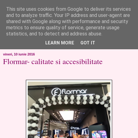
This site uses cookies from Google to deliver its services
like ?...or not!
and to analyze traffic. Your IP address and user-agent are
shared with Google along with performance and security
metrics to ensure quality of service, generate usage
..de toate!!!!!..alandala...cum imi trec prin minte..si cum am
statistics, and to detect and address abuse.
chef..incercate pe pielea mea..
LEARN MORE
GOT IT
vineri, 10 iunie 2016
Flormar- calitate si accesibilitate