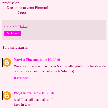
produselor
Deci, bine ai venit Flormar!!!.
Coco
coco
la
8:53:00 a.m.
Distribuiți
11 comentarii:
Narcisa Flaviana
iunie 10, 2016
Wow, ce-i pe acolo, un adevărat paradis pentru pasionatele de
cosmetice ca mine! Trimite-i și la Sibiu! :))
Răspundeți
Pooja Mittal
iunie 10, 2016
wish I had all that makeup :)
keep in touch