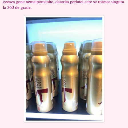
ceeaza gene nemaipomenite, datorita periutei care se roteste singura
la 360 de grade.