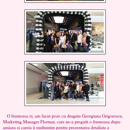
O frumoasa zi, am facut poze cu draguta Georgiana Grigorescu,
Marketing Manager Flormar, care ne-a pregatit o frumoasa dupa-
amiaza si careia ii multumim pentru prezentarea detaliata a