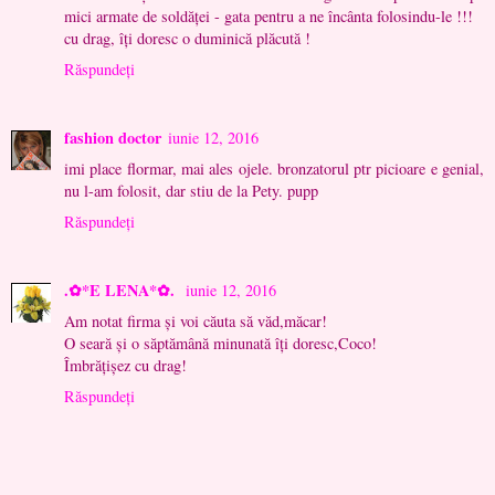
mici armate de soldăţei - gata pentru a ne încânta folosindu-le !!!
cu drag, îţi doresc o duminică plăcută !
Răspundeți
fashion doctor
iunie 12, 2016
imi place flormar, mai ales ojele. bronzatorul ptr picioare e genial,
nu l-am folosit, dar stiu de la Pety. pupp
Răspundeți
.✿*E LENA*✿.
iunie 12, 2016
Am notat firma și voi căuta să văd,măcar!
O seară și o săptămână minunată îți doresc,Coco!
Îmbrățișez cu drag!
Răspundeți