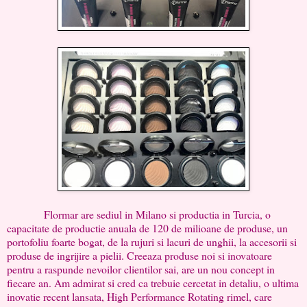
Flormar are sediul in Milano si productia in Turcia, o
capacitate de productie anuala de 120 de milioane de produse, un
portofoliu foarte bogat, de la rujuri si lacuri de unghii, la accesorii si
produse de ingrijire a pielii. Creeaza produse noi si inovatoare
pentru a raspunde nevoilor clientilor sai, are un nou concept in
fiecare an. Am admirat si cred ca trebuie cercetat in detaliu, o ultima
inovatie recent lansata, High Performance Rotating rimel, care