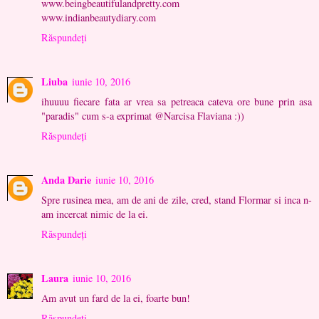
www.beingbeautifulandpretty.com
www.indianbeautydiary.com
Răspundeți
Liuba
iunie 10, 2016
ihuuuu fiecare fata ar vrea sa petreaca cateva ore bune prin asa
"paradis" cum s-a exprimat @Narcisa Flaviana :))
Răspundeți
Anda Darie
iunie 10, 2016
Spre rusinea mea, am de ani de zile, cred, stand Flormar si inca n-
am incercat nimic de la ei.
Răspundeți
Laura
iunie 10, 2016
Am avut un fard de la ei, foarte bun!
Răspundeți