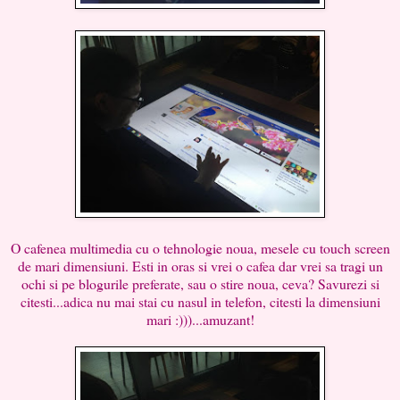
O cafenea multimedia cu o tehnologie noua, mesele cu touch screen
de mari dimensiuni. Esti in oras si vrei o cafea dar vrei sa tragi un
ochi si pe blogurile preferate, sau o stire noua, ceva? Savurezi si
citesti...adica nu mai stai cu nasul in telefon, citesti la dimensiuni
mari :)))...amuzant!