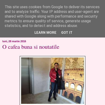
This site uses cookies from Google to deliver its services
like ?...or not!
and to analyze traffic. Your IP address and user-agent are
shared with Google along with performance and security
metrics to ensure quality of service, generate usage
..de toate!!!!!..alandala...cum imi trec prin minte..si cum am
statistics, and to detect and address abuse.
chef..incercate pe pielea mea..
LEARN MORE
GOT IT
luni, 28 martie 2016
O cafea buna si noutatile