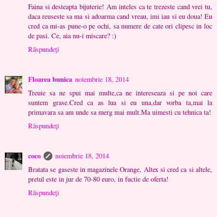
Faina si desteapta bijuterie! Am inteles ca te trezeste cand vrei tu,
daca reuseste sa ma si adoarma cand vreau, imi iau si eu doua! Eu
cred ca mi-as pune-o pe ochi, sa numere de cate ori clipesc in loc
de pasi. Ce, aia nu-i miscare? :)
Răspundeți
Floarea bunica
noiembrie 18, 2014
Treuie sa ne spui mai multe,ca ne intereseaza si pe noi care
suntem grase.Cred ca as lua si eu una,dar vorba ta,mai la
primavara sa am unde sa merg mai mult.Ma uimesti cu tehnica ta!
Răspundeți
coco
noiembrie 18, 2014
Bratata se gaseste in magazinele Orange, Altex si cred ca si altele,
pretul este in jur de 70-80 euro, in fuctie de oferta!
Răspundeți