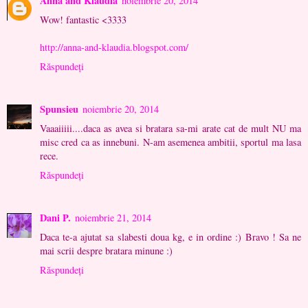
Anna and Klaudia
noiembrie 20, 2014
Wow! fantastic <3333
http://anna-and-klaudia.blogspot.com/
Răspundeți
Spunsieu
noiembrie 20, 2014
Vaaaiiiii....daca as avea si bratara sa-mi arate cat de mult NU ma
misc cred ca as innebuni. N-am asemenea ambitii, sportul ma lasa
rece.
Răspundeți
Dani P.
noiembrie 21, 2014
Daca te-a ajutat sa slabesti doua kg, e in ordine :) Bravo ! Sa ne
mai scrii despre bratara minune :)
Răspundeți