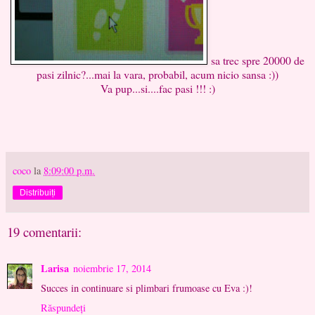
sa trec spre 20000 de
pasi zilnic?...mai la vara, probabil, acum nicio sansa :))
Va pup...si....fac pasi !!! :)
coco
la
8:09:00 p.m.
Distribuiți
19 comentarii:
Larisa
noiembrie 17, 2014
Succes in continuare si plimbari frumoase cu Eva :)!
Răspundeți