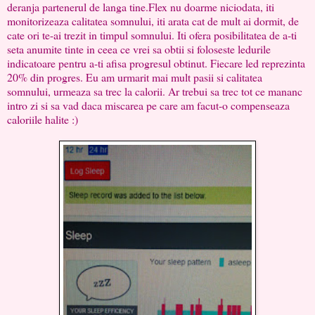
deranja partenerul de langa tine.Flex nu doarme niciodata, iti
monitorizeaza calitatea somnului, iti arata cat de mult ai dormit, de
cate ori te-ai trezit in timpul somnului. Iti ofera posibilitatea de a-ti
seta anumite tinte in ceea ce vrei sa obtii si foloseste ledurile
indicatoare pentru a-ti afisa progresul obtinut. Fiecare led reprezinta
20% din progres. Eu am urmarit mai mult pasii si calitatea
somnului, urmeaza sa trec la calorii. Ar trebui sa trec tot ce mananc
intro zi si sa vad daca miscarea pe care am facut-o compenseaza
caloriile halite :)