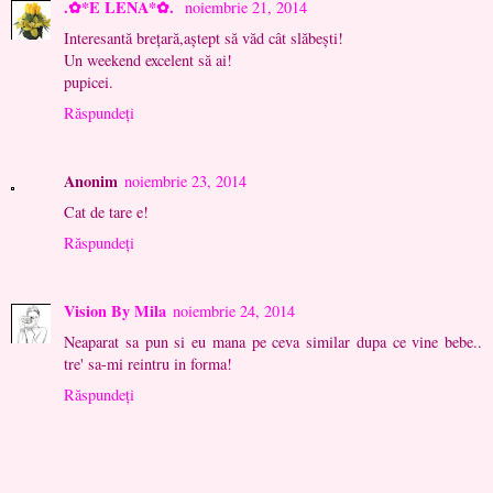
.✿*E LENA*✿.
noiembrie 21, 2014
Interesantă brețară,aștept să văd cât slăbești!
Un weekend excelent să ai!
pupicei.
Răspundeți
Anonim
noiembrie 23, 2014
Cat de tare e!
Răspundeți
Vision By Mila
noiembrie 24, 2014
Neaparat sa pun si eu mana pe ceva similar dupa ce vine bebe..
tre' sa-mi reintru in forma!
Răspundeți