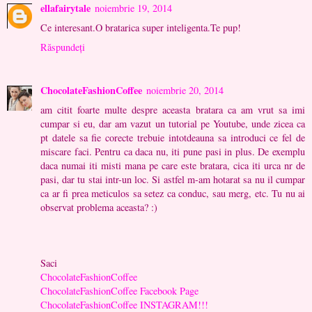
ellafairytale
noiembrie 19, 2014
Ce interesant.O bratarica super inteligenta.Te pup!
Răspundeți
ChocolateFashionCoffee
noiembrie 20, 2014
am citit foarte multe despre aceasta bratara ca am vrut sa imi
cumpar si eu, dar am vazut un tutorial pe Youtube, unde zicea ca
pt datele sa fie corecte trebuie intotdeauna sa introduci ce fel de
miscare faci. Pentru ca daca nu, iti pune pasi in plus. De exemplu
daca numai iti misti mana pe care este bratara, cica iti urca nr de
pasi, dar tu stai intr-un loc. Si astfel m-am hotarat sa nu il cumpar
ca ar fi prea meticulos sa setez ca conduc, sau merg, etc. Tu nu ai
observat problema aceasta? :)
Saci
ChocolateFashionCoffee
ChocolateFashionCoffee Facebook Page
ChocolateFashionCoffee INSTAGRAM!!!