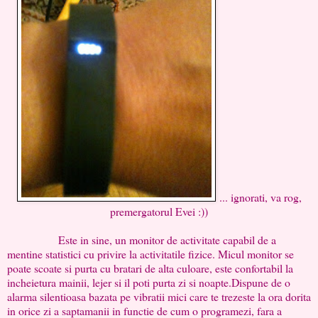
... ignorati, va rog,
premergatorul Evei :))
Este in sine, un monitor de activitate capabil de a
mentine statistici cu privire la activitatile fizice. Micul monitor se
poate scoate si purta cu bratari de alta culoare, este confortabil la
incheietura mainii, lejer si il poti purta zi si noapte.Dispune de o
alarma silentioasa bazata pe vibratii mici care te trezeste la ora dorita
in orice zi a saptamanii in functie de cum o programezi, fara a