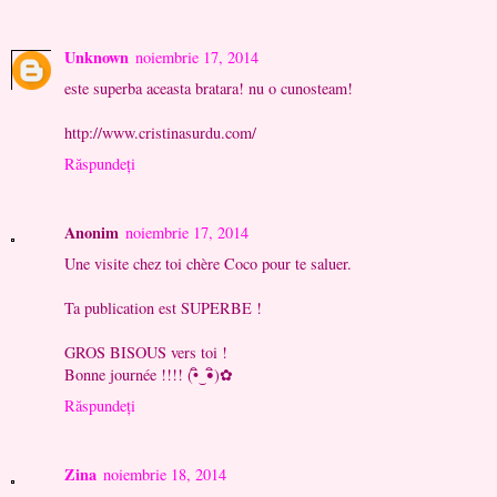
Unknown
noiembrie 17, 2014
este superba aceasta bratara! nu o cunosteam!
http://www.cristinasurdu.com/
Răspundeți
Anonim
noiembrie 17, 2014
Une visite chez toi chère Coco pour te saluer.
Ta publication est SUPERBE !
GROS BISOUS vers toi !
Bonne journée !!!! (•ิ‿•ิ)✿
Răspundeți
Zina
noiembrie 18, 2014