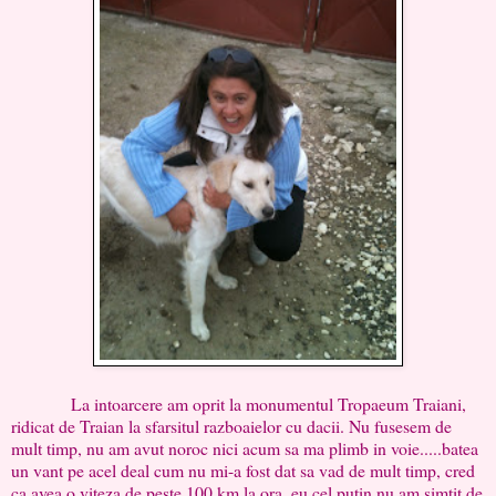
La intoarcere am oprit la monumentul Tropaeum Traiani,
ridicat de Traian la sfarsitul razboaielor cu dacii. Nu fusesem de
mult timp, nu am avut noroc nici acum sa ma plimb in voie.....batea
un vant pe acel deal cum nu mi-a fost dat sa vad de mult timp, cred
ca avea o viteza de peste 100 km la ora, eu cel putin nu am simtit de