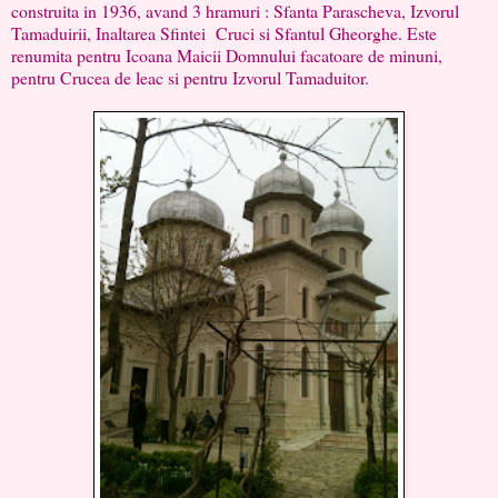
construita in 1936, avand 3 hramuri : Sfanta Parascheva, Izvorul
Tamaduirii, Inaltarea Sfintei Cruci si Sfantul Gheorghe. Este
renumita pentru Icoana Maicii Domnului facatoare de minuni,
pentru Crucea de leac si pentru Izvorul Tamaduitor.