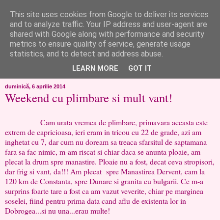
This site uses cookies from Google to deliver its services
like ?...or not!
and to analyze traffic. Your IP address and user-agent are
shared with Google along with performance and security
metrics to ensure quality of service, generate usage
..de toate!!!!!..alandala...cum imi trec prin minte..si cum am
statistics, and to detect and address abuse.
chef..incercate pe pielea mea..
LEARN MORE
GOT IT
duminică, 6 aprilie 2014
Weekend cu plimbare si mult vant!
Cam urata vremea de plimbare, primavara aceasta este
extrem de capricioasa, ieri eram in tricou cu 22 de grade, azi am
inghetat cu 7, dar cum nu doream sa treaca sfarsitul de saptamana
fara sa fac nimic, m-am riscat si chiar daca se anunta ploaie, am
plecat la drum spre manastire. Ploaie nu a fost, decat ceva stropisori,
dar frig si vant, da!!! Am plecat spre Manastirea Dervent, cam la
120 km de Constanta, spre Dunare si granita cu bulgarii. Ce m-a
surprins foarte tare a fost ca am vazut veverite, chiar pe marginea
soselei, fiind pentru prima data cand aflu de existenta lor in
Dobrogea...si nu una...erau multe!