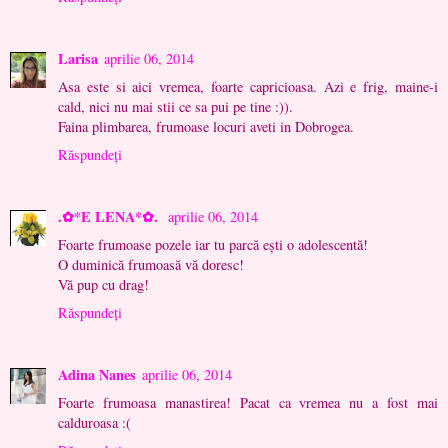
Larisa
aprilie 06, 2014
Asa este si aici vremea, foarte capricioasa. Azi e frig, maine-i
cald, nici nu mai stii ce sa pui pe tine :)).
Faina plimbarea, frumoase locuri aveti in Dobrogea.
Răspundeți
.✿*E LENA*✿.
aprilie 06, 2014
Foarte frumoase pozele iar tu parcă ești o adolescentă!
O duminică frumoasă vă doresc!
Vă pup cu drag!
Răspundeți
Adina Nanes
aprilie 06, 2014
Foarte frumoasa manastirea! Pacat ca vremea nu a fost mai
calduroasa :(