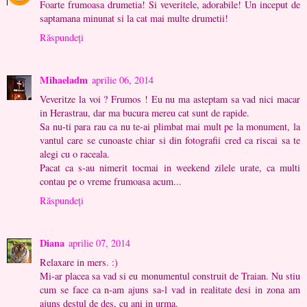
Foarte frumoasa drumetia! Si veveritele, adorabile! Un inceput de
saptamana minunat si la cat mai multe drumetii!
Răspundeți
Mihaeladm
aprilie 06, 2014
Veveritze la voi ? Frumos ! Eu nu ma asteptam sa vad nici macar
in Herastrau, dar ma bucura mereu cat sunt de rapide.
Sa nu-ti para rau ca nu te-ai plimbat mai mult pe la monument, la
vantul care se cunoaste chiar si din fotografii cred ca riscai sa te
alegi cu o raceala.
Pacat ca s-au nimerit tocmai in weekend zilele urate, ca multi
contau pe o vreme frumoasa acum...
Răspundeți
Diana
aprilie 07, 2014
Relaxare in mers. :)
Mi-ar placea sa vad si eu monumentul construit de Traian. Nu stiu
cum se face ca n-am ajuns sa-l vad in realitate desi in zona am
ajuns destul de des, cu ani in urma.