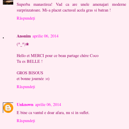
Superba manastirea! Vad ca are unele amenajari moderne
surprinzatoare. Mi-a placut cactusul acela gras si batran !
Răspundeți
Anonim
aprilie 06, 2014
(^‿^)❀
Hello et MERCI pour ce beau partage chère Coco
Tu es BELLE !
GROS BISOUS
et bonne journée :o)
Răspundeți
Unknown
aprilie 06, 2014
E bine ca vantul e doar afara, nu si in suflet.
Răspundeți