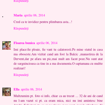
Răspundeți
Maria
aprilie 06, 2014
Cred ca te invidiez pentru plimbarea asta...!
Răspundeți
Floarea bunica
aprilie 06, 2014
Imi place:fie ploaie, fie vant tu calatoresti.Pe mine statul in casa
ma oboseste.Am vizitat cand am fost la Balcic ,manastirea de la
Dervent,dar pe afara un pic,mai mult am facut poze.Nu sunt atat
de sarguincioasa ca tine in a ma documenta.O saptamana cu multte
realizari!
Răspundeți
Ella
aprilie 06, 2014
Multzumim pt. foto si info, chiar ca au trecut ... 32 de ani de cand
nu l-am vazut si pt. ca eram mica, nici nu imi amintesc bine