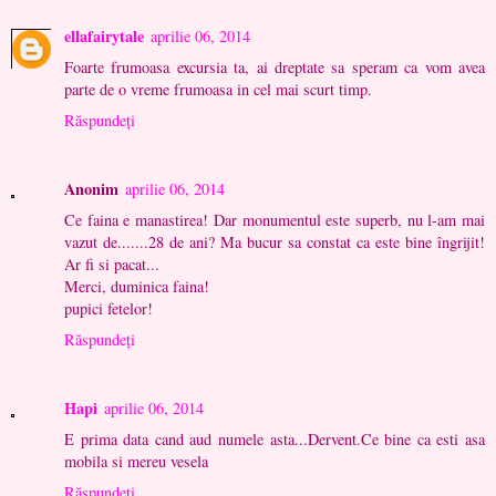
ellafairytale
aprilie 06, 2014
Foarte frumoasa excursia ta, ai dreptate sa speram ca vom avea
parte de o vreme frumoasa in cel mai scurt timp.
Răspundeți
Anonim
aprilie 06, 2014
Ce faina e manastirea! Dar monumentul este superb, nu l-am mai
vazut de.......28 de ani? Ma bucur sa constat ca este bine îngrijit!
Ar fi si pacat...
Merci, duminica faina!
pupici fetelor!
Răspundeți
Hapi
aprilie 06, 2014
E prima data cand aud numele asta...Dervent.Ce bine ca esti asa
mobila si mereu vesela
Răspundeți