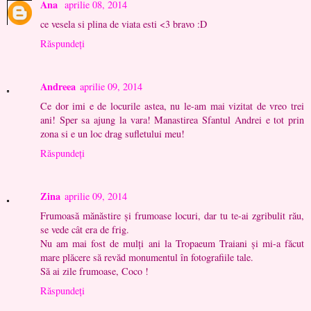
Ana
aprilie 08, 2014
ce vesela si plina de viata esti <3 bravo :D
Răspundeți
Andreea
aprilie 09, 2014
Ce dor imi e de locurile astea, nu le-am mai vizitat de vreo trei
ani! Sper sa ajung la vara! Manastirea Sfantul Andrei e tot prin
zona si e un loc drag sufletului meu!
Răspundeți
Zina
aprilie 09, 2014
Frumoasă mănăstire și frumoase locuri, dar tu te-ai zgribulit rău,
se vede cât era de frig.
Nu am mai fost de mulți ani la Tropaeum Traiani și mi-a făcut
mare plăcere să revăd monumentul în fotografiile tale.
Să ai zile frumoase, Coco !
Răspundeți