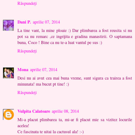
Răspundeți
Dani P.
aprilie 07, 2014
La tine vant, la mine ploaie :) Dar plimbarea a fost reusita si nu
pot sa nu remarc ,ce ingrijita e gradina manastirii. O saptamana
buna, Coco ! Bine ca nu te-a luat vantul pe sus :)
Răspundeți
Mona
aprilie 07, 2014
Desi nu ai avut cea mai buna vreme, sunt sigura ca trairea a fost
minunata! ma bucut pt tine! :)
Răspundeți
Vulpita Calatoare
aprilie 08, 2014
Mi-a placut plimbarea ta, mi-ar fi placut mie sa vizitez locurile
acelea!
Ce fascinata te uitai la cactusul ala! :-)