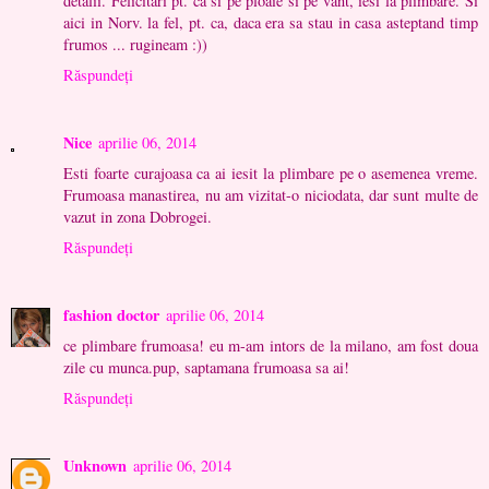
detalii. Felicitari pt. ca si pe ploaie si pe vant, iesi la plimbare. Si
aici in Norv. la fel, pt. ca, daca era sa stau in casa asteptand timp
frumos ... rugineam :))
Răspundeți
Nice
aprilie 06, 2014
Esti foarte curajoasa ca ai iesit la plimbare pe o asemenea vreme.
Frumoasa manastirea, nu am vizitat-o niciodata, dar sunt multe de
vazut in zona Dobrogei.
Răspundeți
fashion doctor
aprilie 06, 2014
ce plimbare frumoasa! eu m-am intors de la milano, am fost doua
zile cu munca.pup, saptamana frumoasa sa ai!
Răspundeți
Unknown
aprilie 06, 2014