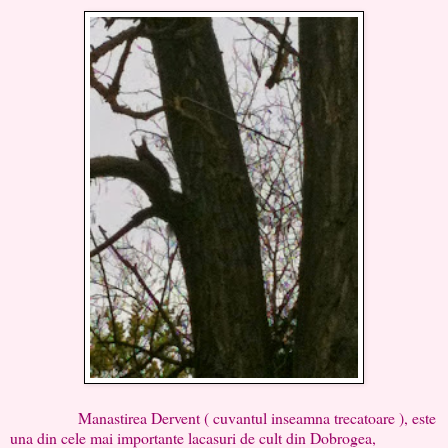
Manastirea Dervent ( cuvantul inseamna trecatoare ), este
una din cele mai importante lacasuri de cult din Dobrogea,