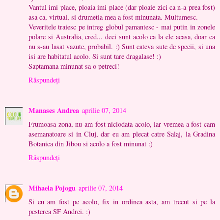
Vantul imi place, ploaia imi place (dar ploaie zici ca n-a prea fost)
asa ca, virtual, si drumetia mea a fost minunata. Multumesc.
Veveritele traiesc pe intreg globul pamantesc - mai putin in zonele
polare si Australia, cred... deci sunt acolo ca la ele acasa, doar ca
nu s-au lasat vazute, probabil. :) Sunt cateva sute de specii, si una
isi are habitatul acolo. Si sunt tare dragalase! :)
Saptamana minunat sa o petreci!
Răspundeți
Manases Andrea
aprilie 07, 2014
Frumoasa zona, nu am fost niciodata acolo, iar vremea a fost cam
asemanatoare si in Cluj, dar eu am plecat catre Salaj, la Gradina
Botanica din Jibou si acolo a fost minunat :)
Răspundeți
Mihaela Pojogu
aprilie 07, 2014
Si eu am fost pe acolo, fix in ordinea asta, am trecut si pe la
pesterea SF Andrei. :)