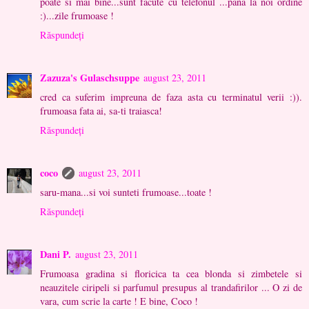
poate si mai bine...sunt facute cu telefonul ...pana la noi ordine
:)...zile frumoase !
Răspundeți
Zazuza's Gulaschsuppe
august 23, 2011
cred ca suferim impreuna de faza asta cu terminatul verii :)).
frumoasa fata ai, sa-ti traiasca!
Răspundeți
coco
august 23, 2011
saru-mana...si voi sunteti frumoase...toate !
Răspundeți
Dani P.
august 23, 2011
Frumoasa gradina si floricica ta cea blonda si zimbetele si
neauzitele ciripeli si parfumul presupus al trandafirilor ... O zi de
vara, cum scrie la carte ! E bine, Coco !