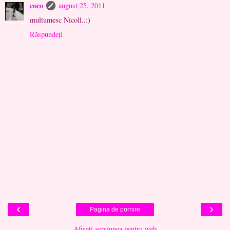
coco
august 25, 2011
multumesc Nicoll..:)
Răspundeți
‹
›
Pagina de pornire
Afișați versiunea pentru web