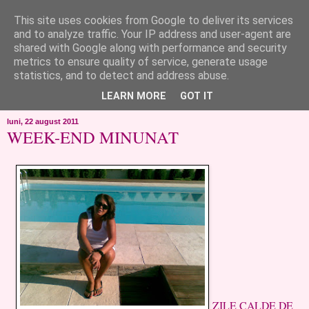
This site uses cookies from Google to deliver its services
like ?...or not!
and to analyze traffic. Your IP address and user-agent are
shared with Google along with performance and security
metrics to ensure quality of service, generate usage
..de toate!!!!!..alandala...cum imi trec prin minte..si cum am
statistics, and to detect and address abuse.
chef..incercate pe pielea mea..
LEARN MORE
GOT IT
luni, 22 august 2011
WEEK-END MINUNAT
ZILE CALDE DE