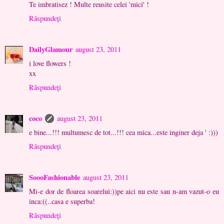
Te imbratisez ! Multe reusite celei 'mici' !
Răspundeți
DailyGlamour
august 23, 2011
i love flowers !
xx
Răspundeți
coco
august 23, 2011
e bine...!!! multumesc de tot...!!! cea mica...este inginer deja ' :)))
Răspundeți
SoooFashionable
august 23, 2011
Mi-e dor de floarea soarelui:))pe aici nu este sau n-am vazut-o eu
inca:((..casa e superba!
Răspundeți