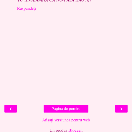
Răspundeți
‹
›
Pagina de pornire
Afișați versiunea pentru web
Un produs
Blogger
.