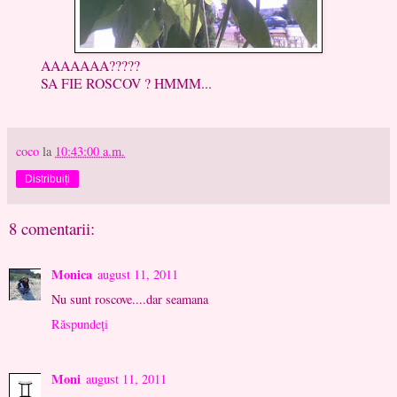
AAAAAAA?????
SA FIE ROSCOV ? HMMM...
coco
la
10:43:00 a.m.
Distribuiți
8 comentarii:
Monica
august 11, 2011
Nu sunt roscove....dar seamana
Răspundeți
Moni
august 11, 2011