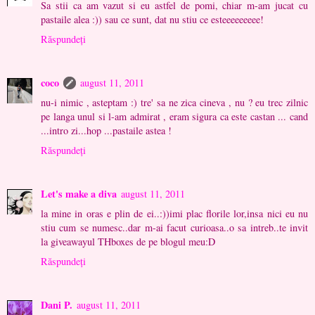
Sa stii ca am vazut si eu astfel de pomi, chiar m-am jucat cu
pastaile alea :)) sau ce sunt, dat nu stiu ce esteeeeeeeee!
Răspundeți
coco
august 11, 2011
nu-i nimic , asteptam :) tre' sa ne zica cineva , nu ? eu trec zilnic
pe langa unul si l-am admirat , eram sigura ca este castan ... cand
...intro zi...hop ...pastaile astea !
Răspundeți
Let's make a diva
august 11, 2011
la mine in oras e plin de ei..:))imi plac florile lor,insa nici eu nu
stiu cum se numesc..dar m-ai facut curioasa..o sa intreb..te invit
la giveawayul THboxes de pe blogul meu:D
Răspundeți
Dani P.
august 11, 2011