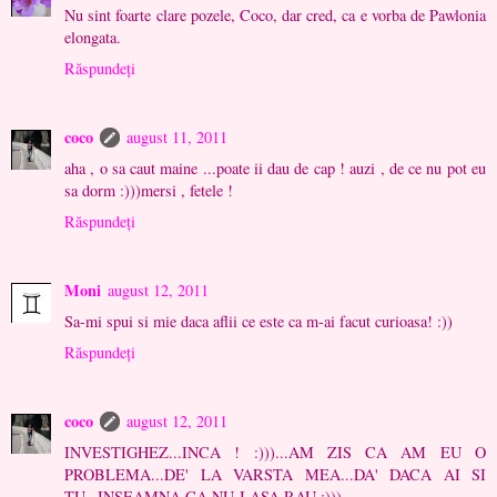
Nu sint foarte clare pozele, Coco, dar cred, ca e vorba de Pawlonia
elongata.
Răspundeți
coco
august 11, 2011
aha , o sa caut maine ...poate ii dau de cap ! auzi , de ce nu pot eu
sa dorm :)))mersi , fetele !
Răspundeți
Moni
august 12, 2011
Sa-mi spui si mie daca aflii ce este ca m-ai facut curioasa! :))
Răspundeți
coco
august 12, 2011
INVESTIGHEZ...INCA ! :)))...AM ZIS CA AM EU O
PROBLEMA...DE' LA VARSTA MEA...DA' DACA AI SI
TU...INSEAMNA CA NU-I ASA RAU :)))