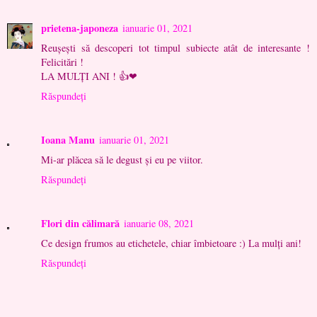
prietena-japoneza
ianuarie 01, 2021
Reușești să descoperi tot timpul subiecte atât de interesante !
Felicitări !
LA MULȚI ANI ! 👍❤
Răspundeți
Ioana Manu
ianuarie 01, 2021
Mi-ar plăcea să le degust și eu pe viitor.
Răspundeți
Flori din călimară
ianuarie 08, 2021
Ce design frumos au etichetele, chiar îmbietoare :) La mulți ani!
Răspundeți