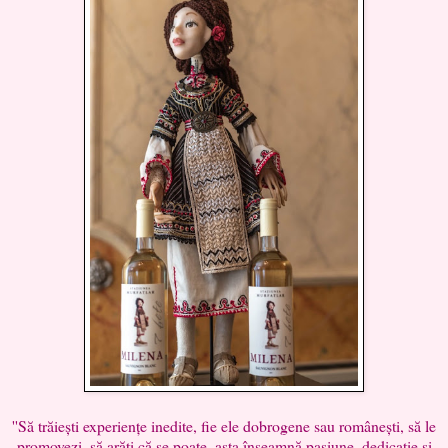
''Să trăiești experiențe inedite, fie ele dobrogene sau românești, să le
promovezi, să arăți că se poate, asta înseamnă pasiune, dedicație și