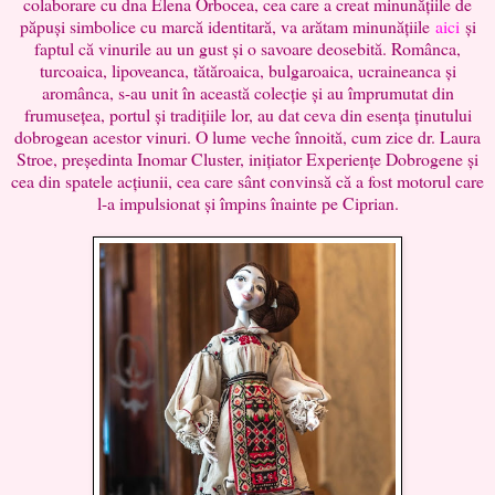
colaborare cu dna Elena Orbocea, cea care a creat minunățiile de
păpuși simbolice cu marcă identitară, va arătam minunățiile
aici
și
faptul că vinurile au un gust și o savoare deosebită. Românca,
turcoaica, lipoveanca, tătăroaica, bulgaroaica, ucraineanca și
aromânca, s-au unit în această colecție și au împrumutat din
frumusețea, portul și tradițiile lor, au dat ceva din esența ținutului
dobrogean acestor vinuri. O lume veche înnoită, cum zice dr. Laura
Stroe, președinta Inomar Cluster, inițiator Experiențe Dobrogene și
cea din spatele acțiunii, cea care sânt convinsă că a fost motorul care
l-a impulsionat și împins înainte pe Ciprian.