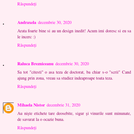
Răspundeți
Andraxela
decembrie 30, 2020
Arata foarte bine si au un design inedit! Acum imi doresc si eu sa
le incerc :)
Răspundeți
Raluca Brezniceanu
decembrie 30, 2020
Sa tot "citesti" o asa teza de doctorat, ba chiar s-o "scrii" Cand
ajung prin zona, vreau sa studiez indeaproape toata teza.
Răspundeți
Mihaela Nistor
decembrie 31, 2020
Au niște etichete tare deosebite, sigur și vinurile sunt minunate,
de savurat la o ocazie buna.
Răspundeți