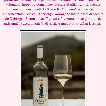
voluntariat în/pentru comunitate. Fiecare zi trăită ca o sărbatoare
înseamnă mai mult decât veselie, înseamnă asumare și
binecuvântare. Așa că Experiențe Dobrogene invită 7 fete deosebite
ale Dobrogei, 7 comunități, 7 gusturi, 7 viziuni, un singur ținut ce
îndeamnă la acea unitate în diversitate mult promovată în Europa.''