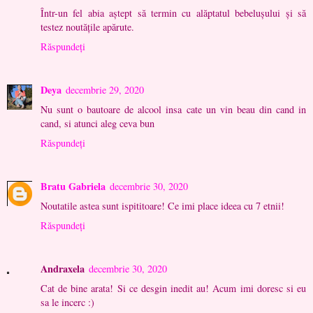
Într-un fel abia aștept să termin cu alăptatul bebelușului și să
testez noutățile apărute.
Răspundeți
Deya
decembrie 29, 2020
Nu sunt o bautoare de alcool insa cate un vin beau din cand in
cand, si atunci aleg ceva bun
Răspundeți
Bratu Gabriela
decembrie 30, 2020
Noutatile astea sunt ispititoare! Ce imi place ideea cu 7 etnii!
Răspundeți
Andraxela
decembrie 30, 2020
Cat de bine arata! Si ce desgin inedit au! Acum imi doresc si eu
sa le incerc :)