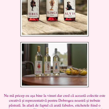
Nu mă pricep eu așa bine la vinuri dar cred că această colectie este
creativă și reprezentativă pentru Dobrogea noastră și trebuie
păstrată. In afară de faptul că arată fabulos, etichetele fiind o