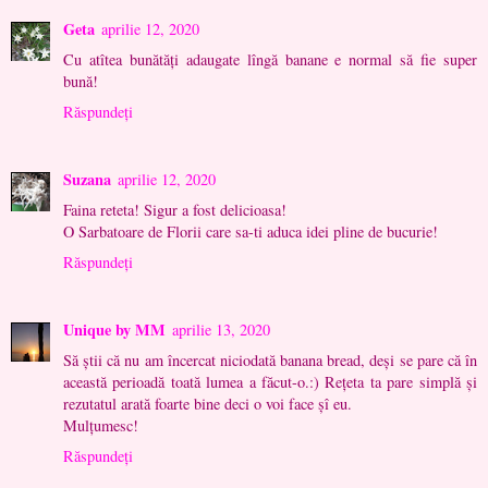
Geta
aprilie 12, 2020
Cu atîtea bunătăţi adaugate lîngă banane e normal să fie super
bună!
Răspundeți
Suzana
aprilie 12, 2020
Faina reteta! Sigur a fost delicioasa!
O Sarbatoare de Florii care sa-ti aduca idei pline de bucurie!
Răspundeți
Unique by MM
aprilie 13, 2020
Să știi că nu am încercat niciodată banana bread, deși se pare că în
această perioadă toată lumea a făcut-o.:) Rețeta ta pare simplă și
rezutatul arată foarte bine deci o voi face șî eu.
Mulțumesc!
Răspundeți