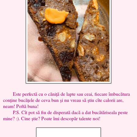
Este perfectă cu o căniță de lapte sau ceai, fiecare îmbucătura
conține bucățele de ceva bun și nu vreau să știu cîte calorii are,
neam! Poftă buna!
P.S. Cît pot să fiu de disperată dacă a dat bucătăriseala peste
mine? :). Cine știe? Poate îmi descopăr talente noi!