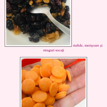
stafide, merișoare și
struguri uscați