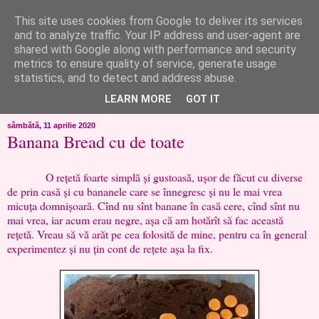
This site uses cookies from Google to deliver its services
like ?...or not!
and to analyze traffic. Your IP address and user-agent are
shared with Google along with performance and security
metrics to ensure quality of service, generate usage
..de toate!!!!!..alandala...cum imi trec prin minte..si cum am
statistics, and to detect and address abuse.
chef..incercate pe pielea mea..
LEARN MORE
GOT IT
sâmbătă, 11 aprilie 2020
Banana Bread cu de toate
O rețetă foarte simplă și gustoasă, ușor de făcut cu diverse
de prin casă și cu bananele care se înnegresc și nu le mai vrea
micuța domnișoară. Cînd nu sînt banane în casă cere, cînd sînt nu
mai vrea, iar acum erau negre, așa că am hotărît să fac această
rețetă. Vreau să vă arăt pe cea folosită de mine, pentru ca în general
experimentez și nu țin cont de rețete așa la fix.