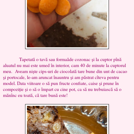
Tapetată o tavă sau formaăde cozonac și la cuptor pînă
aluatul nu mai este umed în interior, cam 40 de minute la cuptorul
meu. Aveam niște cips-uri de ciocolată tare bune din unt de cacao
și portocale, le-am aruncat înauntru și am păstrat cîteva pentru
model. Data viitoare o să pun fructe confiate, caise și prune în
compoziție și o să o împart cu cine pot, ca să nu trebuiască să o
mănînc eu toată, că tare bună este!