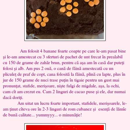
Am folosit 4 banane foarte coapte pe care le-am pasat bine
și le-am amestecat cu 3 sferturi de pachet de unt frecat în prealabil
cu 150 de grame de zahăr brun, pentru că așa am în casă dar puteți
folosi și alb. Am pus 2 ouă, o cană de făină amestecată cu un
pliculeț de praf de copt, cana folosită la făină, plină cu lapte, plus în
jur de 150 grame de nuci trase puțin în tigaie pentru un gust mai
pronunțat, stafide, merișoare, niște fulgi de migdale, așa, la ochi,
cam cît am crezut eu. Cam 2 linguri de cacao puse și ele, dar numai
dacă doriți.
Am uitat un lucru foarte important, stafidele, merișoarele, le-
am ținut cîteva ore în 2-3 linguri de rom cubanez și esență de lămîe
de bună calitate... yummyyy... o minunăție!