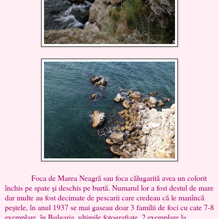
Foca de Marea Neagră sau foca călugarită avea un colorit
închis pe spate și deschis pe burtă. Numarul lor a fost destul de mare
dar multe au fost decimate de pescarii care credeau că le manîncă
peștele, în anul 1937 se mai gaseau doar 3 familii de foci cu cate 7-8
exemplare, în Bulgaria, ultimile fotografiate, 2 exemplare la