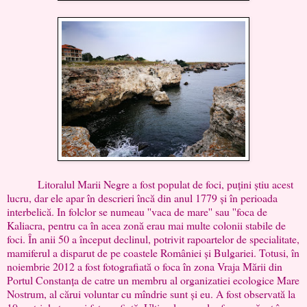
Litoralul Marii Negre a fost populat de foci, puțini știu acest
lucru, dar ele apar în descrieri încă din anul 1779 și în perioada
interbelică. In folclor se numeau ''vaca de mare'' sau ''foca de
Kaliacra, pentru ca în acea zonă erau mai multe colonii stabile de
foci. În anii 50 a început declinul, potrivit rapoartelor de specialitate,
mamiferul a disparut de pe coastele României și Bulgariei. Totusi, în
noiembrie 2012 a fost fotografiată o foca în zona Vraja Mării din
Portul Constanța de catre un membru al organizatiei ecologice Mare
Nostrum, al cărui voluntar cu mîndrie sunt și eu. A fost observată la