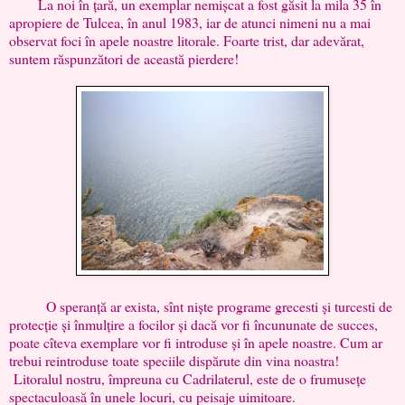
La noi în țară, un exemplar nemișcat a fost găsit la mila 35 în
apropiere de Tulcea, în anul 1983, iar de atunci nimeni nu a mai
observat foci în apele noastre litorale. Foarte trist, dar adevărat,
suntem răspunzători de această pierdere!
O speranță ar exista, sînt niște programe grecesti și turcesti de
protecție și înmulțire a focilor și dacă vor fi încununate de succes,
poate cîteva exemplare vor fi introduse și în apele noastre. Cum ar
trebui reintroduse toate speciile dispărute din vina noastra!
Litoralul nostru, împreuna cu Cadrilaterul, este de o frumusețe
spectaculoasă în unele locuri, cu peisaje uimitoare.