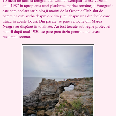
10 metri de țarm și fotografiată. Ultimul exemplar fusese văzut în
anul 1987 în apropierea unei platforme marine românești. Fotografia
este cam neclara iar biologii marini de la Oceanic Club sînt de
parere ca este vorba despre o vidra și nu despre una din focile care
trăiau în aceste locuri. Din păcate, se pare ca focile din Marea
Neagra au dispărut în totalitate. Au fost trecute sub legile protecției
naturii după anul 1930, se pare prea tîrziu pentru a mai avea
rezultatul scontat.