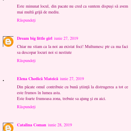
Este minunat locul, din pacate nu cred ca suntem dispuși să avem
mai multă grijă de mediu.
Răspundeți
Dream big little girl
iunie 27, 2019
Chiar nu stiam ca la noi au existat foci! Multumesc ptr ca ma faci
sa descopar locuri noi si nestiute
Răspundeți
Elena Chedică Mateică
iunie 27, 2019
Din păcate omul contribuie cu bună știință la distrugerea a tot ce
este frumos în lumea asta.
Este foarte frumoasa zona, trebuie sa ajung și eu aici.
Răspundeți
Catalina Coman
iunie 28, 2019