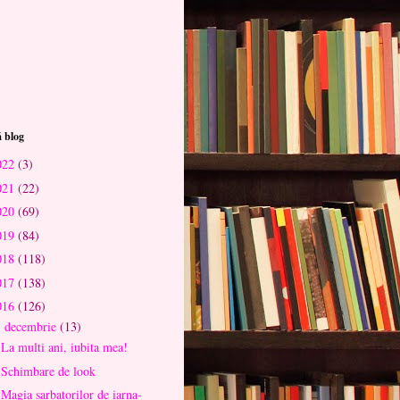
 blog
022
(3)
021
(22)
020
(69)
019
(84)
018
(118)
017
(138)
016
(126)
decembrie
(13)
▼
La multi ani, iubita mea!
Schimbare de look
Magia sarbatorilor de iarna-