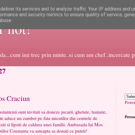
eliver its services and to analyze traffic. Your IP address and 
ormance and security metrics to ensure quality of service, gen
abuse.
or not!
dala...cum imi trec prin minte..si cum am chef..incercate 
27
s Craciun
Powe
vitati sa doneze jucarii, ghetute, hainute,
Persoa
ate aduce un zambet pe fata micutilor din centrele de
iti si lipsiti de caldura unei familii. Ambasada lui Mos
iilor Constanta va asteapta sa donati ce puteti!