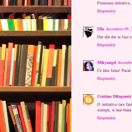
Frumoasa initiativa, 
Răspundeți
Ella
decembrie 09, 
Dar din dar se face r
Răspundeți
Mikyangel
decembr
Ce idee faina! Pacat 
Răspundeți
Cristina DRagomir
O initiativa tare fa
scumpe, si mai buna a
Răspundeți