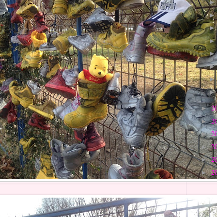
2
►
2
►
2
►
2
►
2
►
2
►