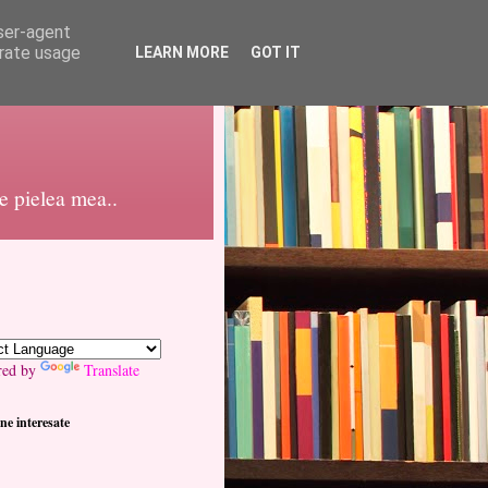
user-agent
erate usage
LEARN MORE
GOT IT
pe pielea mea..
red by
Translate
ne interesate