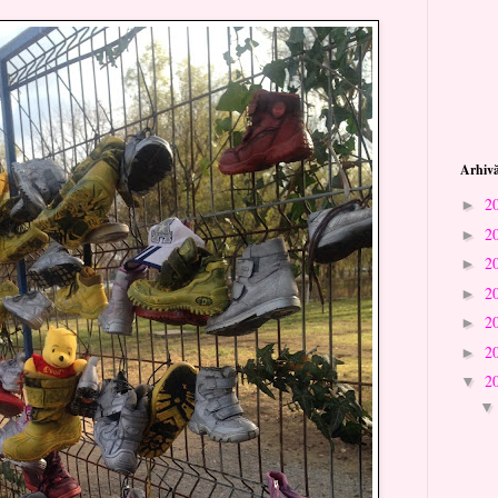
Arhivă
2
►
2
►
2
►
2
►
2
►
2
►
2
▼