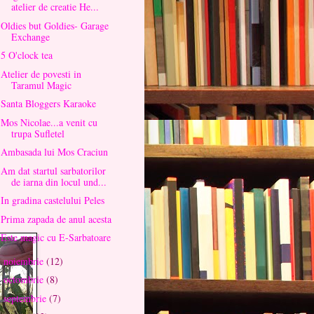
atelier de creatie He...
Oldies but Goldies- Garage
Exchange
5 O'clock tea
Atelier de povesti in
Taramul Magic
Santa Bloggers Karaoke
Mos Nicolae...a venit cu
trupa Sufletel
Ambasada lui Mos Craciun
Am dat startul sarbatorilor
de iarna din locul und...
In gradina castelului Peles
Prima zapada de anul acesta
Este magic cu E-Sarbatoare
noiembrie
(12)
►
octombrie
(8)
►
septembrie
(7)
►