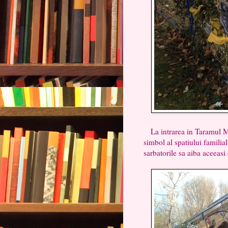
La intrarea in Taramul Mag
simbol al spatiului famili
sarbatorile sa aiba aceeasi 