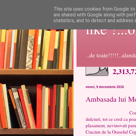
This site uses cookies from Google to d
are shared with Google along with perf
statistics, and to detect and address 
like ?...
..de toate!!!!!..alan
2,313,7
vineri, 9 decembrie 2016
Ambasada lui Mo
Constantenii sunt in
dulciuri, tot ce cred ca po
plasament, nevinovati paras
Craciun de la Oraselul Cop