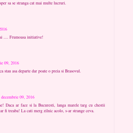
sper sa se stranga cat mai multe lucruri.
2016
ai .... Frumoasa initiative!
ie 09, 2016
ca stau asa departe dar poate o preia si Brasovul.
decembrie 09, 2016
ine! Daca ar face si la Bucuresti, langa marele targ cu chestii
r fi treaba! La cati merg zilnic acolo, s-ar strange ceva.