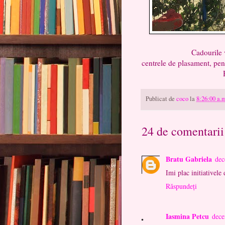
Cadourile vor fi stran
centrele de plasament, pen
Haideti sa-i bu
Publicat de
coco
la
8:26:00 a.
24 de comentarii
Bratu Gabriela
dec
Imi plac initiativele
Răspundeți
Iasmina Petcu
dece