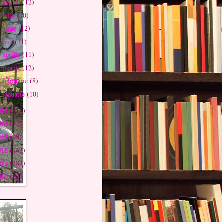
august
(12)
►
iulie
(10)
►
iunie
(12)
►
mai
(11)
►
aprilie
(11)
►
martie
(12)
►
februarie
(8)
►
ianuarie
(10)
►
015
(117)
014
(72)
013
(99)
012
(143)
011
(283)
010
(52)