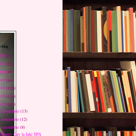
 blog
022
(3)
021
(22)
020
(69)
019
(84)
018
(118)
017
(138)
016
(126)
decembrie
(13)
►
noiembrie
(12)
►
octombrie
(8)
▼
Beauty Day la Iaki SPA