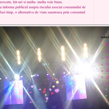
oscute, hit-uri si multa- multa voie buna.
 a informa publicul asupra riscului asociat consumului de
celasi timp, o alternativa de viata sanatoasa prin consumul
Arhivă
2
►
2
►
2
►
2
►
2
►
2
►
2
▼