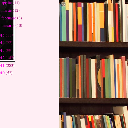
aprilie
(11)
►
martie
(12)
►
februarie
(8)
►
ianuarie
(10)
►
015
(117)
014
(72)
013
(99)
012
(143)
011
(283)
010
(52)