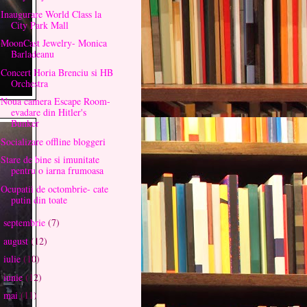
Inaugurare World Class la
City Park Mall
MoonCast Jewelry- Monica
Barladeanu
Concert Horia Brenciu si HB
Orchestra
Noua camera Escape Room-
evadare din Hitler's
Bunker
Socializare offline bloggeri
Stare de bine si imunitate
pentru o iarna frumoasa
Ocupatii de octombrie- cate
putin din toate
septembrie
(7)
►
august
(12)
►
iulie
(10)
►
iunie
(12)
►
mai
(11)
►