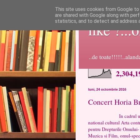
This site uses cookies from Google to d
are shared with Google along with perf
statistics, and to detect and address 
like ?...
..de toate!!!!!..alan
2,304,1
luni, 24 octombrie 2016
Concert Horia Br
In cadrul unui Turne
national cultural Arta cont
pentru Drepturile Omului-
Muzica si Film, omul-specta