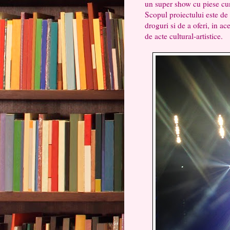
un super show cu piese cun
Scopul proiectului este de
droguri si de a oferi, in a
de acte cultural-artistice.