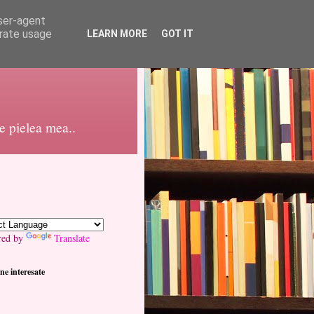
user-agent
erate usage
LEARN MORE
GOT IT
pe pielea mea..
red by
Translate
ne interesate