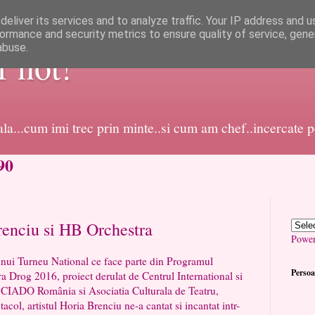
eliver its services and to analyze traffic. Your IP address and 
ormance and security metrics to ensure quality of service, gen
abuse.
or not!
dala...cum imi trec prin minte..si cum am chef..incercate 
90
enciu si HB Orchestra
Powe
u National ce face parte din Programul
Persoa
ra Drog 2016, proiect derulat de Centrul International si
 CIADO România si Asociatia Culturala de Teatru,
col, artistul Horia Brenciu ne-a cantat si incantat intr-