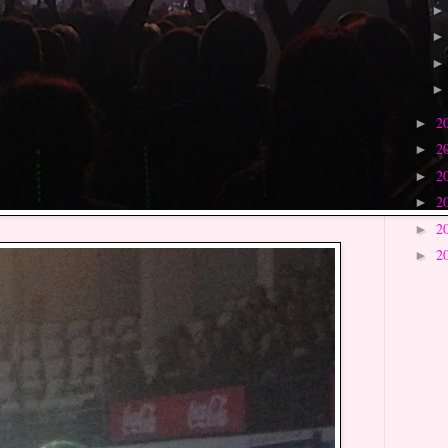
2
►
2
►
2
►
2
►
2
►
2
►