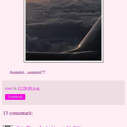
Amintiri...amintiri!!!
coco
la
12:38:00 p.m.
Distribuiți
13 comentarii: