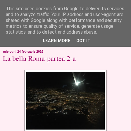
This site uses cookies from Google to deliver its services
like ?...or not!
and to analyze traffic. Your IP address and user-agent are
shared with Google along with performance and security
metrics to ensure quality of service, generate usage
..de toate!!!!!..alandala...cum imi trec prin minte..si cum am
statistics, and to detect and address abuse.
chef..incercate pe pielea mea..
LEARN MORE
GOT IT
miercuri, 24 februarie 2016
La bella Roma-partea 2-a