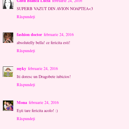
Gutu Bianca Lucia
februarie 24, 2016
SUPERB VAZUT DIN AVION NOAPTEA<3
Răspundeți
fashion doctor
februarie 24, 2016
absolutelly bella! ce fericita esti!
Răspundeți
myky
februarie 24, 2016
Iti doresc un Dragobete iubicios!
Răspundeți
Mona
februarie 24, 2016
Ești tare fericita acolo! :)
Răspundeți