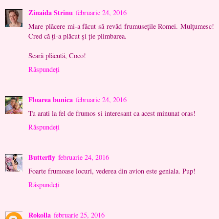
Zinaida Strinu
februarie 24, 2016
Mare plăcere mi-a făcut să revăd frumusețile Romei. Mulțumesc!
Cred că ți-a plăcut și ție plimbarea.
Seară plăcută, Coco!
Răspundeți
Floarea bunica
februarie 24, 2016
Tu arati la fel de frumos si interesant ca acest minunat oras!
Răspundeți
Butterfly
februarie 24, 2016
Foarte frumoase locuri, vederea din avion este geniala. Pup!
Răspundeți
Rokolla
februarie 25, 2016