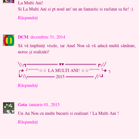
La Multi Ani!
Si La Multi Ani si pt noul an! un an fantastic si rasfatat sa fie! :)
Răspundeți
DCM
decembrie 31, 2014
Să vă împliniți visele, iar Anul Nou să vă aducă multă sănătate,
noroc și realizări!
╲\╭┓══════════ ♥♥ ══════════ ┏╮/╱
╭★ ╯°”˜˜”°☆☆ LA MULTI ANI! ☆☆°”˜˜”° ╰★ ╮
┗╯\╲═════════ 2015 ═════════ ╱/╰┛
Răspundeți
Geta
ianuarie 01, 2015
Un An Nou cu multe bucurii si realizari ! La Multi Ani !
Răspundeți