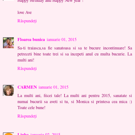
Happy birthday and Happy New year !
love Ave
Răspundeți
Floarea bunica
ianuarie 01, 2015
Sa-ti traiasca,sa fie sanatoasa si sa te bucure incontinuare! Sa
petreceti bine toate trei si sa incepeti anul cu multa bucurie. La
multi ani!
Răspundeți
CARMEN
ianuarie 01, 2015
La multi ani, fiicei tale! La multi ani pentru 2015, sanatate si
numai bucurii sa aveti si tu, si Monica si printesa cea mica :)
Toate cele bune!
Răspundeți
Liuba
ianuarie 02, 2015