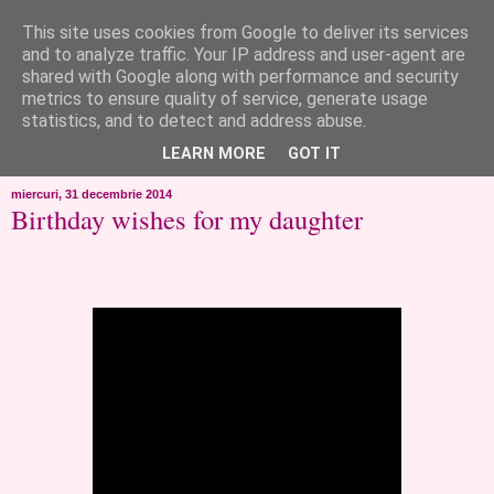
This site uses cookies from Google to deliver its services
like ?...or not!
and to analyze traffic. Your IP address and user-agent are
shared with Google along with performance and security
metrics to ensure quality of service, generate usage
..de toate!!!!!..alandala...cum imi trec prin minte..si cum am
statistics, and to detect and address abuse.
chef..incercate pe pielea mea..
LEARN MORE
GOT IT
miercuri, 31 decembrie 2014
Birthday wishes for my daughter