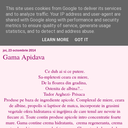
This site uses cookies from Google to deliver its services
like ?...or not!
and to analyze traffic. Your IP address and user-agent are
shared with Google along with performance and security
metrics to ensure quality of service, generate usage
..de toate!!!!!..alandala...cum imi trec prin minte..si cum am
statistics, and to detect and address abuse.
chef..incercate pe pielea mea..
LEARN MORE
GOT IT
joi, 23 octombrie 2014
Gama Apidava
Ce duh ai si ce putere.
Sa-mpletesti ceara cu miere,
De la floarea din gradina,
Ostenita de albina?...
Tudor Arghezi- Prisaca
Produse pe baza de ingrediente apicole. Complexul de miere, ceara
de albine, propolis si laptisor de matca, incorporate in grasimi
vegetale ofera hidratarea si ingrijirea de care tenul are nevoie in
fiecare zi. Toate contin produse apicole intro concentratie foarte
mare. Gama contine crema hidratanta, crema regeneranta, crema