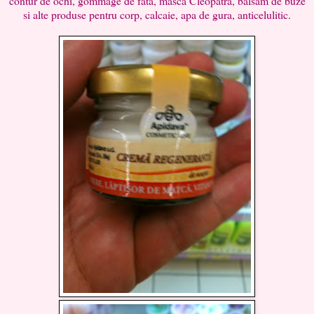
contur de ochi, gommage de fata, masca Cleopatra, balsam de buze
si alte produse pentru corp, calcaie, apa de gura, anticelulitic.