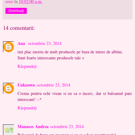
coco
la
10:02:00 a.m.
Distribuiți
14 comentarii:
Ana
octombrie 23, 2014
imi plac enorm de mult produsele pe baza de miere de albine.
Sunt foarte interesante produsele tale <
Răspundeți
Unknown
octombrie 23, 2014
Crema pentru ochi vreau si eu sa o incerc, dar si balsamul pare
interesant! :-*
Răspundeți
Manases Andrea
octombrie 23, 2014
Balsamul de buze am incercat si eu si a fost exceptionala!