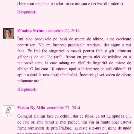
chiar sunt tentante, eu ador tot ce are sau e derivat din miere:)
Răspundeți
Zinaida Strinu
octombrie 27, 2014
Îmi plac produsele pe bază de miere de albine, sunt excelente
pentru ten. Nu am încercat produsele Apidava, dar sigur o voi
face. Eu îmi fac singurică o mască pentru față și gât, dintr-un
gălbenuș de ou ”de țară”, frecat cu puțin ulei de măsline ca o
maioneză tare, la care adaug un vârf de linguriță de miere de
albine. O las cam 10 minute apoi o îndepărtez cu apă călduță. O
aplic o dată la una-două săptămâni. Încearcă și vei vedea de efecte
minunate are !
Răspundeți
Vision By Mila
octombrie 27, 2014
Gomajul ala imi face cu ochiul, dar ce folos, ca tot nu apuc la el..
de cate ori imi trimit ai mei pachet, imi vin in minte doar cateva
firme romanesti de prin Plafare.. ai niste site-uri pt. mine de unde
poti comanda diverse bunataturi naturale si naturiste?