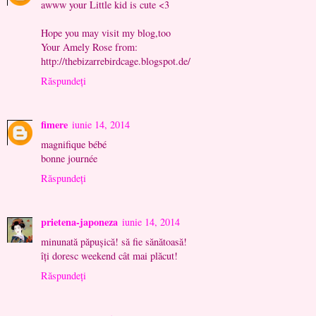
awww your Little kid is cute <3
Hope you may visit my blog,too
Your Amely Rose from:
http://thebizarrebirdcage.blogspot.de/
Răspundeți
fimere
iunie 14, 2014
magnifique bébé
bonne journée
Răspundeți
prietena-japoneza
iunie 14, 2014
minunată păpuşică! să fie sănătoasă!
îţi doresc weekend cât mai plăcut!
Răspundeți