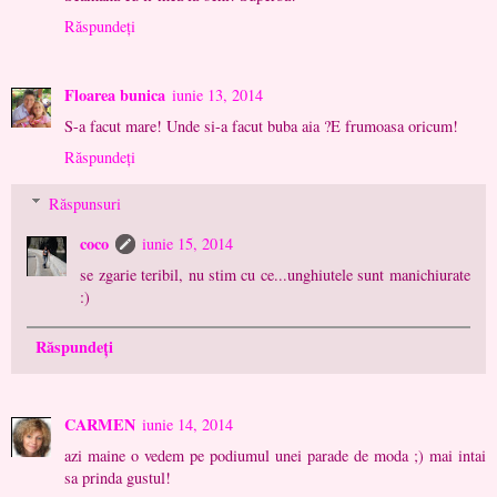
Răspundeți
Floarea bunica
iunie 13, 2014
S-a facut mare! Unde si-a facut buba aia ?E frumoasa oricum!
Răspundeți
Răspunsuri
coco
iunie 15, 2014
se zgarie teribil, nu stim cu ce...unghiutele sunt manichiurate
:)
Răspundeți
CARMEN
iunie 14, 2014
azi maine o vedem pe podiumul unei parade de moda ;) mai intai
sa prinda gustul!