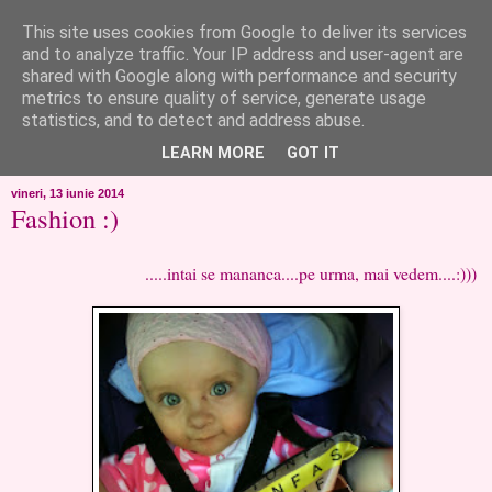
This site uses cookies from Google to deliver its services
like ?...or not!
and to analyze traffic. Your IP address and user-agent are
shared with Google along with performance and security
metrics to ensure quality of service, generate usage
..de toate!!!!!..alandala...cum imi trec prin minte..si cum am
statistics, and to detect and address abuse.
chef..incercate pe pielea mea..
LEARN MORE
GOT IT
vineri, 13 iunie 2014
Fashion :)
.....intai se mananca....pe urma, mai vedem....:)))