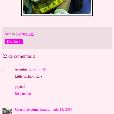
coco
la
8:46:00 a.m.
Distribuiți
22 de comentarii:
Anonim
iunie 13, 2014
Little fashionista ♥
pupici!
Răspundeți
Charlotte sometimes...
iunie 13, 2014