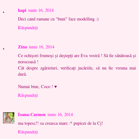
hapi
iunie 16, 2014
Deci cand ramane cu "buni" face modelling :)
Răspundeți
Zina
iunie 16, 2014
Ce ochișori frumoși și deștepți are Eva vostră ! Să fie sănătoasă și
norocoasă !
Cât despre zgârieturi, verificați jucăriile, să nu fie vreuna mai
dură.
Numai bine, Coco ! ♥
Răspundeți
Ioana-Carmen
iunie 16, 2014
ma topesc!! sa creasca mare :* pupicei de la Cj!
Răspundeți