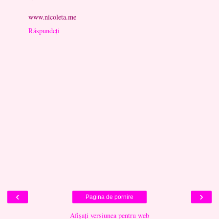
www.nicoleta.me
Răspundeți
‹
›
Pagina de pornire
Afișați versiunea pentru web