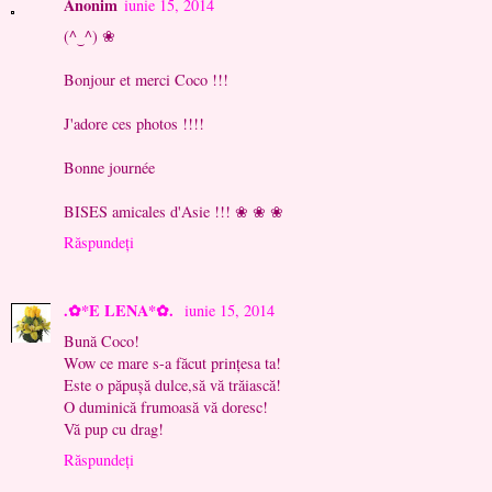
Anonim
iunie 15, 2014
(^‿^) ❀
Bonjour et merci Coco !!!
J'adore ces photos !!!!
Bonne journée
BISES amicales d'Asie !!! ❀ ❀ ❀
Răspundeți
.✿*E LENA*✿.
iunie 15, 2014
Bună Coco!
Wow ce mare s-a făcut prințesa ta!
Este o păpușă dulce,să vă trăiască!
O duminică frumoasă vă doresc!
Vă pup cu drag!
Răspundeți