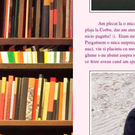
Am plecat la o mica pli
plaja la Corbu, dar am ater
nicio paguba! :). Eram num
Pregatisem o mica surpriza
nuci, vin si placinta cu m
glume s-au abatut asupra me
ce fetze aveau cand am ajun