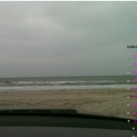
Arhivă
2
►
2
►
2
►
2
►
2
►
2
►
2
►
2
►
2
▼