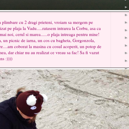
mbare cu 2 dragi prieteni, vroiam sa mergem pe
izat pe plaja la Vadu.....ratasem intrarea la Corbu, asa ca
ai noi, cerul si marea......o plaja intreaga pentru mine!
, un picnic de iarna, un cos cu bagheta, Gorgonzola,
ere....am coborat la masina cu cosul acoperit, un potop de
a, dar chiar nu au realizat ce vreau sa fac! Sa fi vazut
s :))))