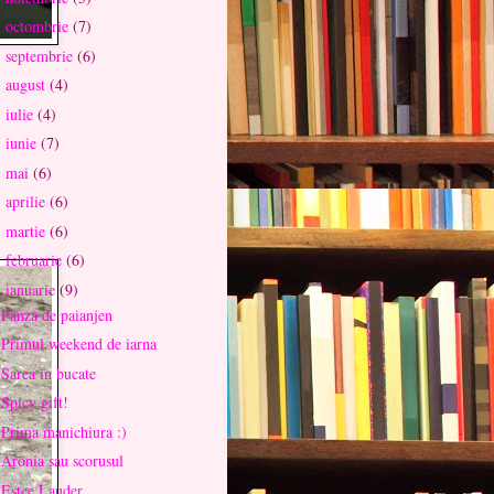
octombrie
(7)
►
septembrie
(6)
►
august
(4)
►
iulie
(4)
►
iunie
(7)
►
mai
(6)
►
aprilie
(6)
►
martie
(6)
►
februarie
(6)
►
ianuarie
(9)
▼
Panza de paianjen
Primul weekend de iarna
Sarea in bucate
Spicy gift!
Prima manichiura :)
Aronia sau scorusul
Estee Lauder