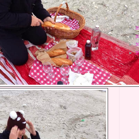
2
►
2
►
2
►
2
►