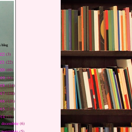
 blog
022
(3)
021
(22)
020
(69)
019
(84)
018
(118)
017
(138)
016
(126)
015
(117)
014
(72)
decembrie
(6)
►
noiembrie
(5)
►