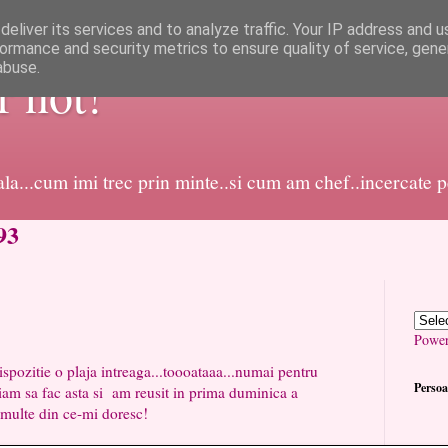
eliver its services and to analyze traffic. Your IP address and 
ormance and security metrics to ensure quality of service, gen
abuse.
or not!
dala...cum imi trec prin minte..si cum am chef..incercate 
93
Powe
o plaja intreaga...toooataaa...numai pentru
Persoa
am sa fac asta si am reusit in prima duminica a
c multe din ce-mi doresc!