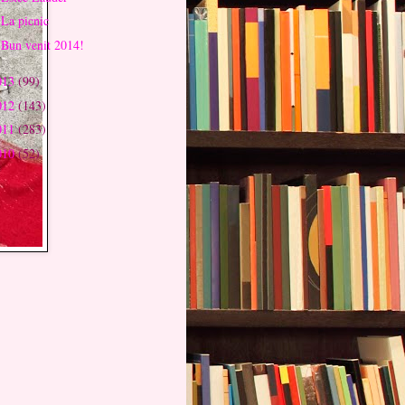
La picnic
Bun venit 2014!
013
(99)
012
(143)
011
(283)
010
(52)