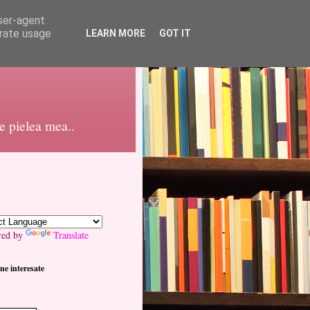
user-agent
erate usage
LEARN MORE
GOT IT
pe pielea mea..
red by
Translate
ne interesate