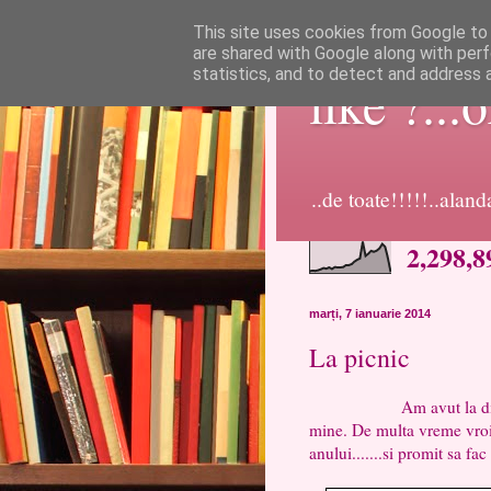
This site uses cookies from Google to d
are shared with Google along with perf
statistics, and to detect and address 
like ?...
..de toate!!!!!..alan
2,298,8
marți, 7 ianuarie 2014
La picnic
Am avut la dispozitie 
mine. De multa vreme vroi
anului.......si promit sa fa