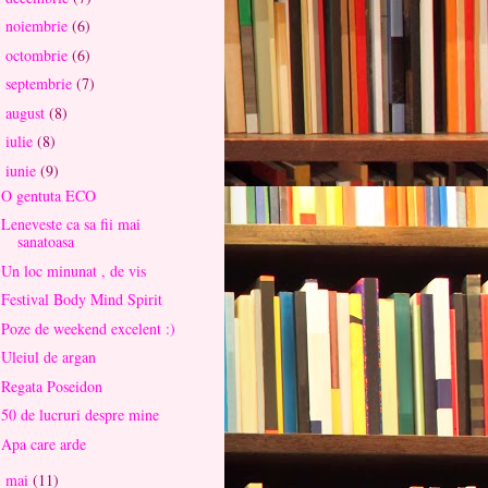
noiembrie
(6)
►
octombrie
(6)
►
septembrie
(7)
►
august
(8)
►
iulie
(8)
►
iunie
(9)
▼
O gentuta ECO
Leneveste ca sa fii mai
sanatoasa
Un loc minunat , de vis
Festival Body Mind Spirit
Poze de weekend excelent :)
Uleiul de argan
Regata Poseidon
50 de lucruri despre mine
Apa care arde
mai
(11)
►