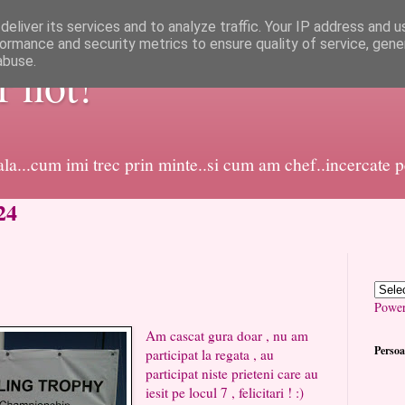
eliver its services and to analyze traffic. Your IP address and 
ormance and security metrics to ensure quality of service, gen
abuse.
or not!
dala...cum imi trec prin minte..si cum am chef..incercate 
24
Powe
Am cascat gura doar , nu am
Persoa
participat la regata , au
participat niste prieteni care au
iesit pe locul 7 , felicitari ! :)