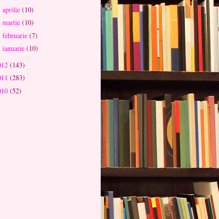
aprilie
(10)
►
martie
(10)
►
februarie
(7)
►
ianuarie
(10)
►
012
(143)
011
(283)
010
(52)