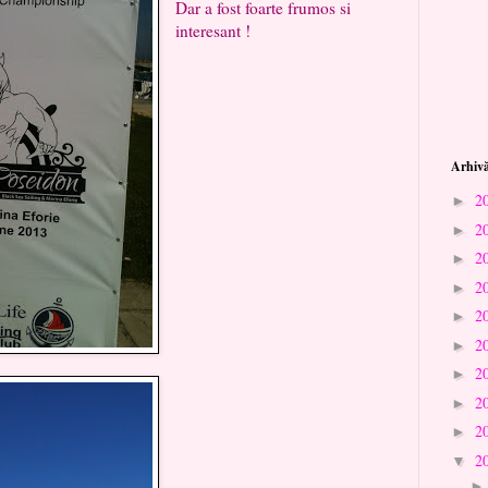
Dar a fost foarte frumos si
interesant !
Arhivă
2
►
2
►
2
►
2
►
2
►
2
►
2
►
2
►
2
►
2
▼