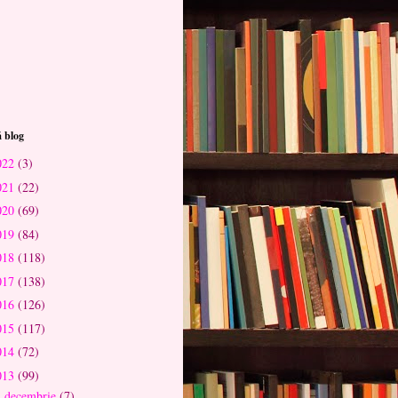
 blog
022
(3)
021
(22)
020
(69)
019
(84)
018
(118)
017
(138)
016
(126)
015
(117)
014
(72)
013
(99)
decembrie
(7)
►