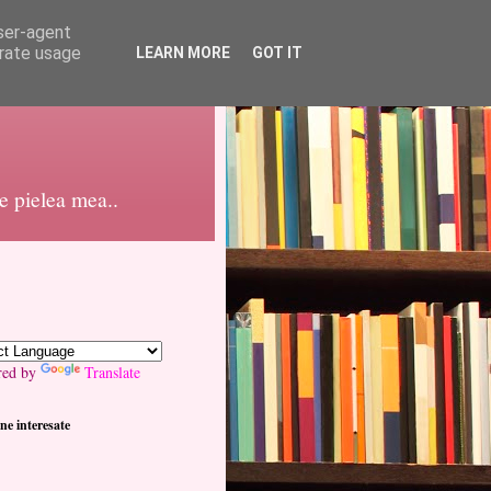
user-agent
erate usage
LEARN MORE
GOT IT
pe pielea mea..
red by
Translate
ne interesate