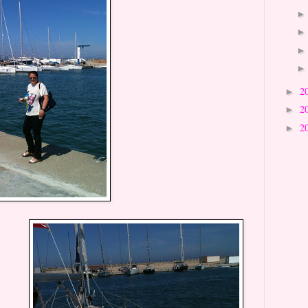
2
►
2
►
2
►