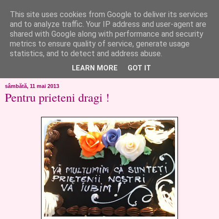
This site uses cookies from Google to deliver its services
like ?...or not!
and to analyze traffic. Your IP address and user-agent are
shared with Google along with performance and security
metrics to ensure quality of service, generate usage
..de toate!!!!!..alandala...cum imi trec prin minte..si cum am
statistics, and to detect and address abuse.
chef..incercate pe pielea mea..
LEARN MORE
GOT IT
sâmbătă, 11 mai 2013
Pentru prieteni dragi !