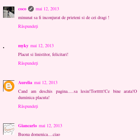
coco
mai 12, 2013
minunat sa fi inconjurat de prieteni si de cei dragi !
Răspundeți
myky
mai 12, 2013
Placut si linistitor, felicitari!
Răspundeți
Aurelia
mai 12, 2013
Cand am deschis pagina.....sa lesin!Torttttt!Ce bine arata!O
duminica placuta!
Răspundeți
Giancarlo
mai 12, 2013
Buona domenica....ciao