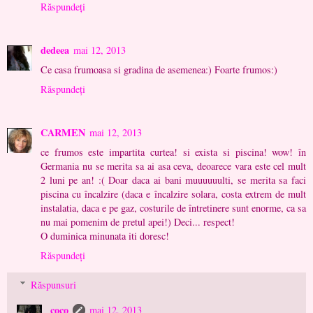
Răspundeți
dedeea
mai 12, 2013
Ce casa frumoasa si gradina de asemenea:) Foarte frumos:)
Răspundeți
CARMEN
mai 12, 2013
ce frumos este impartita curtea! si exista si piscina! wow! în
Germania nu se merita sa ai asa ceva, deoarece vara este cel mult
2 luni pe an! :( Doar daca ai bani muuuuuulti, se merita sa faci
piscina cu încalzire (daca e încalzire solara, costa extrem de mult
instalatia, daca e pe gaz, costurile de întretinere sunt enorme, ca sa
nu mai pomenim de pretul apei!) Deci... respect!
O duminica minunata iti doresc!
Răspundeți
Răspunsuri
coco
mai 12, 2013