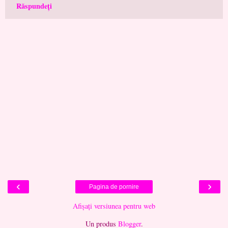
Răspundeți
‹
›
Pagina de pornire
Afișați versiunea pentru web
Un produs
Blogger
.