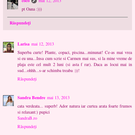
coco
mai 12, 2013
pt Oana :)))
Răspundeți
Larisa
mai 12, 2013
Superba curte! Plante, copaci, piscina...minunat! Ce-as mai vrea
si eu una...Insa cum scrie si Carmen mai sus, si la mine vreme de
plaja este cel mult 2 luni (si asta f rar). Daca as locui mai in
sud...ohhh...s-ar schimba treaba :))!
Răspundeți
Sandra Bendre
mai 13, 2013
cata verdeata... superb! Ador natura iar curtea arata foarte frumos
si relaxant:) pupici
SandraB.ro
Răspundeți