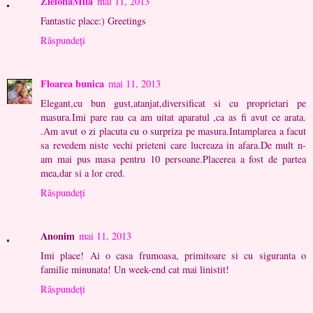
ZielonaMila
mai 11, 2013
Fantastic place:) Greetings
Răspundeți
Floarea bunica
mai 11, 2013
Elegant,cu bun gust,atanjat,diversificat si cu proprietari pe
masura.Imi pare rau ca am uitat aparatul ,ca as fi avut ce arata.
.Am avut o zi placuta cu o surpriza pe masura.Intamplarea a facut
sa revedem niste vechi prieteni care lucreaza in afara.De mult n-
am mai pus masa pentru 10 persoane.Placerea a fost de partea
mea,dar si a lor cred.
Răspundeți
Anonim
mai 11, 2013
Imi place! Ai o casa frumoasa, primitoare si cu siguranta o
familie minunata! Un week-end cat mai linistit!
Răspundeți