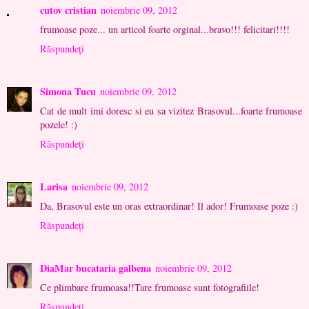
cutov cristian
noiembrie 09, 2012
frumoase poze... un articol foarte orginal...bravo!!! felicitari!!!!
Răspundeți
Simona Tucu
noiembrie 09, 2012
Cat de mult imi doresc si eu sa vizitez Brasovul...foarte frumoase
pozele! :)
Răspundeți
Larisa
noiembrie 09, 2012
Da, Brasovul este un oras extraordinar! Il ador! Frumoase poze :)
Răspundeți
DiaMar bucataria galbena
noiembrie 09, 2012
Ce plimbare frumoasa!!Tare frumoase sunt fotografiile!
Răspundeți