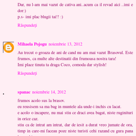
Dar, nu l-am mai vazut de cativa ani..acum ca il revad aici ..imi e
dor:)
p.s- imi plac blugii tai!! :)
Răspundeți
Mihaela Pojogu
noiembrie 13, 2012
Au trecut o groaza de ani de cand nu am mai vazut Brasovul. Este
frumos, ca multe alte destinatii din frumoasa nostra tara!
Imi place tinuta ta draga Coco, comoda dar stylish!
Răspundeți
spanac
noiembrie 14, 2012
frumos acolo sus la brasov.
eu reusisem sa ma bag in muntele ala unde-i inchis cu lacat.
e acolo o incapere, nu mai stiu ce draci avea bagat, niste ruginituri
in orice caz.
stiu ca de intrat am intrat, dar de iesit a durat vreo jumate de ora,
timp in care-mi faceau poze niste turisti cehi razand cu gura pana