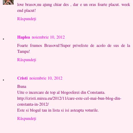
love brasov,nu ajung chiar des , dar e un oras foarte placut. week
end placut!
Răspundeți
Haplea
noiembrie 10, 2012
Foarte frumos Brasovul!Super priveliste de acolo de sus de la
Tampa!
Răspundeți
Cristi
noiembrie 10, 2012
Buna
Uite o incercare de top al blogosferei din Constanta.
http://cristi.mirea.eu/2012/11/care-este-cel-mai-bun-blog-din-
constanta-in-2012/
Este si blogul tau in lista si isi asteapta voturile.
Răspundeți