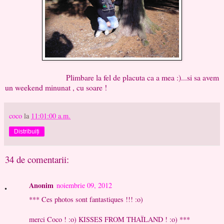
Plimbare la fel de placuta ca a mea :)...si sa avem
un weekend minunat , cu soare !
coco
la
11:01:00 a.m.
Distribuiți
34 de comentarii:
Anonim
noiembrie 09, 2012
*** Ces photos sont fantastiques !!! :o)
merci Coco ! :o) KISSES FROM THAÏLAND ! :o) ***