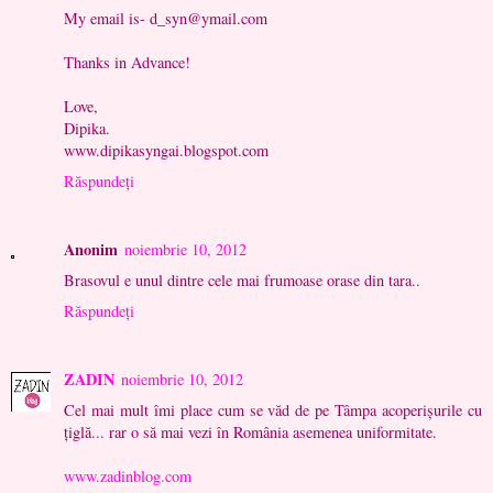
My email is-
d_syn@ymail.com
Thanks in Advance!
Love,
Dipika.
www.dipikasyngai.blogspot.com
Răspundeți
Anonim
noiembrie 10, 2012
Brasovul e unul dintre cele mai frumoase orase din tara..
Răspundeți
ZADIN
noiembrie 10, 2012
Cel mai mult îmi place cum se văd de pe Tâmpa acoperișurile cu
țiglă... rar o să mai vezi în România asemenea uniformitate.
www.zadinblog.com