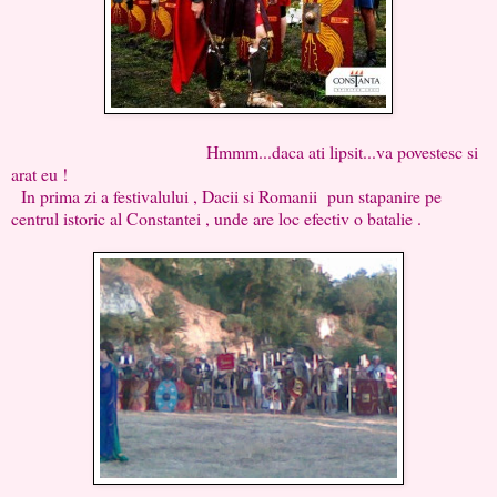
Hmmm...daca ati lipsit...va povestesc si
arat eu !
In prima zi a festivalului , Dacii si Romanii pun stapanire pe
centrul istoric al Constantei , unde are loc efectiv o batalie .