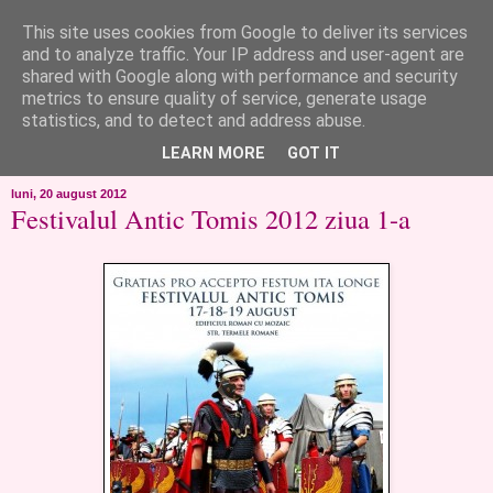
This site uses cookies from Google to deliver its services
like ?...or not!
and to analyze traffic. Your IP address and user-agent are
shared with Google along with performance and security
metrics to ensure quality of service, generate usage
..de toate!!!!!..alandala...cum imi trec prin minte..si cum am
statistics, and to detect and address abuse.
chef..incercate pe pielea mea..
LEARN MORE
GOT IT
luni, 20 august 2012
Festivalul Antic Tomis 2012 ziua 1-a