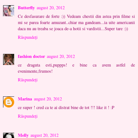
Butterfly
august 20, 2012
Ce desfasurare de forte :)) Vedeam chestii din astea prin filme si
mi se parea foarte amuzant..chiar ma gandeam...ia uite americanii
daca nu au treaba se joaca de-a hotii si vardistii...Super tare :))
Răspundeți
fashion doctor
august 20, 2012
ce draguta esti,puppps! e bine ca avem astfel de
evenimente,frumos!
Răspundeți
Marina
august 20, 2012
ce super ! cred ca te ai distrat bine de tot !!! like it ! :P
Răspundeți
Melly
august 20, 2012