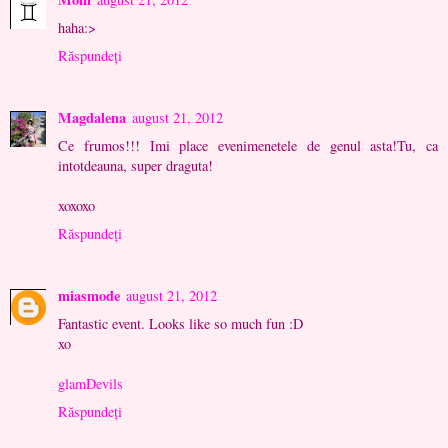
haha:>
Răspundeți
Magdalena
august 21, 2012
Ce frumos!!! Imi place evenimenetele de genul asta!Tu, ca
intotdeauna, super draguta!
xoxoxo
Răspundeți
miasmode
august 21, 2012
Fantastic event. Looks like so much fun :D
xo
glamDevils
Răspundeți