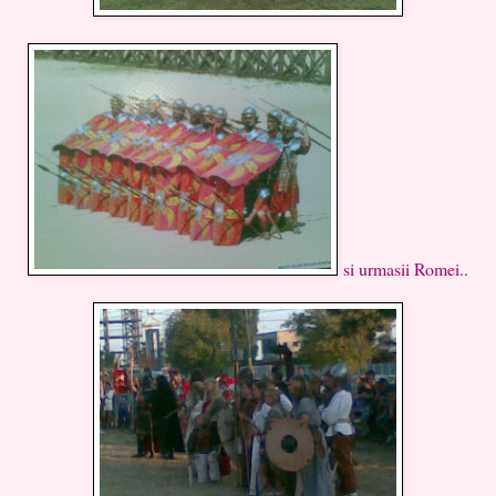
si urmasii Romei..