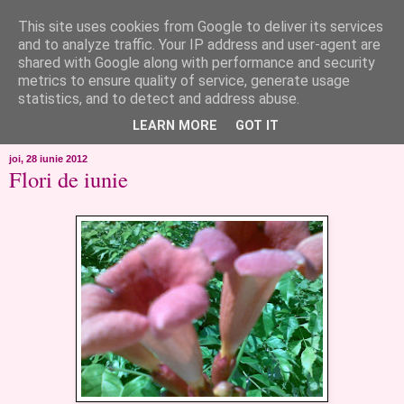
This site uses cookies from Google to deliver its services
like ?...or not!
and to analyze traffic. Your IP address and user-agent are
shared with Google along with performance and security
metrics to ensure quality of service, generate usage
..de toate!!!!!..alandala...cum imi trec prin minte..si cum am
statistics, and to detect and address abuse.
chef..incercate pe pielea mea..
LEARN MORE
GOT IT
joi, 28 iunie 2012
Flori de iunie