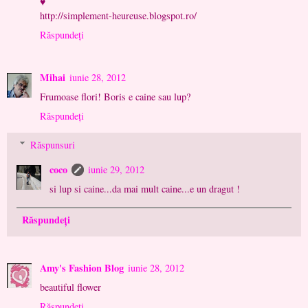
♥
http://simplement-heureuse.blogspot.ro/
Răspundeți
Mihai
iunie 28, 2012
Frumoase flori! Boris e caine sau lup?
Răspundeți
Răspunsuri
coco
iunie 29, 2012
si lup si caine...da mai mult caine...e un dragut !
Răspundeți
Amy's Fashion Blog
iunie 28, 2012
beautiful flower
Răspundeți