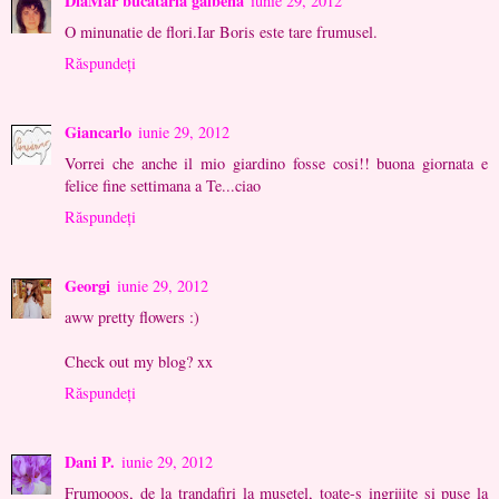
DiaMar bucataria galbena
iunie 29, 2012
O minunatie de flori.Iar Boris este tare frumusel.
Răspundeți
Giancarlo
iunie 29, 2012
Vorrei che anche il mio giardino fosse cosi!! buona giornata e
felice fine settimana a Te...ciao
Răspundeți
Georgi
iunie 29, 2012
aww pretty flowers :)
Check out my blog? xx
Răspundeți
Dani P.
iunie 29, 2012
Frumooos, de la trandafiri la musetel, toate-s ingrijite si puse la