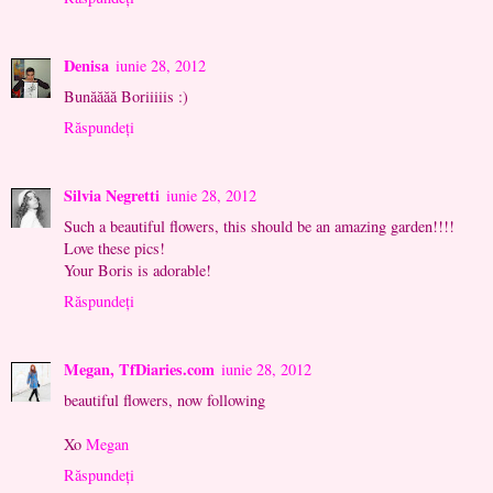
Denisa
iunie 28, 2012
Bunăăăă Boriiiiis :)
Răspundeți
Silvia Negretti
iunie 28, 2012
Such a beautiful flowers, this should be an amazing garden!!!!
Love these pics!
Your Boris is adorable!
Răspundeți
Megan, TfDiaries.com
iunie 28, 2012
beautiful flowers, now following
Xo
Megan
Răspundeți