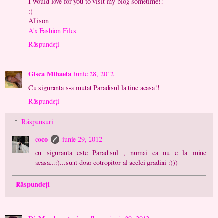
I would love for you to visit my blog sometime!!
:)
Allison
A's Fashion Files
Răspundeți
Gisca Mihaela
iunie 28, 2012
Cu siguranta s-a mutat Paradisul la tine acasa!!
Răspundeți
Răspunsuri
coco
iunie 29, 2012
cu siguranta este Paradisul , numai ca nu e la mine
acasa...:)...sunt doar cotropitor al acelei gradini :)))
Răspundeți