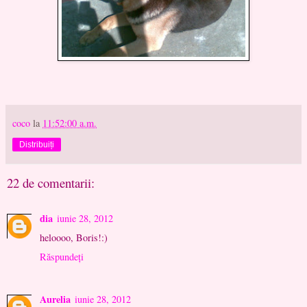
coco
la
11:52:00 a.m.
Distribuiți
22 de comentarii:
dia
iunie 28, 2012
heloooo, Boris!:)
Răspundeți
Aurelia
iunie 28, 2012