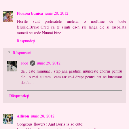
Floarea bunica
iunie 28, 2012
Florile sunt preferatele mele,ai o multime de toate
felurile.Bravo!Cred ca te simti ca-n rai langa ele si raspalata
muncii se vede.Numai bine !
Răspundeți
Răspunsuri
coco
iunie 29, 2012
da , este minunat , stap[ana gradinii munceste enorm pentru
ele...o mai ajutam...cam rar ce-i drept pentru cat ne bucuram
de ele...
Răspundeți
Allison
iunie 28, 2012
Gorgeous flowers! And Boris is so cute!