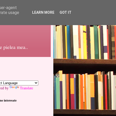
user-agent
erate usage
LEARN MORE
GOT IT
pe pielea mea..
red by
Translate
ne interesate