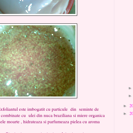
2
►
imbogatit cu particule din seminte de
2
►
a combinate cu ulei din nuca braziliana si miere organica
ulele moarte , hidrateaza si parfumeaza pielea cu aroma