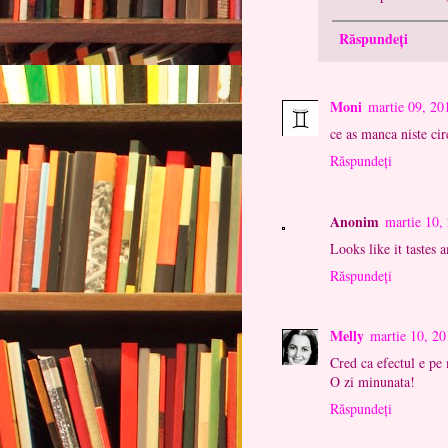
Răspundeți
Moni
martie 09, 20
ce as manca niste cir
Răspundeți
Anonim
martie 10,
Looks like it tastes 
Răspundeți
Melly
martie 10, 20
Cred ca efectul e pe
O zi minunata!
Răspundeți