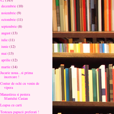
012
(143)
decembrie
(10)
►
noiembrie
(9)
►
octombrie
(11)
►
septembrie
(8)
►
august
(13)
►
iulie
(11)
►
iunie
(12)
►
mai
(13)
►
aprilie
(12)
►
martie
(14)
▼
Jucarie noua...si prima
incercare !
Contur de ochi cu venin de
vipera
Manastirea si pestera
Sfantului Casian
Leapsa cu carti
Testeaza papucii preferati !