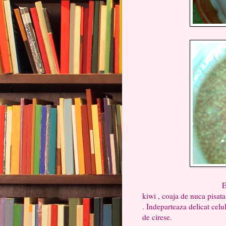
Exfoliantul este 
kiwi , coaja de nuca pisat
. Indeparteaza delicat cel
de cirese.