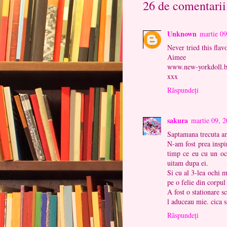
26 de comentarii
Unknown
martie 09
Never tried this flav
Aimee
www.new-yorkdoll.b
xxx
Răspundeți
sakura
martie 09, 
Saptamana trecuta am
N-am fost prea inspir
timp ce eu cu un oc
uitam dupa ei.
Si cu al 3-lea ochi m
pe o felie din corpul
A fost o stationare s
l aduceau mie. cica sa
Răspundeți