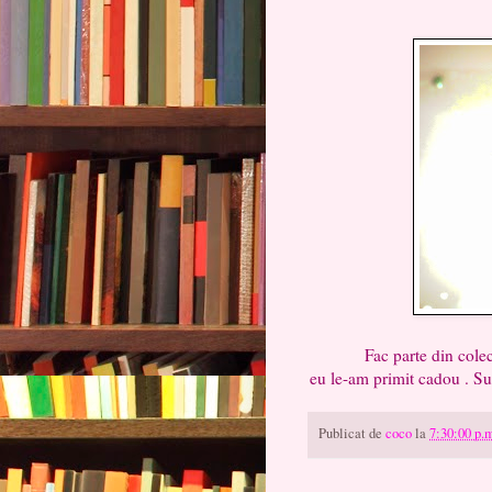
Simti primavara 
Fac parte din colectia de
eu le-am primit cadou . Su
Publicat de
coco
la
7:30:00 p.