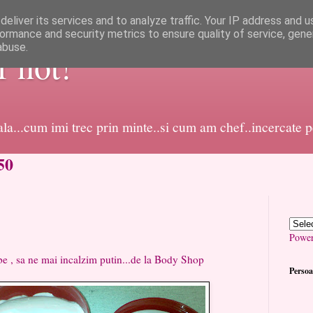
eliver its services and to analyze traffic. Your IP address and 
ormance and security metrics to ensure quality of service, gen
abuse.
or not!
dala...cum imi trec prin minte..si cum am chef..incercate 
50
Powe
e , sa ne mai incalzim putin...de la Body Shop
Persoa