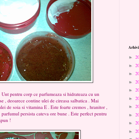
Arhivă
2
►
2
►
2
►
2
►
2
►
ce parfumeaza si hidrateaza cu un
2
►
e , deoarece contine ulei de cireasa salbatica . Mai
2
lei de soia si vitamina E . Este foarte cremos , hranitor ,
►
si parfumul persista cateva ore bune . Este perfect pentru
2
►
spun !
2
►
2
►