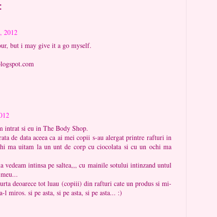
:
, 2012
our, but i may give it a go myself.
logspot.com
2012
 intrat si eu in The Body Shop.
ata de data aceea ca ai mei copii s-au alergat printre rafturi in
hi ma uitam la un unt de corp cu ciocolata si cu un ochi ma
a vedeam intinsa pe saltea,,, cu mainile sotului intinzand untul
 meu...
curta deoarece tot luau (copiii) din rafturi cate un produs si mi-
-l miros. si pe asta, si pe asta, si pe asta... :)