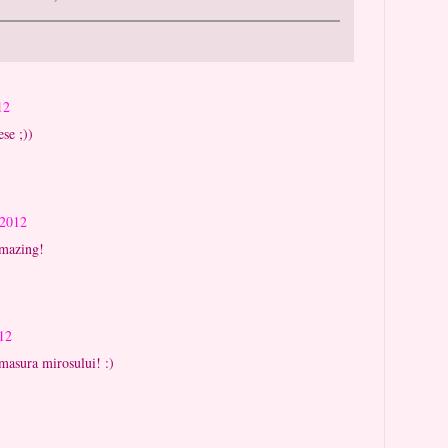
12
ese ;))
 2012
amazing!
12
 masura mirosului! :)