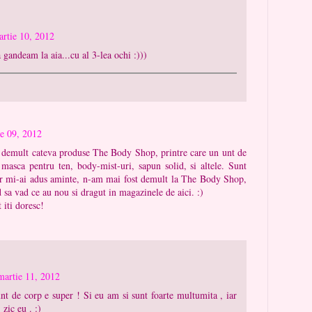
rtie 10, 2012
andeam la aia...cu al 3-lea ochi :)))
e 09, 2012
 demult cateva produse The Body Shop, printre care un unt de
 masca pentru ten, body-mist-uri, sapun solid, si altele. Sunt
ar mi-ai adus aminte, n-am mai fost demult la The Body Shop,
sa vad ce au nou si dragut in magazinele de aici. :)
iti doresc!
martie 11, 2012
nt de corp e super ! Si eu am si sunt foarte multumita , iar
 zic eu . :)