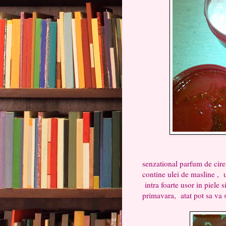
Unt pentru corp 
senzational parfum de cires
contine ulei de masline , u
intra foarte usor in piele 
primavara, atat pot sa va 