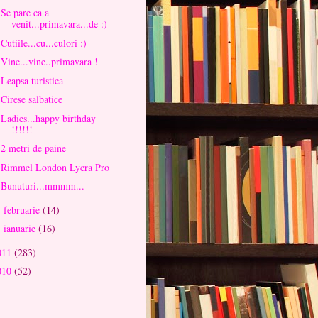
Se pare ca a
venit...primavara...de :)
Cutiile...cu...culori :)
Vine...vine..primavara !
Leapsa turistica
Cirese salbatice
Ladies...happy birthday
!!!!!!
2 metri de paine
Rimmel London Lycra Pro
Bunuturi...mmmm...
februarie
(14)
►
ianuarie
(16)
►
011
(283)
010
(52)