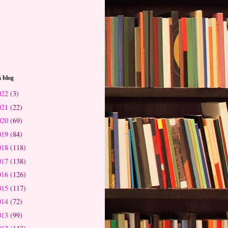
 blog
022
(3)
021
(22)
020
(69)
019
(84)
018
(118)
017
(138)
016
(126)
015
(117)
014
(72)
013
(99)