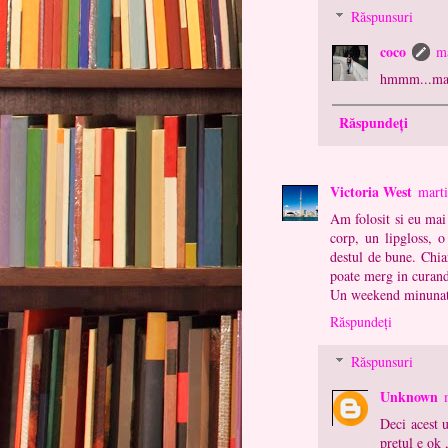
Răspunsuri
coco
ma
hmmm...ma g
Răspundeți
Victoria West
marti
Am folosit si eu mai
corp, un lipgloss, o
destul de bune. Chi
poate merg in curand 
Un weekend minunat 
Răspundeți
Răspunsuri
Unknown
Deci acest u
pretul e ok ,