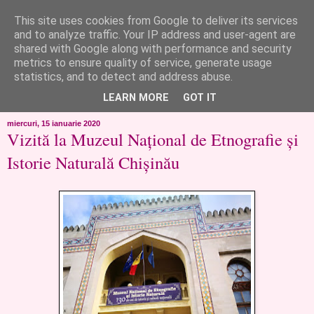
This site uses cookies from Google to deliver its services
like ?...or not!
and to analyze traffic. Your IP address and user-agent are
shared with Google along with performance and security
metrics to ensure quality of service, generate usage
..de toate!!!!!..alandala...cum imi trec prin minte..si cum am
statistics, and to detect and address abuse.
chef..incercate pe pielea mea..
LEARN MORE
GOT IT
miercuri, 15 ianuarie 2020
Vizită la Muzeul Național de Etnografie și
Istorie Naturală Chișinău