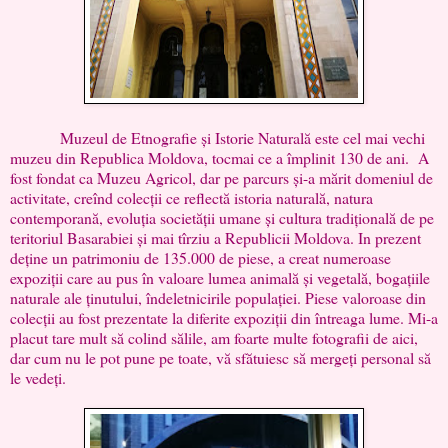
Muzeul de Etnografie și Istorie Naturală este cel mai vechi
muzeu din Republica Moldova, tocmai ce a împlinit 130 de ani. A
fost fondat ca Muzeu Agricol, dar pe parcurs și-a mărit domeniul de
activitate, creînd colecții ce reflectă istoria naturală, natura
contemporană, evoluția societății umane și cultura tradițională de pe
teritoriul Basarabiei și mai tîrziu a Republicii Moldova. In prezent
deține un patrimoniu de 135.000 de piese, a creat numeroase
expoziții care au pus în valoare lumea animală și vegetală, bogațiile
naturale ale ținutului, îndeletnicirile populației. Piese valoroase din
colecții au fost prezentate la diferite expoziții din întreaga lume. Mi-a
placut tare mult să colind sălile, am foarte multe fotografii de aici,
dar cum nu le pot pune pe toate, vă sfătuiesc să mergeți personal să
le vedeți.