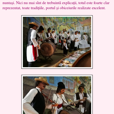
nuntași. Nici nu mai sînt de trebuintă explicații, totul este foarte clar
reprezentat, toate tradițiile, portul și obiceiurile realizate excelent.