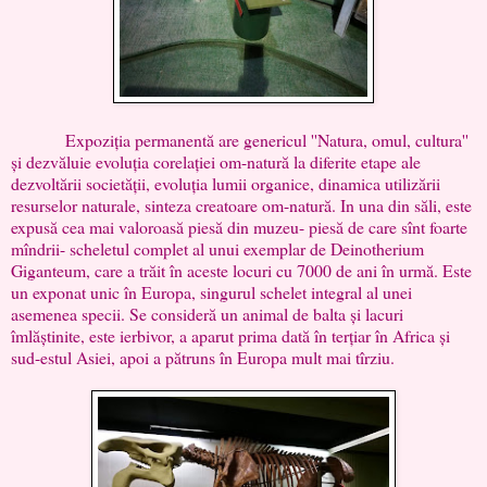
Expoziția permanentă are genericul ''Natura, omul, cultura''
și dezvăluie evoluția corelației om-natură la diferite etape ale
dezvoltării societății, evoluția lumii organice, dinamica utilizării
resurselor naturale, sinteza creatoare om-natură. In una din săli, este
expusă cea mai valoroasă piesă din muzeu- piesă de care sînt foarte
mîndrii- scheletul complet al unui exemplar de Deinotherium
Giganteum, care a trăit în aceste locuri cu 7000 de ani în urmă. Este
un exponat unic în Europa, singurul schelet integral al unei
asemenea specii. Se consideră un animal de balta și lacuri
îmlăștinite, este ierbivor, a aparut prima dată în terțiar în Africa și
sud-estul Asiei, apoi a pătruns în Europa mult mai tîrziu.