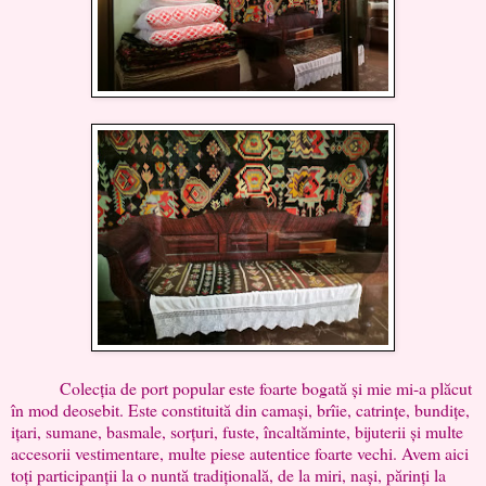
Colecția de port popular este foarte bogată și mie mi-a plăcut
în mod deosebit. Este constituită din camași, brîie, catrințe, bundițe,
ițari, sumane, basmale, sorțuri, fuste, încaltăminte, bijuterii și multe
accesorii vestimentare, multe piese autentice foarte vechi. Avem aici
toți participanții la o nuntă tradițională, de la miri, nași, părinți la