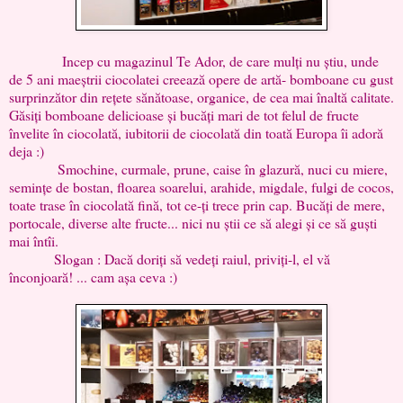
Incep cu magazinul Te Ador, de care mulți nu știu, unde
de 5 ani maeștrii ciocolatei creează opere de artă- bomboane cu gust
surprinzător din rețete sănătoase, organice, de cea mai înaltă calitate.
Găsiți bomboane delicioase și bucăți mari de tot felul de fructe
învelite în ciocolată, iubitorii de ciocolată din toată Europa îi adoră
deja :)
Smochine, curmale, prune, caise în glazură, nuci cu miere,
semințe de bostan, floarea soarelui, arahide, migdale, fulgi de cocos,
toate trase în ciocolată fină, tot ce-ți trece prin cap. Bucăți de mere,
portocale, diverse alte fructe... nici nu știi ce să alegi și ce să guști
mai întîi.
Slogan : Dacă doriți să vedeți raiul, priviți-l, el vă
înconjoară! ... cam așa ceva :)