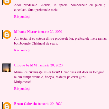
Ador produsele Bucuria, în special bomboanele cu jeleu și
ciocolată. Sunt preferatele mele!
Răspundeți
Mihaela Nistor
ianuarie 20, 2020
Am testat si eu cateva dintre produsele lor, preferatele mele raman
bomboanele Chisinaul de seara.
Răspundeți
Unique by MM
ianuarie 20, 2020
Mmm, ce bucuri(a)e mi-ai făcut! Chiar dacă sut doar în fotografii,
le-am simțit aromele, finețea, răsfățul pe cerul gurii...
Mulțumesc!
Răspundeți
Bratu Gabriela
ianuarie 20, 2020