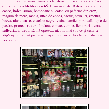
Cea mai mare firmă producătoare de produse de cofetărie
din Republica Moldova cu 65 de ani în spate. Batoane de arahide,
cacao, halva, susan, bomboane cu cafea, cu pufarine din orez,
magiun de mere, mentă, nucă de cocos, cactus, struguri, zmeură,
bezea, alune, caise, coacăze negre, vișine, lamîie, portocală, lapte de
pasăre, prune, struguri, fondant, coniac, vanilie, lichioruri diverse,
sufleuri... ar trebui să mă opresc... nici nu mai stiu ce și cum, te
zăpăcești și le vrei pe toate!... așa am ajuns eu la săculețul de care
vorbeam....