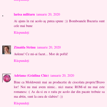
larisa militaru
ianuarie 20, 2020
Ai ajuns în rai acolo aș putea spune :)) Bomboanele Bucuria sunt
cele mai bune
Răspundeți
Zinaida Strinu
ianuarie 20, 2020
Aoleuu! Ce mi-ai facut... Mor de poftă!
Răspundeți
Adriana (Grădina Chic)
ianuarie 20, 2020
Bine ca Moldovenii mai au producetie de ciocolata proprie!Bravo
lor! Noi nu mai avem nimic.. nici marac ROM-ul nu mai este
romanesc :( As da si eu o raita pe acolo dar din pacate trebuie sa
ma abtin, sunt la cura de slabire! :))
Răspundeți