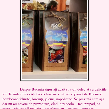
Despre Bucuria sigur ați auzit și v-ați delectat cu deliciile
lor. Te îndeamnă să-ți faci o favoare si să i-ei o pauză de Bucuria:
bomboane felurite, biscuiți, jeleuri, napolitane. Se prezintă cam așa
dar nu au nevoie de prezentare, cînd intri acolo... faci prapad, ca
mine... nici nu vă mai zic... am plecat cu... un sac... cam asa...