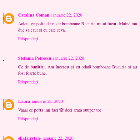
Catalina Coman
ianuarie 22, 2020
Aoleu, ce pofta de niste bomboane Bucuria mi-ai facut. Maine ma
duc sa caut si eu cate ceva.
Răspundeți
Stefania Petrescu
ianuarie 22, 2020
Ce de bunătăți. Am încercat și eu odată bomboane Bucuria și au
fost foarte bune.
Răspundeți
Laura
ianuarie 22, 2020
Vaaai ce pofta imi faci 🙈 deci arata suuper tot
Răspundeți
ellafairytale
ianuarie 22, 2020