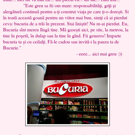
''Este greu sa fii om mare: responsabilități, griji și
alergătură continuă pentru a-ți construi viața pe care ți-o dorești. Si
în toată această goană pentru un viitor mai bun, simți că ai pierdut
ceva: bucuria de a trăi în prezent. Stai liniștit! Nu m-ai pierdut. Eu,
Bucuria sînt mereu lîngă tine. Mă gasești aici, pe site, la metrou, la
tine în poșetă, în dulap sau la tine în gînd. Fii generos! Imparte
bucuria ta și cu ceilalți. Fă-le cadou sau invită-i la pauza ta de
Bucurie.''
- eeee... aici mai greu :))