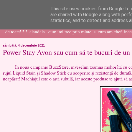
This site uses cookies from Google to d
like ?...or not!
are shared with Google along with perf
statistics, and to detect and address a
..de toate!!!!!..alandala...cum imi trec prin minte..si cum am chef..inc
sâmbătă, 4 decembrie 2021
Power Stay Avon sau cum să te bucuri de un 
In noua campanie BuzzStore, inveselim toamna mohorâtă cu cosmeti
rujul Liquid Stain și Shadow Stick cu acoperire și rezistență de durată
neapărat! Machiajul este o artă subtilă, iar aceste produse te ajută să a