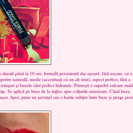
ată până la 10 ore, formulă persistentă dar ușoară, fără uscare, cu o
erire naturală, medie (accentuați cu un alt strat), aspect perfect, fără a
etușuri și buzele sânt perfect hidratate. Primești o superbă culoare mat
rințe. Se aplică pe buze de la mijloc spre colțurile exterioare. Când buza
ușor. Apoi, pune un șervețel sau o hartie subțire între buze și șterge pro