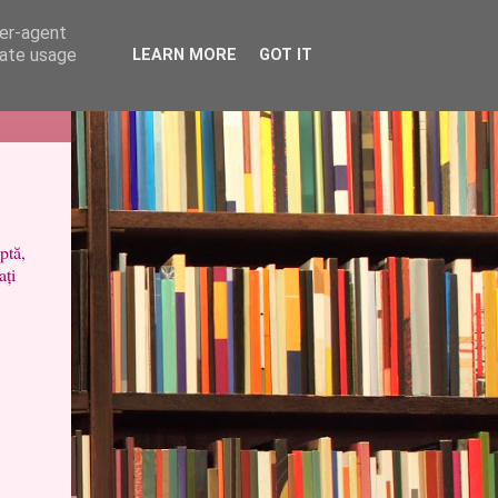
ser-agent
rate usage
LEARN MORE
GOT IT
ptă,
ați