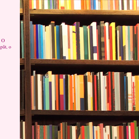
. O
apăt, o