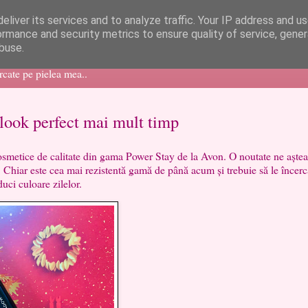
eliver its services and to analyze traffic. Your IP address and u
ormance and security metrics to ensure quality of service, gene
buse.
ercate pe pielea mea..
look perfect mai mult timp
ce de calitate din gama Power Stay de la Avon. O noutate ne aștea
. Chiar este cea mai rezistentă gamă de până acum și trebuie să le încerc
duci culoare zilelor.