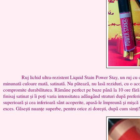
Ruj lichid ultra-rezistent Liquid Stain Power Stay, un ruj cu o dur
minunată culoare mată, satinată. Nu pătează, nu lasă reziduri, cu o acop
compromite durabilitatea. Rămâne perfect pe buze până la 10 ore fără r
finisaj satinat și îi poți varia intensitatea adăugând straturi după prefe
superioară și cea inferioară sânt acoperite, apasă-le împreună și mișcă 
exces. Găsești nuanțe superbe, pentru orice zi dorești, după cum simți!