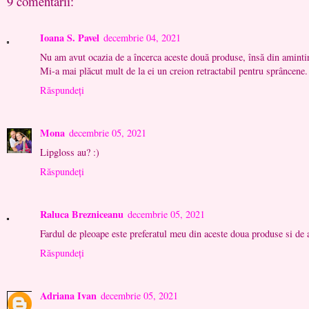
9 comentarii:
Ioana S. Pavel
decembrie 04, 2021
Nu am avut ocazia de a încerca aceste două produse, însă din amintiri
Mi-a mai plăcut mult de la ei un creion retractabil pentru sprâncene.
Răspundeți
Mona
decembrie 05, 2021
Lipgloss au? :)
Răspundeți
Raluca Brezniceanu
decembrie 05, 2021
Fardul de pleoape este preferatul meu din aceste doua produse si de a
Răspundeți
Adriana Ivan
decembrie 05, 2021