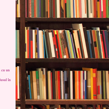
ă cu un
dusul în