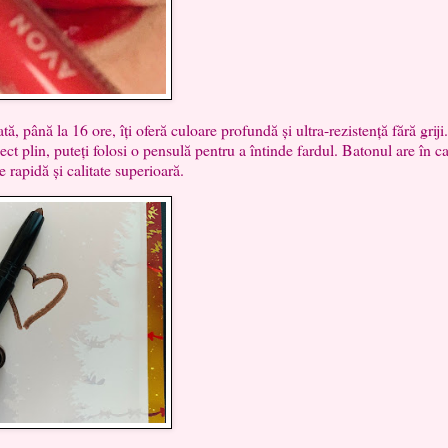
ă la 16 ore, îți oferă culoare profundă și ultra-rezistență fără griji
ct plin, puteți folosi o pensulă pentru a întinde fardul. Batonul are în c
 rapidă și calitate superioară.