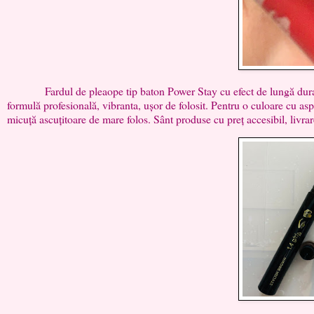
Fardul de pleaope tip baton Power Stay cu efect de lungă durată, pân
formulă profesională, vibranta, ușor de folosit. Pentru o culoare cu aspe
micuță ascuțitoare de mare folos. Sânt produse cu preț accesibil, livrare