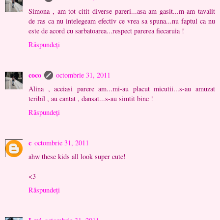
Simona , am tot citit diverse pareri...asa am gasit...m-am tavalit
de ras ca nu intelegeam efectiv ce vrea sa spuna...nu faptul ca nu
este de acord cu sarbatoarea...respect parerea fiecaruia !
Răspundeți
coco
octombrie 31, 2011
Alina , aceiasi parere am...mi-au placut micutii...s-au amuzat
teribil , au cantat , dansat...s-au simtit bine !
Răspundeți
c
octombrie 31, 2011
ahw these kids all look super cute!
<3
Răspundeți