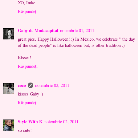
XO, Imke
Răspundeți
Gaby de Modacapital
noiembrie 01, 2011
great pics, Happy Halloween! :) In México, we celebrate " the day
of the dead people" is like halloween but, is other tradition :)
Kisses!
Răspundeți
coco
noiembrie 02, 2011
kisses Gaby :)
Răspundeți
Style With K
noiembrie 02, 2011
so cute!