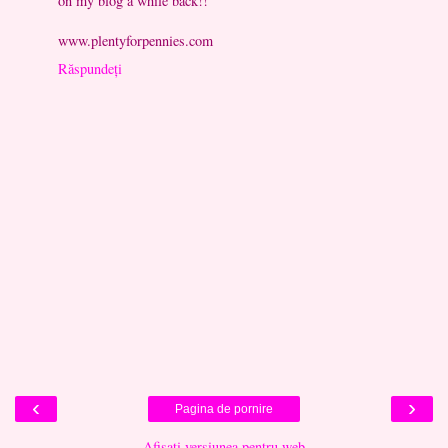
on my blog a while back!!
www.plentyforpennies.com
Răspundeți
‹
›
Pagina de pornire
Afișați versiunea pentru web