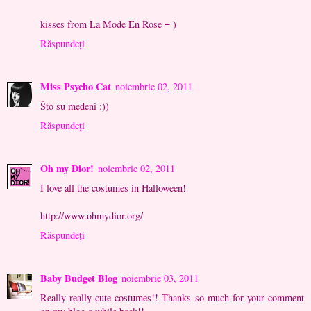
kisses from La Mode En Rose = )
Răspundeți
Miss Psycho Cat
noiembrie 02, 2011
Što su medeni :))
Răspundeți
Oh my Dior!
noiembrie 02, 2011
I love all the costumes in Halloween!
http://www.ohmydior.org/
Răspundeți
Baby Budget Blog
noiembrie 03, 2011
Really really cute costumes!! Thanks so much for your comment