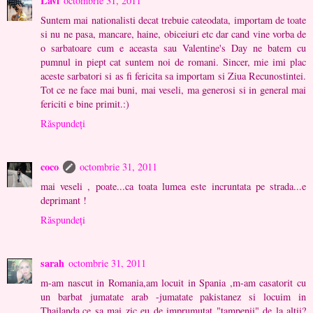
Lavi
octombrie 31, 2011
Suntem mai nationalisti decat trebuie cateodata, importam de toate
si nu ne pasa, mancare, haine, obiceiuri etc dar cand vine vorba de
o sarbatoare cum e aceasta sau Valentine's Day ne batem cu
pumnul in piept cat suntem noi de romani. Sincer, mie imi plac
aceste sarbatori si as fi fericita sa importam si Ziua Recunostintei.
Tot ce ne face mai buni, mai veseli, ma generosi si in general mai
fericiti e bine primit.:)
Răspundeți
coco
octombrie 31, 2011
mai veseli , poate...ca toata lumea este incruntata pe strada...e
deprimant !
Răspundeți
sarah
octombrie 31, 2011
m-am nascut in Romania,am locuit in Spania ,m-am casatorit cu
un barbat jumatate arab -jumatate pakistanez si locuim in
Thailanda.ce sa mai zic eu de imprumutat "tampenii" de la altii?