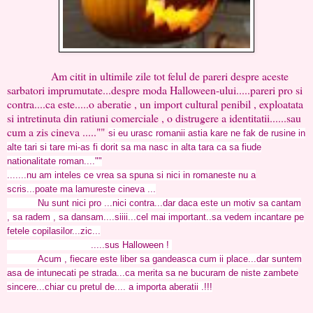
Am citit in ultimile zile tot felul de pareri despre aceste
sarbatori imprumutate...despre moda Halloween-ului.....pareri pro si
contra....ca este.....o aberatie , un import cultural penibil , exploatata
si intretinuta din ratiuni comerciale , o distrugere a identitatii......sau
cum a zis cineva .....""
si eu urasc romanii astia kare ne fak de rusine in
alte tari si tare mi-as fi dorit sa ma nasc in alta tara ca sa fiude
nationalitate roman....""
.......nu am inteles ce vrea sa spuna si nici in romaneste nu a
scris...poate ma lamureste cineva ...
Nu sunt nici pro ...nici contra...dar daca este un motiv sa cantam
, sa radem , sa dansam....siiii...cel mai important..sa vedem incantare pe
fetele copilasilor...zic...
.....sus Halloween !
Acum , fiecare este liber sa gandeasca cum ii place...dar suntem
asa de intunecati pe strada...ca merita sa ne bucuram de niste zambete
sincere...chiar cu pretul de.... a importa aberatii .!!!