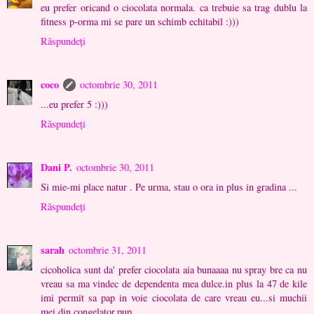
eu prefer oricand o ciocolata normala. ca trebuie sa trag dublu la
fitness p-orma mi se pare un schimb echitabil :)))
Răspundeți
coco
octombrie 30, 2011
...eu prefer 5 :)))
Răspundeți
Dani P.
octombrie 30, 2011
Si mie-mi place natur . Pe urma, stau o ora in plus in gradina ...
Răspundeți
sarah
octombrie 31, 2011
cicoholica sunt da' prefer ciocolata aia bunaaaa nu spray bre ca nu
vreau sa ma vindec de dependenta mea dulce.in plus la 47 de kile
imi permit sa pap in voie ciocolata de care vreau eu...si muchii
mei din congelator.pup