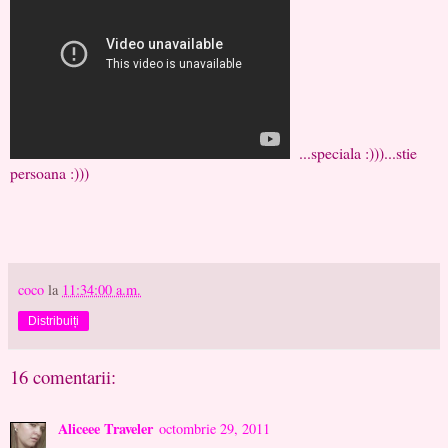
...speciala :)))...stie
persoana :)))
coco
la
11:34:00 a.m.
Distribuiți
16 comentarii:
Aliceee Traveler
octombrie 29, 2011