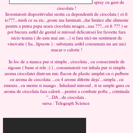
spray cu gust de
ciocolata !
Inventatorii dispozitivului sustin ca dependentii de ciocolata ( oi fi
io???...nush ce sa zic...poate ma luminati...dar limitez alte alimente
pentru a putea papa seara ciocolata neagra...aaa ???...oi fi ??? ) se
pot bucura astfel de gustul si mirosul delicatesei lor favorite fara
nicio teama ( de-asta mai am ...) si fara nici-un sentiment de
vinovatie ( ha...lipseste ) : substanta astfel consumata nu are nici
macar o calorie !
In loc de a manca pur si simplu , ciocolata , cu consecintele de
rigoare ( bune si rele :) ) , consumatorii vor inhala pur si simplu
aroma ciocolatei dintr-un mic flacon de plastic umplut cu o pulbere
cu aroma de ciocolata ...cu 4 arome diferite deja'...simpla , cu
zmeura , cu menta si mango . Inhaland mirosul , ti se umple gura cu
aroma de ciocolata fara calorii ...pentru a combate pofta ,, criminala
''...DA ..de ciocolata .
sursa : Telegraph Science