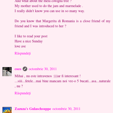
And what about the mela cotogna tree ?
My mother used to do the jam and marmelade .
I really didn't know you can use in so many way.
Do you know that Margerita di Romania is a close friend of my
friend and I was introduced to her ?
I like to read your post
Have a nice Sunday
love ave
Răspundeți
coco
octombrie 30, 2011
Mihai , nu este intravenos :)))ar fi interesant !
...siii...fetele...mai bine mancam noi vre-o 5 bucati...asa...naturale
, nu ?
Răspundeți
Zazuza's Gulaschsuppe
octombrie 30, 2011