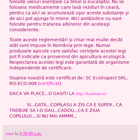
folosite uleiuri esenţiale ca timol si eucaliptol. Nu se
folosesc medicamente care lasă reziduri în ceară,
pentru ca aici se acumulează uşor aceste substanţe şi
de aici pot ajunge în miere. Nici antibiotice nu sunt
folosite pentru tratarea albinelor din aceleaşi
considerente.
Toate aceste reglementări şi chiar mai multe decât
atât sunt impuse în România prin lege. Numai
produsele apicole care satisfac cerinţele acestei legi
pot fi indicate ca provenind din apicultura ecologică.
Respectarea acestei legi este garantată de organisme
independente de certificare.
Stupina noastră este certificat de: SC Ecoinspect SRL,
RO-ECO-008 (
certificat
).
DACA VA PLACE...O GASITI LA
http://kzarinne.ro/
SI...GATA...COPILASU A ZIS CA E SUPER.. CA
TREBUIE SA I-O DAU...CADOU...CA E ZIUA
COPILULUI....SI NU MAI AMMM...
coco
la
9:28:00 a.m.