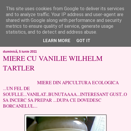
This site uses cookies from Google to deliver its services
like ?...or not!
and to analyze traffic. Your IP address and user-agent are
shared with Google along with performance and security
metrics to ensure quality of service, generate usage
..de toate!!!!!..alandala...cum imi trec prin minte..si cum am
statistics, and to detect and address abuse.
chef..incercate pe pielea mea..
LEARN MORE
GOT IT
duminică, 5 iunie 2011
MIERE CU VANILIE WILHELM
TARTLER
MIERE DIN APICULTURA ECOLOGICA
...UN FEL DE
SOUFLLE...VANILAT..BUNUTAAAA...INTERESANT GUST..O
SA INCERC SA PREPAR ...DUPA CE DOVEDESC
BORCANELUL...