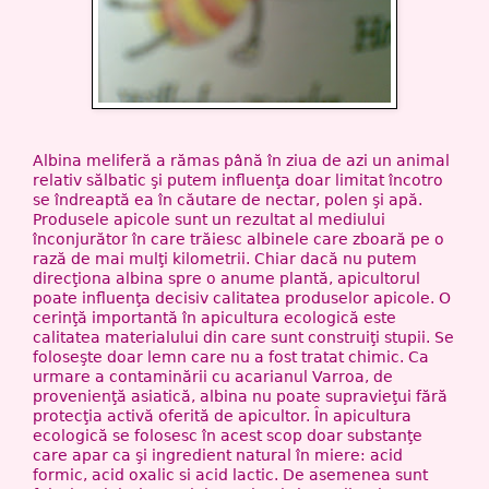
Albina meliferă a rămas până în ziua de azi un animal
relativ sălbatic şi putem influenţa doar limitat încotro
se îndreaptă ea în căutare de nectar, polen şi apă.
Produsele apicole sunt un rezultat al mediului
înconjurător în care trăiesc albinele care zboară pe o
rază de mai mulţi kilometrii. Chiar dacă nu putem
direcţiona albina spre o anume plantă, apicultorul
poate influenţa decisiv calitatea produselor apicole. O
cerinţă importantă în apicultura ecologică este
calitatea materialului din care sunt construiţi stupii. Se
foloseşte doar lemn care nu a fost tratat chimic. Ca
urmare a contaminării cu acarianul Varroa, de
provenienţă asiatică, albina nu poate supravieţui fără
protecţia activă oferită de apicultor. În apicultura
ecologică se folosesc în acest scop doar substanţe
care apar ca şi ingredient natural în miere: acid
formic, acid oxalic si acid lactic. De asemenea sunt