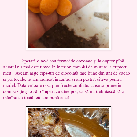
Tapetată o tavă sau formaăde cozonac și la cuptor pînă
aluatul nu mai este umed în interior, cam 40 de minute la cuptorul
meu. Aveam niște cips-uri de ciocolată tare bune din unt de cacao
și portocale, le-am aruncat înauntru și am păstrat cîteva pentru
model. Data viitoare o să pun fructe confiate, caise și prune în
compoziție și o să o împart cu cine pot, ca să nu trebuiască să o
mănînc eu toată, că tare bună este!