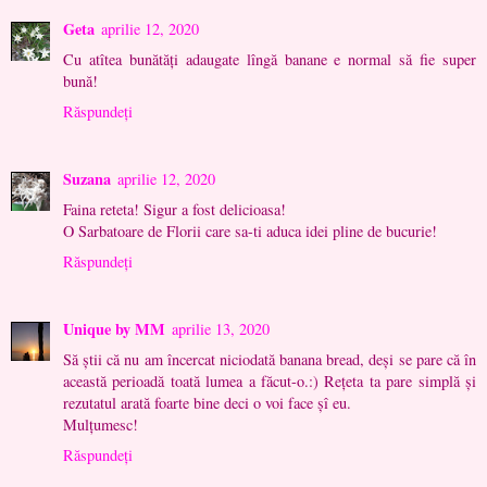
Geta
aprilie 12, 2020
Cu atîtea bunătăţi adaugate lîngă banane e normal să fie super
bună!
Răspundeți
Suzana
aprilie 12, 2020
Faina reteta! Sigur a fost delicioasa!
O Sarbatoare de Florii care sa-ti aduca idei pline de bucurie!
Răspundeți
Unique by MM
aprilie 13, 2020
Să știi că nu am încercat niciodată banana bread, deși se pare că în
această perioadă toată lumea a făcut-o.:) Rețeta ta pare simplă și
rezutatul arată foarte bine deci o voi face șî eu.
Mulțumesc!
Răspundeți