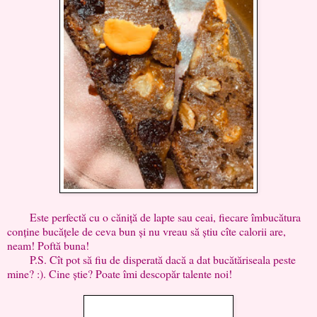
Este perfectă cu o căniță de lapte sau ceai, fiecare îmbucătura
conține bucățele de ceva bun și nu vreau să știu cîte calorii are,
neam! Poftă buna!
P.S. Cît pot să fiu de disperată dacă a dat bucătăriseala peste
mine? :). Cine știe? Poate îmi descopăr talente noi!