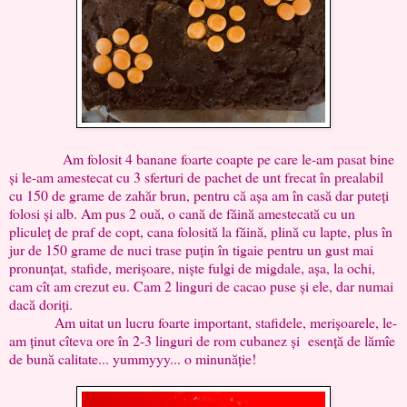
Am folosit 4 banane foarte coapte pe care le-am pasat bine
și le-am amestecat cu 3 sferturi de pachet de unt frecat în prealabil
cu 150 de grame de zahăr brun, pentru că așa am în casă dar puteți
folosi și alb. Am pus 2 ouă, o cană de făină amestecată cu un
pliculeț de praf de copt, cana folosită la făină, plină cu lapte, plus în
jur de 150 grame de nuci trase puțin în tigaie pentru un gust mai
pronunțat, stafide, merișoare, niște fulgi de migdale, așa, la ochi,
cam cît am crezut eu. Cam 2 linguri de cacao puse și ele, dar numai
dacă doriți.
Am uitat un lucru foarte important, stafidele, merișoarele, le-
am ținut cîteva ore în 2-3 linguri de rom cubanez și esență de lămîe
de bună calitate... yummyyy... o minunăție!