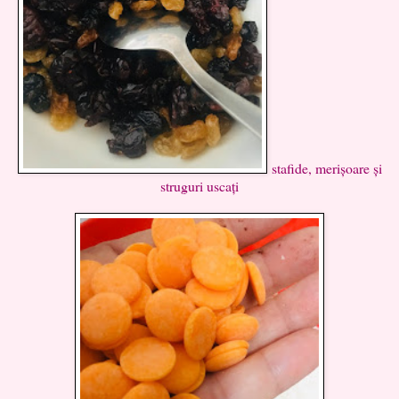
stafide, merișoare și
struguri uscați