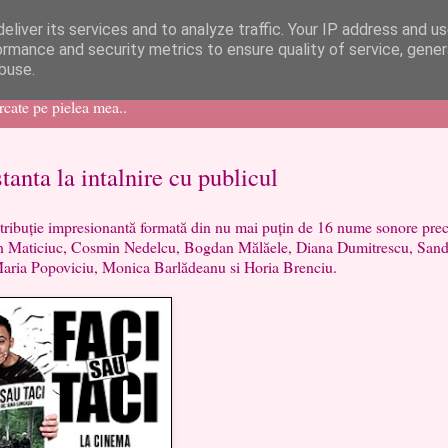
eliver its services and to analyze traffic. Your IP address and u
ormance and security metrics to ensure quality of service, gene
buse.
ercate pe pielea mea..
anta la intalnire cu publicul
istribuție impresionantă formată din nu mai puțin de 16 nume sonore pre
din Maticiuc, Cosmin Nedelcu, Bogdan Mălăele, Diana Dumitrescu, Sand
Maria Popoviciu, Monica Barlădeanu si Horia Brenciu.