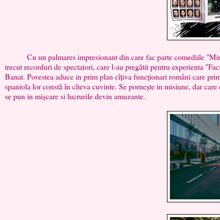
Cu un palmares impresionant din care fac parte comediile "Minte-
trecut recorduri de spectatori, care l-au pregătit pentru experienta "Faci
Banat. Povestea aduce in prim plan cîțiva funcționari români care primes
spaniola lor constă în cîteva cuvinte. Se pornește in misiune, dar care
se pun in mișcare si lucrurile devin amuzante.