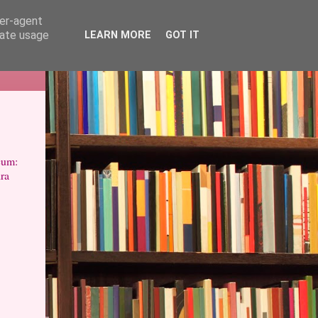
ser-agent
rate usage
LEARN MORE
GOT IT
cum:
ra