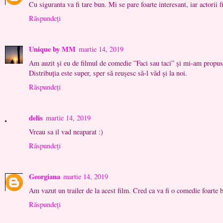
Cu siguranta va fi tare bun. Mi se pare foarte interesant, iar actorii 
Răspundeți
Unique by MM
martie 14, 2019
Am auzit și eu de filmul de comedie ”Faci sau taci” și mi-am propu
Distribuția este super, sper să reușesc să-l văd și la noi.
Răspundeți
delis
martie 14, 2019
Vreau sa il vad neaparat :)
Răspundeți
Georgiana
martie 14, 2019
Am vazut un trailer de la acest film. Cred ca va fi o comedie foarte 
Răspundeți