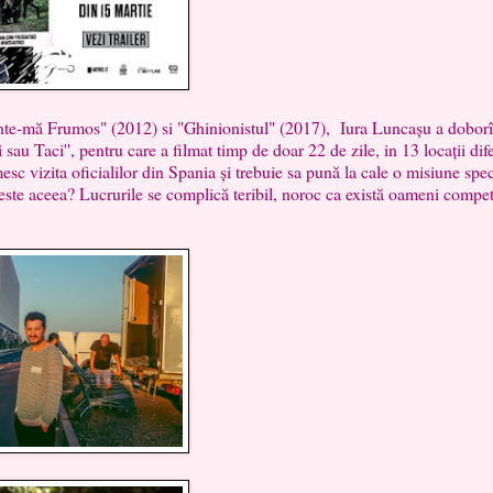
mă Frumos" (2012) si "Ghinionistul" (2017), Iura Luncașu a doborît
 sau Taci'', pentru care a filmat timp de doar 22 de zile, in 13 locații dife
c vizita oficialilor din Spania și trebuie sa pună la cale o misiune speci
 este aceea? Lucrurile se complică teribil, noroc ca există oameni compet