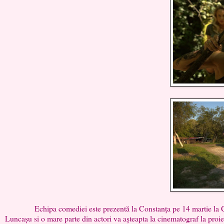
Echipa comediei este prezentă la Constanța pe 14 martie la Cine
Luncașu si o mare parte din actori va așteapta la cinematograf la proiecț