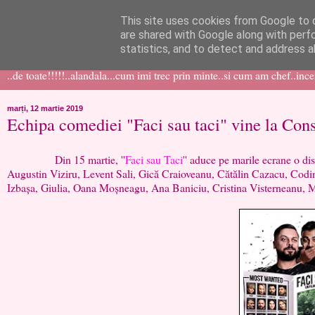
This site uses cookies from Google to d
like ?...or not!
are shared with Google along with perf
statistics, and to detect and address a
..de toate!!!!!..alandala...cum imi trec prin minte..si cum am chef..inc
marți, 12 martie 2019
Echipa comediei "Faci sau taci" vine la Const
Din 15 martie, ''
Faci sau Taci
'' aduce pe marile ecrane o d
Augustin Viziru, Levent Sali, Gică Craioveanu, Cătălin Cazacu, Co
Izbașa, Giulia, Oana Moșneagu, Ana Baniciu, Cristina Visterneanu, 