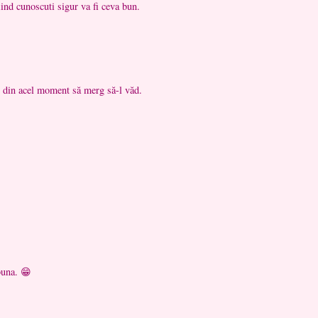
fiind cunoscuti sigur va fi ceva bun.
s din acel moment să merg să-l văd.
buna. 😁