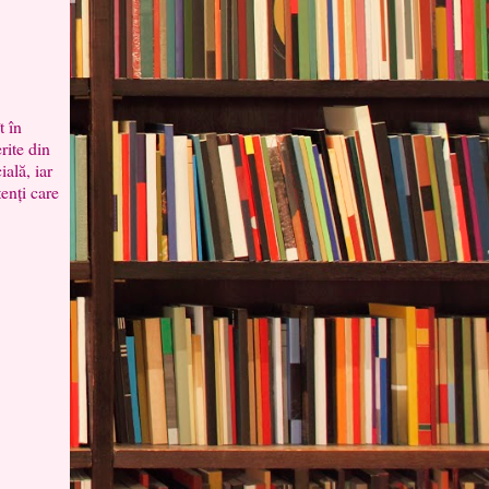
 în
rite din
ală, iar
enți care