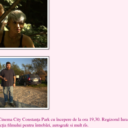
ma City Constanța Park cu începere de la ora 19,30. Regizorul Iura
ia filmului pentru întrebări, autografe si mult rîs.