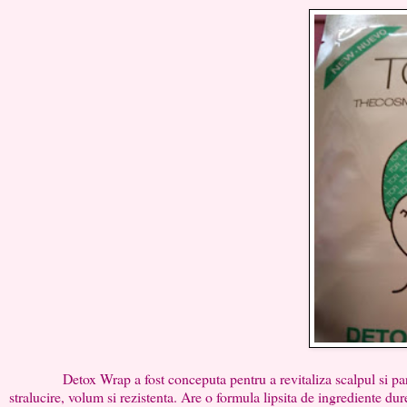
Detox Wrap a fost conceputa pentru a revitaliza scalpul si parul de
stralucire, volum si rezistenta. Are o formula lipsita de ingrediente dur