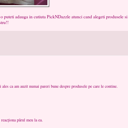
teti adauga in cutiuta PickNDazzle atunci cand alegeti produsele si
tru!!
i ales ca am auzit numai pareri bune despre produsele pe care le contine.
 reacționa părul meu la ea.