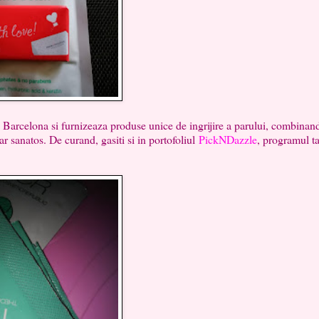
lona si furnizeaza produse unice de ingrijire a parului, combinand
ar sanatos. De curand, gasiti si in portofoliul
PickNDazzle
, programul t