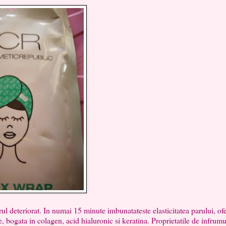
teriorat. In numai 15 minute imbunatateste elasticitatea parului, of
e, bogata in colagen, acid hialuronic si keratina. Proprietatile de infrum