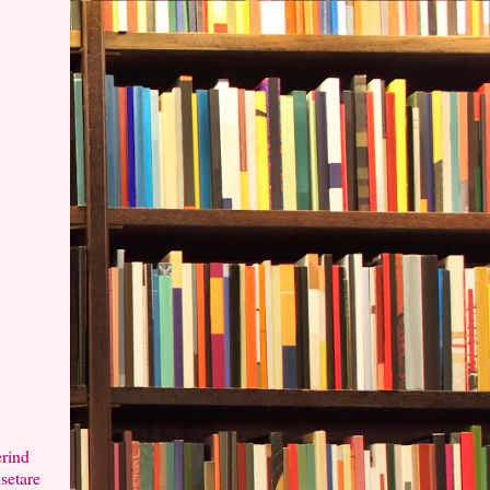
erind
usetare