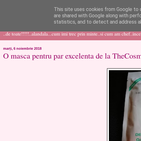
This site uses cookies from Google to d
like ?...or not!
are shared with Google along with perf
statistics, and to detect and address a
..de toate!!!!!..alandala...cum imi trec prin minte..si cum am chef..inc
marți, 6 noiembrie 2018
O masca pentru par excelenta de la TheCos