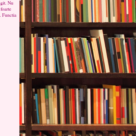
ngit. Nu
 foarte
. Functia