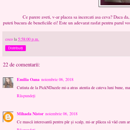
Ce parere aveti, v-ar placea sa incercati asa ceva? Daca da, o pu
puteti bucura de beneficiile ei! Este un adevarat rasfat pentru parul vos
coco
la
5:58:00 p.m.
Distribuiți
22 de comentarii:
Emilia Oana
noiembrie 06, 2018
Cutiuta de la PickNDazzle mi-a atras atentia de cateva luni bune, ma
Răspundeți
Mihaela Nistor
noiembrie 06, 2018
Ce mască interesantă pentru păr și scalp, mi-ar plăcea să văd cum ar
Răspundeți