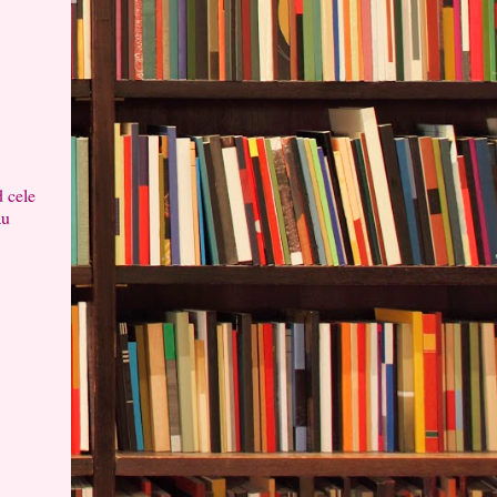
 cele
au