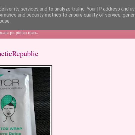
eliver its services and to analyze traffic. Your IP address and u
ormance and security metrics to ensure quality of service, gene
buse.
ercate pe pielea mea..
meticRepublic