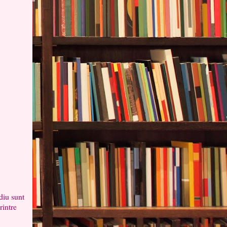
diu sunt
rintre