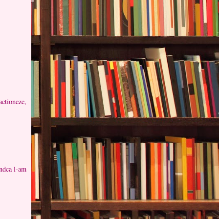
actioneze,
indca l-am