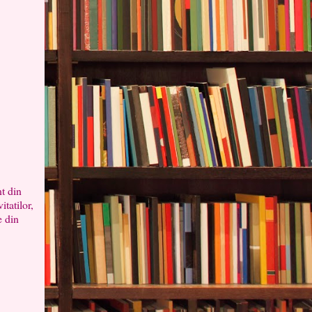
nt din
itatilor,
e din