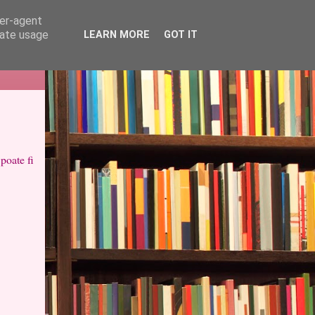
ser-agent
rate usage
LEARN MORE
GOT IT
poate fi