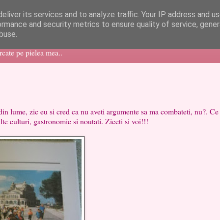
eliver its services and to analyze traffic. Your IP address and u
ormance and security metrics to ensure quality of service, gene
buse.
ercate pe pielea mea..
in lume, zic eu si cred ca nu aveti argumente sa ma combateti, nu?. Ce 
te culturi, gastronomie si noutati. Ziceti si voi!!!