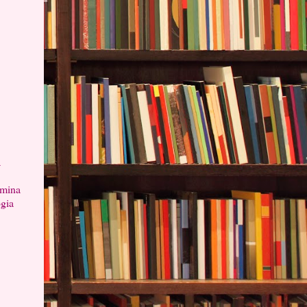
a
ermina
ogia