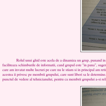
Rolul unui ghid este acela de a dinamiza un grup, punand in eviden
faciliteaza schimburile de informatii, cand grupul este ''in pana'', suge
care am invatat multe lucruri pe care nu le stiam si in principal am reti
acestea ii privesc pe membrii grupului, care sunt liberi sa le determine
punctul de vedere al tehnicianului, pentru ca membrii grupului a-si reli