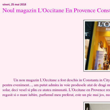
vineri, 25 mai 2018
Noul magazin L'Occitane En Provence Cons
Un nou magazin L'Occitane a fost deschis in Constanta in City Park
pentru eveniment..., am putut admira in voie produsele atat de dragi 
solar, deci vesel si plin cu atatea minunatii. L'Occitane en Provence r
regasit si o mare iubire, parfumul meu preferat, este un pic mai jos, nu