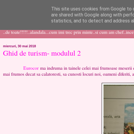
This site uses cookies from Google to d
like ?...or not!
are shared with Google along with perf
statistics, and to detect and address a
..de toate!!!!!..alandala...cum imi trec prin minte..si cum am chef..inc
miercuri, 30 mai 2018
Ghid de turism- modulul 2
Eurocor
ma indruma in tainele celei mai frumoase meserii d
mai frumos decat sa calatoresti, sa cunosti locuri noi, oameni diferiti, al