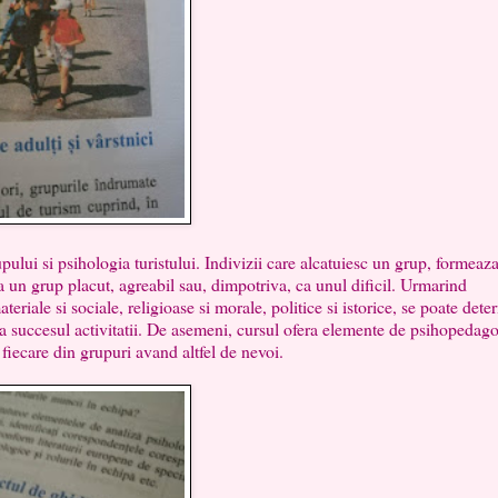
i psihologia turistului. Indivizii care alcatuiesc un grup, formeaz
 un grup placut, agreabil sau, dimpotriva, ca unul dificil. Urmarind
teriale si sociale, religioase si morale, politice si istorice, se poate det
si la succesul activitatii. De asemeni, cursul ofera elemente de psihopedag
ci, fiecare din grupuri avand altfel de nevoi.