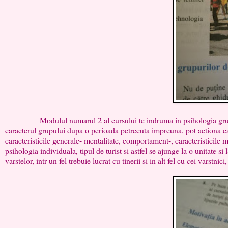
Modulul numarul 2 al cursului te indruma in psihologia grupului s
caracterul grupului dupa o perioada petrecuta impreuna, pot actiona ca
caracteristicile generale- mentalitate, comportament-, caracteristicile ma
psihologia individuala, tipul de turist si astfel se ajunge la o unitate 
varstelor, intr-un fel trebuie lucrat cu tinerii si in alt fel cu cei varstni