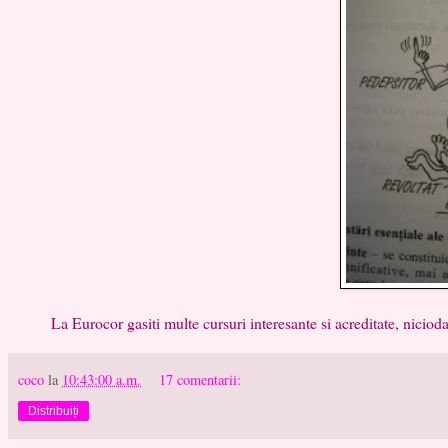
La Eurocor gasiti multe cursuri interesante si acreditate, niciodata n
coco
la
10:43:00 a.m.
17 comentarii:
Distribuiți