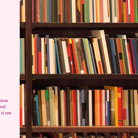
irou
nul
 si am