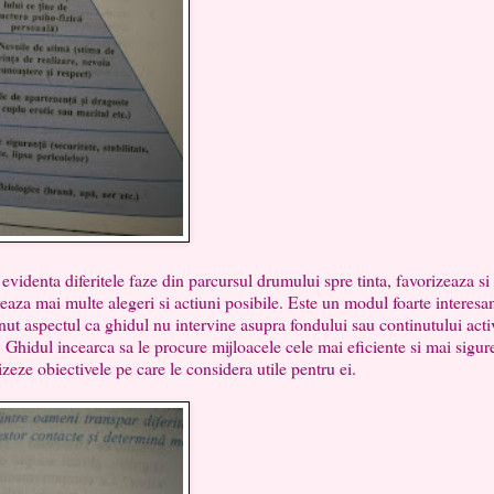
ta diferitele faze din parcursul drumului spre tinta, favorizeaza si
reaza mai multe alegeri si actiuni posibile. Este un modul foarte interesa
nut aspectul ca ghidul nu intervine asupra fondului sau continutului activ
. Ghidul incearca sa le procure mijloacele cele mai eficiente si mai sigur
zeze obiectivele pe care le considera utile pentru ei.