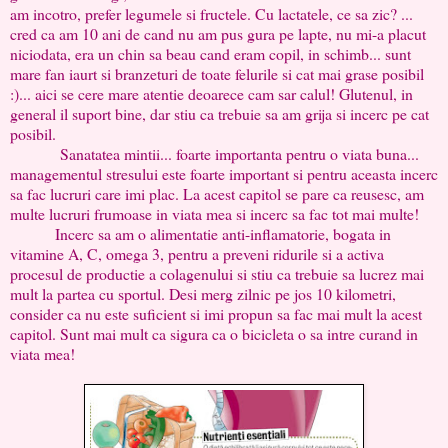
am incotro, prefer legumele si fructele. Cu lactatele, ce sa zic? ...
cred ca am 10 ani de cand nu am pus gura pe lapte, nu mi-a placut
niciodata, era un chin sa beau cand eram copil, in schimb... sunt
mare fan iaurt si branzeturi de toate felurile si cat mai grase posibil
:)... aici se cere mare atentie deoarece cam sar calul! Glutenul, in
general il suport bine, dar stiu ca trebuie sa am grija si incerc pe cat
posibil.
Sanatatea mintii... foarte importanta pentru o viata buna...
managementul stresului este foarte important si pentru aceasta incerc
sa fac lucruri care imi plac. La acest capitol se pare ca reusesc, am
multe lucruri frumoase in viata mea si incerc sa fac tot mai multe!
Incerc sa am o alimentatie anti-inflamatorie, bogata in
vitamine A, C, omega 3, pentru a preveni ridurile si a activa
procesul de productie a colagenului si stiu ca trebuie sa lucrez mai
mult la partea cu sportul. Desi merg zilnic pe jos 10 kilometri,
consider ca nu este suficient si imi propun sa fac mai mult la acest
capitol. Sunt mai mult ca sigura ca o bicicleta o sa intre curand in
viata mea!