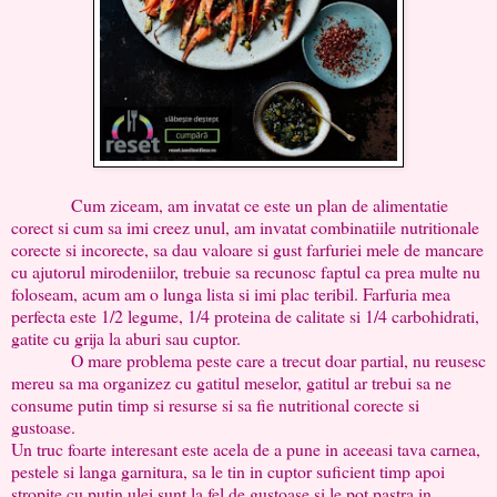
Cum ziceam, am invatat ce este un plan de alimentatie
corect si cum sa imi creez unul, am invatat combinatiile nutritionale
corecte si incorecte, sa dau valoare si gust farfuriei mele de mancare
cu ajutorul mirodeniilor, trebuie sa recunosc faptul ca prea multe nu
foloseam, acum am o lunga lista si imi plac teribil. Farfuria mea
perfecta este 1/2 legume, 1/4 proteina de calitate si 1/4 carbohidrati,
gatite cu grija la aburi sau cuptor.
O mare problema peste care a trecut doar partial, nu reusesc
mereu sa ma organizez cu gatitul meselor, gatitul ar trebui sa ne
consume putin timp si resurse si sa fie nutritional corecte si
gustoase.
Un truc foarte interesant este acela de a pune in aceeasi tava carnea,
pestele si langa garnitura, sa le tin in cuptor suficient timp apoi
stropite cu putin ulei sunt la fel de gustoase si le pot pastra in