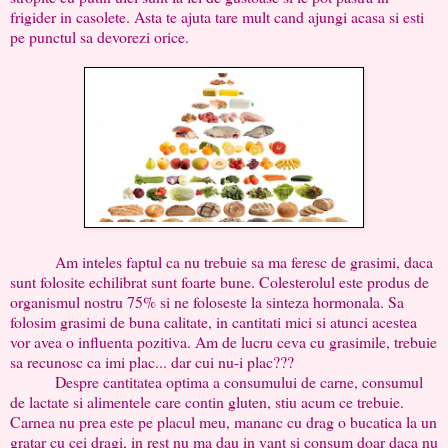
frigider in casolete. Asta te ajuta tare mult cand ajungi acasa si esti
pe punctul sa devorezi orice.
Am inteles faptul ca nu trebuie sa ma feresc de grasimi, daca
sunt folosite echilibrat sunt foarte bune. Colesterolul este produs de
organismul nostru 75% si ne foloseste la sinteza hormonala. Sa
folosim grasimi de buna calitate, in cantitati mici si atunci acestea
vor avea o influenta pozitiva. Am de lucru ceva cu grasimile, trebuie
sa recunosc ca imi plac... dar cui nu-i plac???
Despre cantitatea optima a consumului de carne, consumul
de lactate si alimentele care contin gluten, stiu acum ce trebuie.
Carnea nu prea este pe placul meu, mananc cu drag o bucatica la un
gratar cu cei dragi, in rest nu ma dau in vant si consum doar daca nu