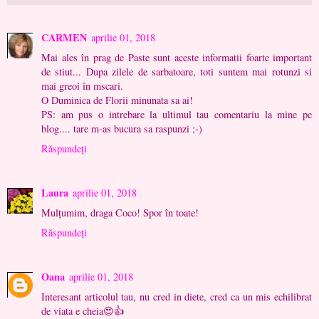
CARMEN
aprilie 01, 2018
Mai ales în prag de Paste sunt aceste informatii foarte important
de stiut... Dupa zilele de sarbatoare, toti suntem mai rotunzi si
mai greoi în mscari.
O Duminica de Florii minunata sa ai!
PS: am pus o intrebare la ultimul tau comentariu la mine pe
blog.... tare m-as bucura sa raspunzi ;-)
Răspundeți
Laura
aprilie 01, 2018
Mulțumim, draga Coco! Spor în toate!
Răspundeți
Oana
aprilie 01, 2018
Interesant articolul tau, nu cred in diete, cred ca un mis echilibrat
de viata e cheia😍👍