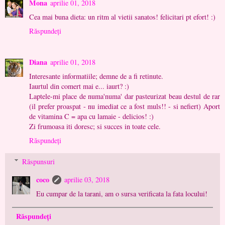
Mona
aprilie 01, 2018
Cea mai buna dieta: un ritm al vietii sanatos! felicitari pt efort! :)
Răspundeți
Diana
aprilie 01, 2018
Interesante informatiile; demne de a fi retinute.
Iaurtul din comert mai e... iaurt? :)
Laptele-mi place de numa'numa' dar pasteurizat beau destul de rar
(il prefer proaspat - nu imediat ce a fost muls!! - si nefiert) Aport
de vitamina C = apa cu lamaie - delicios! :)
Zi frumoasa iti doresc; si succes in toate cele.
Răspundeți
Răspunsuri
coco
aprilie 03, 2018
Eu cumpar de la tarani, am o sursa verificata la fata locului!
Răspundeți