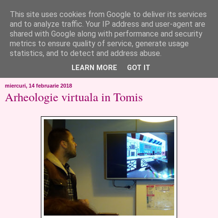
This site uses cookies from Google to deliver its services
like ?...or not!
and to analyze traffic. Your IP address and user-agent are
shared with Google along with performance and security
metrics to ensure quality of service, generate usage
..de toate!!!!!..alandala...cum imi trec prin minte..si cum am
statistics, and to detect and address abuse.
chef..incercate pe pielea mea..
LEARN MORE
GOT IT
miercuri, 14 februarie 2018
Arheologie virtuala in Tomis