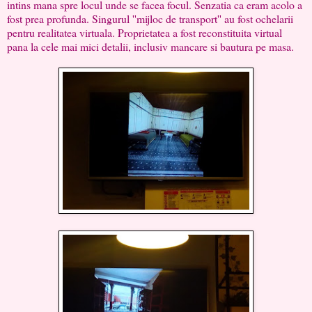
intins mana spre locul unde se facea focul. Senzatia ca eram acolo a
fost prea profunda. Singurul ''mijloc de transport'' au fost ochelarii
pentru realitatea virtuala. Proprietatea a fost reconstituita virtual
pana la cele mai mici detalii, inclusiv mancare si bautura pe masa.