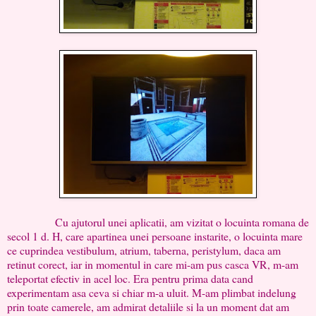
Cu ajutorul unei aplicatii, am vizitat o locuinta romana de
secol 1 d. H, care apartinea unei persoane instarite, o locuinta mare
ce cuprindea vestibulum, atrium, taberna, peristylum, daca am
retinut corect, iar in momentul in care mi-am pus casca VR, m-am
teleportat efectiv in acel loc. Era pentru prima data cand
experimentam asa ceva si chiar m-a uluit. M-am plimbat indelung
prin toate camerele, am admirat detaliile si la un moment dat am