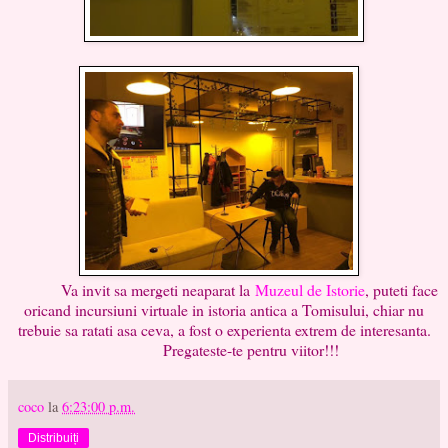
Va invit sa mergeti neaparat la
Muzeul de Istorie
, puteti face
oricand incursiuni virtuale in istoria antica a Tomisului, chiar nu
trebuie sa ratati asa ceva, a fost o experienta extrem de interesanta.
Pregateste-te pentru viitor!!!
coco
la
6:23:00 p.m.
Distribuiți