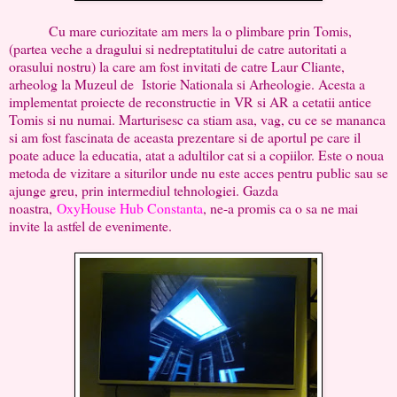
Cu mare curiozitate am mers la o plimbare prin Tomis,
(partea veche a dragului si nedreptatitului de catre autoritati a
orasului nostru) la care am fost invitati de catre Laur Cliante,
arheolog la Muzeul de Istorie Nationala si Arheologie. Acesta a
implementat proiecte de reconstructie in VR si AR a cetatii antice
Tomis si nu numai. Marturisesc ca stiam asa, vag, cu ce se mananca
si am fost fascinata de aceasta prezentare si de aportul pe care il
poate aduce la educatia, atat a adultilor cat si a copiilor. Este o noua
metoda de vizitare a siturilor unde nu este acces pentru public sau se
ajunge greu, prin intermediul tehnologiei. Gazda
noastra,
OxyHouse Hub Constanta
, ne-a promis ca o sa ne mai
invite la astfel de evenimente.