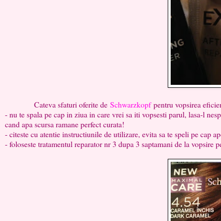
Cateva sfaturi oferite de
Schwarzkopf
pentru vopsirea eficien
- nu te spala pe cap in ziua in care vrei sa iti vopsesti parul, lasa-l ne
cand apa scursa ramane perfect curata!
- citeste cu atentie instructiunile de utilizare, evita sa te speli pe cap ap
- foloseste tratamentul reparator nr 3 dupa 3 saptamani de la vopsire p