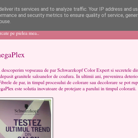
eliver its services and to analyze traffic. Your IP address and u
ormance and security metrics to ensure quality of service, gene
buse.
ercate pe pielea mea..
megaPlex
 sa descoperim vopseaua de par Schwarzkopf Color Expert si secretele din
pasit granitele saloanelor de coafura. In ultimii ani, prevenirea deterior
ibrele de par, in timpul procesului de colorare sau decolorare se pot rup
gaPlex este solutia inovatoare de protejare a parului in timpul colorarii.