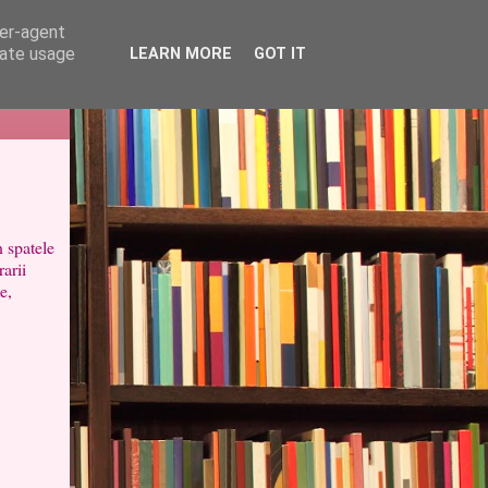
ser-agent
rate usage
LEARN MORE
GOT IT
 spatele
arii
e,