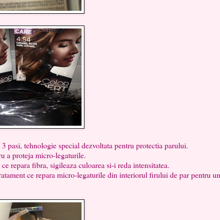
asi, tehnologie special dezvoltata pentru protectia parului.
 a proteja micro-legaturile.
 repara fibra, sigileaza culoarea si-i reda intensitatea.
tament ce repara micro-legaturile din interiorul firului de par pentru u