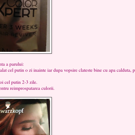
ta a parului:
spalat cel putin o zi inainte iar dupa vopsire clateste bine cu apa calduta, 
oi cel putin 2-3 zile.
entru reimprospatarea culorii.