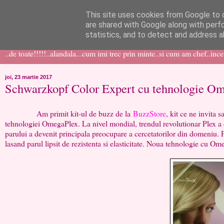
This site uses cookies from Google to d
like ?...or not!
are shared with Google along with perf
statistics, and to detect and address a
..de toate!!!!!..alandala...cum imi trec prin minte..si cum am chef..inc
joi, 23 martie 2017
Schwarzkopf Color Expert cu tehnologie O
Am primit kit-ul de buzz de la
BuzzStore
, kit ce ne invita
tehnologiei OmegaPlex. La nivel mondial, trendul revolutionar Plex a de
parului a devenit principala preocupare a cercetatorilor din domeniu. F
lasand parul lipsit de rezistenta si elasticitate. Noua tehnologie cu Ome