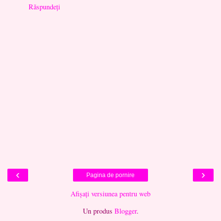
Răspundeți
‹
›
Pagina de pornire
Afișați versiunea pentru web
Un produs
Blogger
.