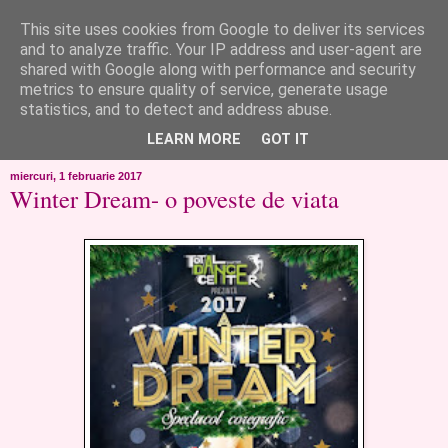
This site uses cookies from Google to deliver its services
like ?...or not!
and to analyze traffic. Your IP address and user-agent are
shared with Google along with performance and security
metrics to ensure quality of service, generate usage
..de toate!!!!!..alandala...cum imi trec prin minte..si cum am
statistics, and to detect and address abuse.
chef..incercate pe pielea mea..
LEARN MORE
GOT IT
miercuri, 1 februarie 2017
Winter Dream- o poveste de viata