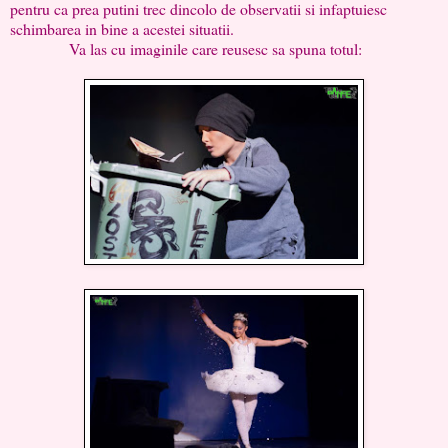
pentru ca prea putini trec dincolo de observatii si infaptuiesc
schimbarea in bine a acestei situatii.
Va las cu imaginile care reusesc sa spuna totul: