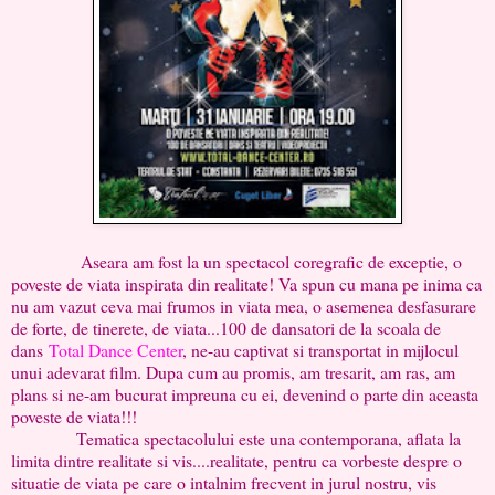
Aseara am fost la un spectacol coregrafic de exceptie, o
poveste de viata inspirata din realitate! Va spun cu mana pe inima ca
nu am vazut ceva mai frumos in viata mea, o asemenea desfasurare
de forte, de tinerete, de viata...100 de dansatori de la scoala de
dans
Total Dance Center
, ne-au captivat si transportat in mijlocul
unui adevarat film. Dupa cum au promis, am tresarit, am ras, am
plans si ne-am bucurat impreuna cu ei, devenind o parte din aceasta
poveste de viata!!!
Tematica spectacolului este una contemporana, aflata la
limita dintre realitate si vis....realitate, pentru ca vorbeste despre o
situatie de viata pe care o intalnim frecvent in jurul nostru, vis