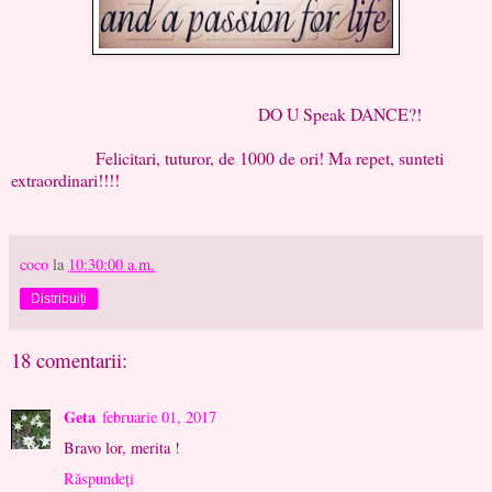
DO U Speak DANCE?!
Felicitari, tuturor, de 1000 de ori! Ma repet, sunteti
extraordinari!!!!
coco
la
10:30:00 a.m.
Distribuiți
18 comentarii:
Geta
februarie 01, 2017
Bravo lor, merita !
Răspundeți