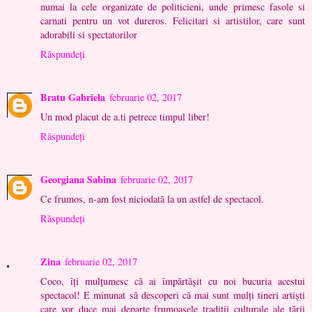
numai la cele organizate de politicieni, unde primesc fasole si
carnati pentru un vot dureros. Felicitari si artistilor, care sunt
adorabili si spectatorilor
Răspundeți
Bratu Gabriela
februarie 02, 2017
Un mod placut de a.ti petrece timpul liber!
Răspundeți
Georgiana Sabina
februarie 02, 2017
Ce frumos, n-am fost niciodată la un astfel de spectacol.
Răspundeți
Zina
februarie 02, 2017
Coco, îți mulțumesc că ai împărtășit cu noi bucuria acestui
spectacol! E minunat să descoperi că mai sunt mulți tineri artiști
care vor duce mai departe frumoasele tradiții culturale ale țării