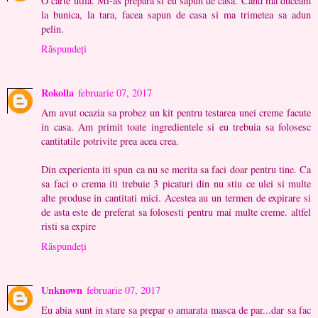
O carte utila. Mi-as prepara si eu sapun de casa. Cand ma duceam
la bunica, la tara, facea sapun de casa si ma trimetea sa adun
pelin.
Răspundeți
Rokolla
februarie 07, 2017
Am avut ocazia sa probez un kit pentru testarea unei creme facute
in casa. Am primit toate ingredientele si eu trebuia sa folosesc
cantitatile potrivite prea acea crea.
Din experienta iti spun ca nu se merita sa faci doar pentru tine. Ca
sa faci o crema iti trebuie 3 picaturi din nu stiu ce ulei si multe
alte produse in cantitati mici. Acestea au un termen de expirare si
de asta este de preferat sa folosesti pentru mai multe creme. altfel
risti sa expire
Răspundeți
Unknown
februarie 07, 2017
Eu abia sunt in stare sa prepar o amarata masca de par...dar sa fac