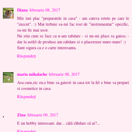
Diana
februarie 08, 2017
Mie imi plac "preparatele in casa" - am cateva retete pe care le
"execut". :) Mai trebuie sa-mi fac rost de "instrumentar" specific,
sa-mi fie mai usor.
Nu stiu cum se face ca n-am rabdare - si nu-mi place sa gatesc -
dar la astfel de produse am rabdare si o placereeee mare-mare! :)
Sunt sigura ca e o carte interesanta.
Răspundeți
maria mihalache
februarie 08, 2017
Asa cum,zic eu,e bine sa gatesti in casa tot la fel e bine sa prepari
si cosmetice in casa.
Răspundeți
Zina
februarie 09, 2017
E un hobby interesant, dar... câtă răbdare să ai?...
Răspundeți