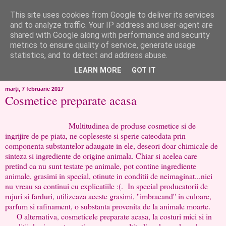
This site uses cookies from Google to deliver its services
like ?...or not!
and to analyze traffic. Your IP address and user-agent are
shared with Google along with performance and security
metrics to ensure quality of service, generate usage
..de toate!!!!!..alandala...cum imi trec prin minte..si cum am
statistics, and to detect and address abuse.
chef..incercate pe pielea mea..
LEARN MORE
GOT IT
marți, 7 februarie 2017
Cosmetice preparate acasa
Multitudinea de produse cosmetice si de
ingrijire de pe piata, ne copleseste si sperie cateodata prin
componenta substantelor adaugate in ele, deseori doar chimicale de
sinteza si ingrediente de origine animala. Chiar si acelea care
pretind ca nu sunt testate pe animale, pot contine ingrediente
animale, grasimi in special, otinute in conditii de neimaginat...nici
nu vreau sa continui cu explicatiile :(. In special producatorii de
rujuri si farduri, utilizeaza aceste grasimi, ''imbracand'' in culoare,
parfum si rafinament, o substanta provenita de la animale moarte.
O alternativa, cosmeticele preparate acasa, la costuri mici si in