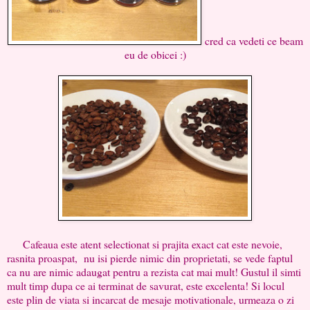
cred ca vedeti ce beam
eu de obicei :)
Cafeaua este atent selectionat si prajita exact cat este nevoie,
rasnita proaspat, nu isi pierde nimic din proprietati, se vede faptul
ca nu are nimic adaugat pentru a rezista cat mai mult! Gustul il simti
mult timp dupa ce ai terminat de savurat, este excelenta! Si locul
este plin de viata si incarcat de mesaje motivationale, urmeaza o zi