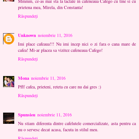
Mmmm, ce-as mai sta la taclale in cafeneaua Cafego cu tine si cu
prietena mea, Mirela, din Constanta!
Răspundeți
Unknown
noiembrie 11, 2016
Imi place cafeaua!!! Nu imi incep nici o zi fara o cana mare de
cafea! Mi-ar placea sa vizitez cafeneaua Cafego!
Răspundeți
Mona
noiembrie 11, 2016
Pfff cafea, prieteni, reteta cu care nu dai gres :)
Răspundeți
Spunsieu
noiembrie 11, 2016
Nu stiam diferenta dintre cafelutele comercializate, asta pentru ca
nu o servesc decat acasa, facuta in stilul meu.
Răspundeți