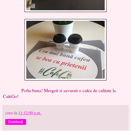
Pofta buna! Mergeti si savurati o cafea de calitate la
CafeGo!
coco
la
11:12:00 a.m.
Distribuiți