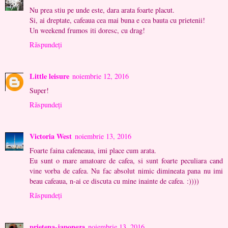
Nu prea stiu pe unde este, dara arata foarte placut.
Si, ai dreptate, cafeaua cea mai buna e cea bauta cu prietenii!
Un weekend frumos iti doresc, cu drag!
Răspundeți
Little leisure
noiembrie 12, 2016
Super!
Răspundeți
Victoria West
noiembrie 13, 2016
Foarte faina cafeneaua, imi place cum arata.
Eu sunt o mare amatoare de cafea, si sunt foarte peculiara cand
vine vorba de cafea. Nu fac absolut nimic dimineata pana nu imi
beau cafeaua, n-ai ce discuta cu mine inainte de cafea. :))))
Răspundeți
prietena-japoneza
noiembrie 13, 2016