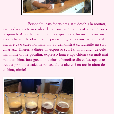
Personalul este foarte dragut si deschis la noutati,
asa ca daca aveti vreo idee de o noua bautura cu cafea, puteti sa o
propuneti. Am aflat foarte multe despre cafea, lucruri de care nu
aveam habar. De obicei cer expresso lung, credeam eu ca nu este
asa tare ca o cafea normala, mi-au demonstrat ca lucrurile nu stau
chiar asa. Diferenta dintre un expresso scurt si unul lung...de cele
mai multe ori ne pacalim, expresso lung e apa chioara cu mult mai
multa cofeina, fara gustul si uleiurile benefice din cafea, apa este
trecuta prin toata cafeaua ramasa de la altele si nu are in afara de
cofeina, nimic!