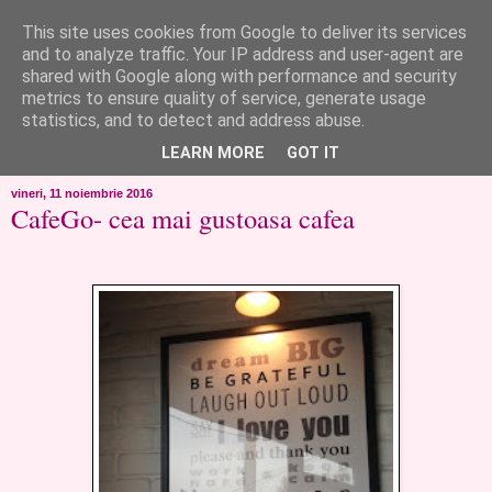
This site uses cookies from Google to deliver its services
like ?...or not!
and to analyze traffic. Your IP address and user-agent are
shared with Google along with performance and security
metrics to ensure quality of service, generate usage
..de toate!!!!!..alandala...cum imi trec prin minte..si cum am
statistics, and to detect and address abuse.
chef..incercate pe pielea mea..
LEARN MORE
GOT IT
vineri, 11 noiembrie 2016
CafeGo- cea mai gustoasa cafea