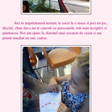
Aici te imprietenesti instant, te asezi la o masa si joci un joc,
discuti, chiar daca nu te cunosti cu persoanele, toti sunt receptivi si
prietenosi. Noi am ajuns la sfarsitul unei sezatori de cusut si am
primit imediat un mic cadou.