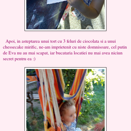
Apoi, in asteptarea unui tort cu 3 feluri de ciocolata si a unui
chessecake mirific, ne-am imprietenit cu niste domnisoare, cel putin
de Eva nu au mai scapat, iar bucataria locatiei nu mai avea niciun
secret pentru ea :)