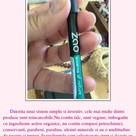
Datorita unui sistem simplu si inventiv, cele mai multe dintre
produse sunt reincarcabile.Nu contin talc, sunt vegane, imbogatite
cu ingrediente active organice, nu contin compusi petrochimici,
conservanti, parabeni, parafina, uleiuri minerale si au o multitudine
de nuante si texturi. Ingredientele sunt selectionate atent si dozate cu