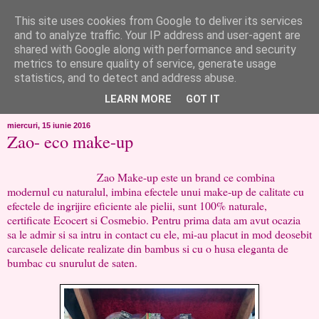
This site uses cookies from Google to deliver its services
like ?...or not!
and to analyze traffic. Your IP address and user-agent are
shared with Google along with performance and security
metrics to ensure quality of service, generate usage
..de toate!!!!!..alandala...cum imi trec prin minte..si cum am
statistics, and to detect and address abuse.
chef..incercate pe pielea mea..
LEARN MORE
GOT IT
miercuri, 15 iunie 2016
Zao- eco make-up
Zao Make-up este un brand ce combina
modernul cu naturalul, imbina efectele unui make-up de calitate cu
efectele de ingrijire eficiente ale pielii, sunt 100% naturale,
certificate Ecocert si Cosmebio. Pentru prima data am avut ocazia
sa le admir si sa intru in contact cu ele, mi-au placut in mod deosebit
carcasele delicate realizate din bambus si cu o husa eleganta de
bumbac cu snurulut de saten.