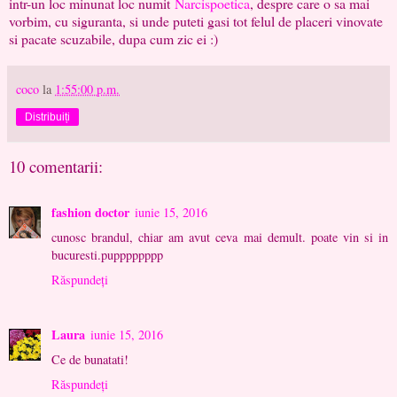
intr-un loc minunat loc numit
Narcispoetica
, despre care o sa mai
vorbim, cu siguranta, si unde puteti gasi tot felul de placeri vinovate
si pacate scuzabile, dupa cum zic ei :)
coco
la
1:55:00 p.m.
Distribuiți
10 comentarii:
fashion doctor
iunie 15, 2016
cunosc brandul, chiar am avut ceva mai demult. poate vin si in
bucuresti.pupppppppp
Răspundeți
Laura
iunie 15, 2016
Ce de bunatati!
Răspundeți