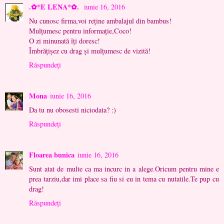
.✿*E LENA*✿.
iunie 16, 2016
Nu cunosc firma,voi reține ambalajul din bambus!
Mulțumesc pentru informație,Coco!
O zi minunată îți doresc!
Îmbrățișez cu drag și mulțumesc de vizită!
Răspundeți
Mona
iunie 16, 2016
Da tu nu obosesti niciodata? :)
Răspundeți
Floarea bunica
iunie 16, 2016
Sunt atat de multe ca ma incurc in a alege.Oricum pentru mine e
prea tarziu,dar imi place sa fiu si eu in tema cu nutatile.Te pup cu
drag!
Răspundeți