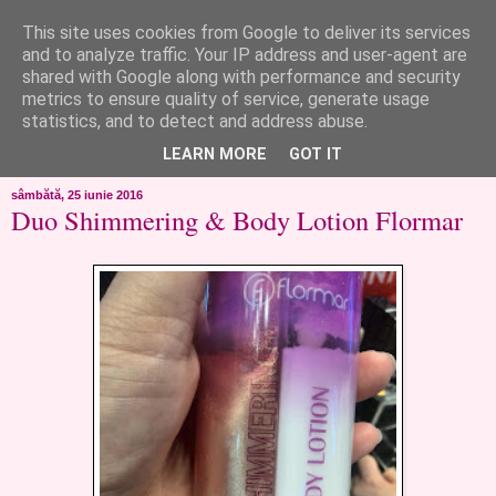
This site uses cookies from Google to deliver its services
like ?...or not!
and to analyze traffic. Your IP address and user-agent are
shared with Google along with performance and security
metrics to ensure quality of service, generate usage
..de toate!!!!!..alandala...cum imi trec prin minte..si cum am
statistics, and to detect and address abuse.
chef..incercate pe pielea mea..
LEARN MORE
GOT IT
sâmbătă, 25 iunie 2016
Duo Shimmering & Body Lotion Flormar