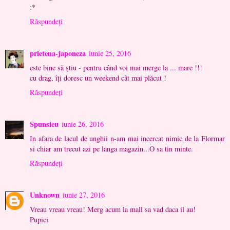
:*
Răspundeți
prietena-japoneza
iunie 25, 2016
este bine să ştiu - pentru când voi mai merge la ... mare !!!
cu drag, îţi doresc un weekend cât mai plăcut !
Răspundeți
Spunsieu
iunie 26, 2016
In afara de lacul de unghii n-am mai incercat nimic de la Flormar
si chiar am trecut azi pe langa magazin...O sa tin minte.
Răspundeți
Unknown
iunie 27, 2016
Vreau vreau vreau! Merg acum la mall sa vad daca il au!
Pupici