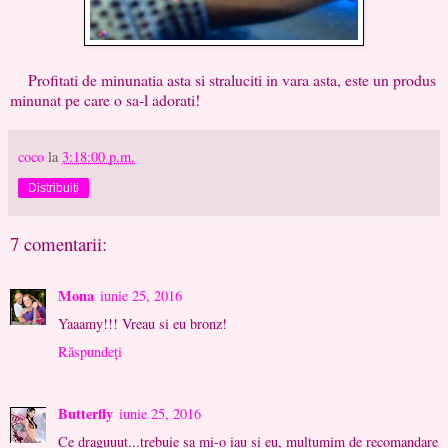
Profitati de minunatia asta si straluciti in vara asta, este un produs
minunat pe care o sa-l adorati!
coco
la
3:18:00 p.m.
Distribuiți
7 comentarii:
Mona
iunie 25, 2016
Yaaamy!!! Vreau si eu bronz!
Răspundeți
Butterfly
iunie 25, 2016
Ce draguuut...trebuie sa mi-o iau si eu, multumim de recomandare