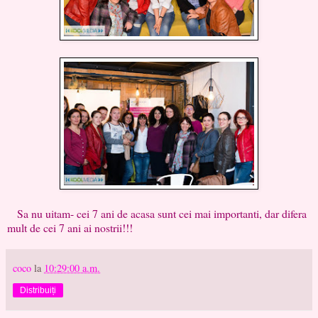
Sa nu uitam- cei 7 ani de acasa sunt cei mai importanti, dar difera
mult de cei 7 ani ai nostrii!!!
coco
la
10:29:00 a.m.
Distribuiți