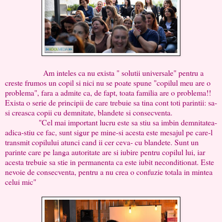
Am inteles ca nu exista " solutii universale" pentru a
creste frumos un copil si nici nu se poate spune "copilul meu are o
problema", fara a admite ca, de fapt, toata familia are o problema!!
Exista o serie de principii de care trebuie sa tina cont toti parintii: sa-
si creasca copii cu demnitate, blandete si consecventa.
"Cel mai important lucru este sa stiu sa imbin demnitatea-
adica-stiu ce fac, sunt sigur pe mine-si acesta este mesajul pe care-l
transmit copilului atunci cand ii cer ceva- cu blandete. Sunt un
parinte care pe langa autoritate are si iubire pentru copilul lui, iar
acesta trebuie sa stie in permanenta ca este iubit neconditionat. Este
nevoie de consecventa, pentru a nu crea o confuzie totala in mintea
celui mic"