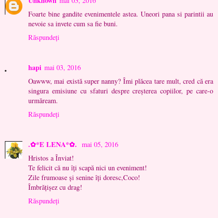
Unknown
mai 03, 2016
Foarte bine gandite evenimentele astea. Uneori pana si parintii au
nevoie sa invete cum sa fie buni.
Răspundeți
hapi
mai 03, 2016
Oawww, mai există super nanny? Îmi plăcea tare mult, cred că era
singura emisiune cu sfaturi despre creșterea copiilor, pe care-o
urmăream.
Răspundeți
.✿*E LENA*✿.
mai 05, 2016
Hristos a Înviat!
Te felicit că nu îți scapă nici un eveniment!
Zile frumoase și senine îți doresc,Coco!
Îmbrățișez cu drag!
Răspundeți