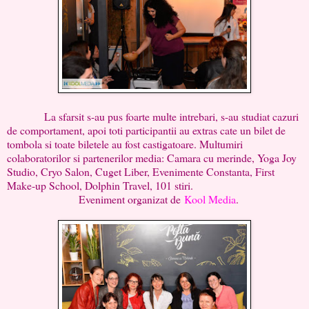
La sfarsit s-au pus foarte multe intrebari, s-au studiat cazuri
de comportament, apoi toti participantii au extras cate un bilet de
tombola si toate biletele au fost castigatoare. Multumiri
colaboratorilor si partenerilor media: Camara cu merinde, Yoga Joy
Studio, Cryo Salon, Cuget Liber, Evenimente Constanta, First
Make-up School, Dolphin Travel, 101 stiri.
Eveniment organizat de
Kool Media
.