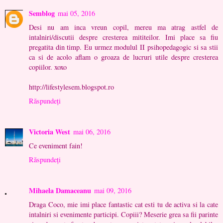
Semblog
mai 05, 2016
Desi nu am inca vreun copil, mereu ma atrag astfel de
intalniri/discutii despre cresterea mititeilor. Imi place sa fiu
pregatita din timp. Eu urmez modulul II psihopedagogic si sa stii
ca si de acolo aflam o groaza de lucruri utile despre cresterea
copiilor. xoxo
http://lifestylesem.blogspot.ro
Răspundeți
Victoria West
mai 06, 2016
Ce eveniment fain!
Răspundeți
Mihaela Damaceanu
mai 09, 2016
Draga Coco, mie imi place fantastic cat esti tu de activa si la cate
intalniri si evenimente participi. Copiii? Meserie grea sa fii parinte