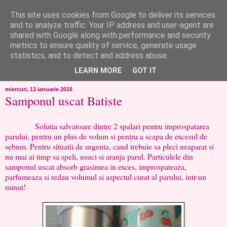
This site uses cookies from Google to deliver its services
like ?...or not!
and to analyze traffic. Your IP address and user-agent are
shared with Google along with performance and security
metrics to ensure quality of service, generate usage
..de toate!!!!!..alandala...cum imi trec prin minte..si cum am
statistics, and to detect and address abuse.
chef..incercate pe pielea mea..
LEARN MORE
GOT IT
miercuri, 13 ianuarie 2016
Samponul uscat Batiste
Solutia salvatoare dintre 2 spalari pentru improspatarea
parului, pentru un plus de volum si pentru a scapa de excesul de
sebum. Pentru situatii de urgenta, cand trebuie sa pleci neaparat si
nu mai ai timp sa speli, usuci si aranja parul. Particulele din
samponul uscat absorb grasimea in exces, improspateaza,
parfumeaza si redau volumul si aspectul curat al parului, intr-un
minut!