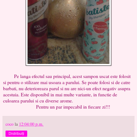
Pe langa efectul sau principal, acest sampon uscat este folosit
si pentru o stilizare mai usoara a parului. Se poate folosi si de catre
barbati, nu deterioreaza parul si nu are nici-un efect negativ asupra
acestuia. Este disponibil in mai multe variante, in functie de
culoarea parului si cu diverse arome.
Pentru un par impecabil in fiecare zi!!!
coco
la
12:04:00 p.m.
Distribuiți