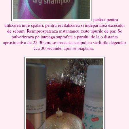
perfect pentru
utilizarea intre spalari, pentru revitalizarea si indepartarea excesului
de sebum. Reimprospateaza instantaneu toate tipurile de par. Se
pulverizeaza pe intreaga suprafata a parului de la o distanta
aproximativa de 25-30 cm, se maseaza scalpul cu varfurile degetelor
cca 30 secunde, apoi se piaptana.