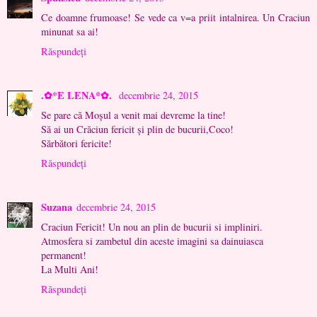
Ce doamne frumoase! Se vede ca v=a priit intalnirea. Un Craciun
minunat sa ai!
Răspundeți
.✿*E LENA*✿.
decembrie 24, 2015
Se pare că Moșul a venit mai devreme la tine!
Să ai un Crăciun fericit și plin de bucurii,Coco!
Sărbători fericite!
Răspundeți
Suzana
decembrie 24, 2015
Craciun Fericit! Un nou an plin de bucurii si impliniri.
Atmosfera si zambetul din aceste imagini sa dainuiasca
permanent!
La Multi Ani!
Răspundeți