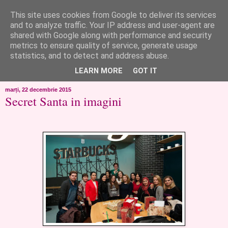
This site uses cookies from Google to deliver its services
like ?...or not!
and to analyze traffic. Your IP address and user-agent are
shared with Google along with performance and security
metrics to ensure quality of service, generate usage
..de toate!!!!!..alandala...cum imi trec prin minte..si cum am
statistics, and to detect and address abuse.
chef..incercate pe pielea mea..
LEARN MORE
GOT IT
marți, 22 decembrie 2015
Secret Santa in imagini