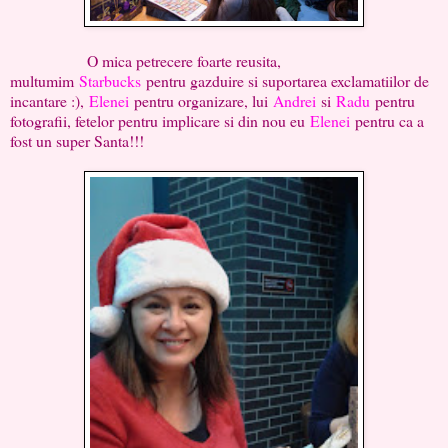
O mica petrecere foarte reusita,
multumim
Starbucks
pentru gazduire si suportarea exclamatiilor de
incantare :),
Elenei
pentru organizare, lui
Andrei
si
Radu
pentru
fotografii, fetelor pentru implicare si din nou eu
Elenei
pentru ca a
fost un super Santa!!!