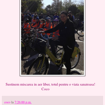
Sustinem miscarea in aer liber, totul pentru o viata sanatoasa!
Coco
coco
la
7:26:00 p.m.