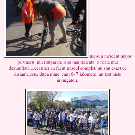
nici-un incident major
pe traseu, mici suparari, o sa mai ridicata, o roata mai
dezumflata....cei mici au facut traseul complet, nu stiu exact ce
distanta este, dupa mine, cam 6- 7 kilometri, au fost niste
invingatori.