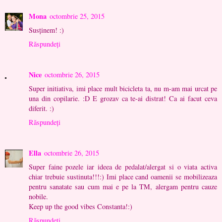
Mona
octombrie 25, 2015
Susținem! :)
Răspundeți
Nice
octombrie 26, 2015
Super initiativa, imi place mult bicicleta ta, nu m-am mai urcat pe
una din copilarie. :D E grozav ca te-ai distrat! Ca ai facut ceva
diferit. :)
Răspundeți
Ella
octombrie 26, 2015
Super faine pozele iar ideea de pedalat/alergat si o viata activa
chiar trebuie sustinuta!!!:) Imi place cand oamenii se mobilizeaza
pentru sanatate sau cum mai e pe la TM, alergam pentru cauze
nobile.
Keep up the good vibes Constanta!:)
Răspundeți