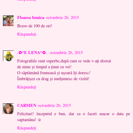
Floarea bunica
octombrie 26, 2015
Bravo de 100 de ori!
Răspundeți
.✿*E LENA*✿.
octombrie 26, 2015
Fotografiile sunt superbe,după cum se vede v-ați distrat
de mine și timpul a ținut cu voi!
O săptămână frumoasă și ușoară îți doresc!
Îmbrățișez cu drag și mulțumesc de vizită!
Răspundeți
CARMEN
octombrie 26, 2015
Felicitari! începutul e bun, dar sa o faceti macar o data pe
saptamâna! ☺
Răspundeți