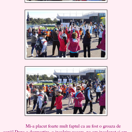
Mi-a placut foarte mult faptul ca au fost o groaza de
copii! Dupa o dezmortire, o incalzire usoara, ne-am incolonat si am