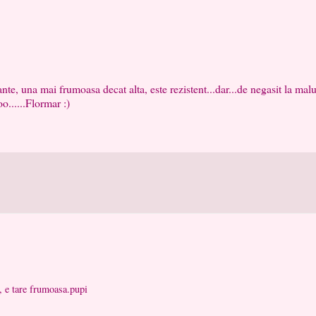
nte, una mai frumoasa decat alta, este rezistent...dar...de negasit la mal
o......Flormar :)
u, e tare frumoasa.pupi