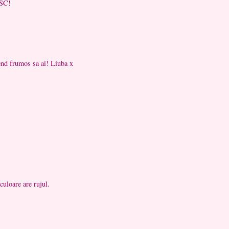
ESC!
end frumos sa ai! Liuba x
culoare are rujul.