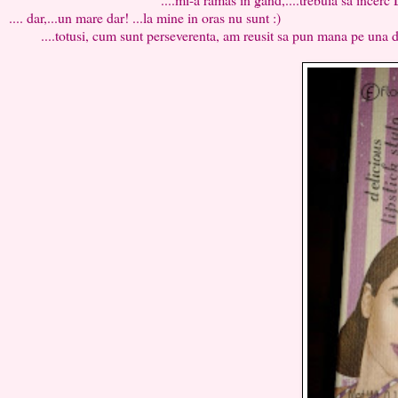
.... dar,...un mare dar! ...la mine in oras nu sunt :)
....totusi, cum sunt perseverenta, am reusit sa pun mana pe una din 