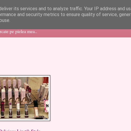
eliver its services and to analyze traffic. Your IP address and u
ormance and security metrics to ensure quality of service, gene
buse.
ercate pe pielea mea..
ous Lipstik Stylo