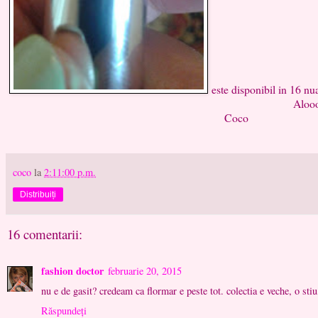
este disponibil in 16 nua
Alooo
Coco
coco
la
2:11:00 p.m.
Distribuiți
16 comentarii:
fashion doctor
februarie 20, 2015
nu e de gasit? credeam ca flormar e peste tot. colectia e veche, o sti
Răspundeți