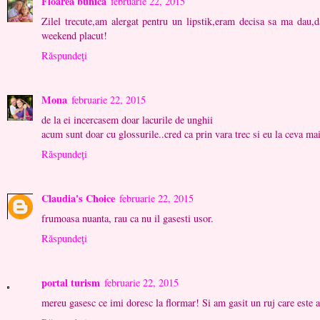
Floarea bunica
februarie 22, 2015
Zilel trecute,am alergat pentru un lipstik,eram decisa sa ma dau,d
weekend placut!
Răspundeți
Mona
februarie 22, 2015
de la ei incercasem doar lacurile de unghii
acum sunt doar cu glossurile..cred ca prin vara trec si eu la ceva mai
Răspundeți
Claudia's Choice
februarie 22, 2015
frumoasa nuanta, rau ca nu il gasesti usor.
Răspundeți
portal turism
februarie 22, 2015
mereu gasesc ce imi doresc la flormar! Si am gasit un ruj care este at