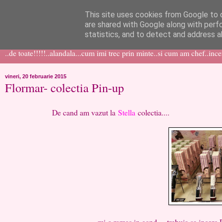
This site uses cookies from Google to d
like ?...or not!
are shared with Google along with perf
statistics, and to detect and address a
..de toate!!!!!..alandala...cum imi trec prin minte..si cum am chef..inc
vineri, 20 februarie 2015
Flormar- colectia Pin-up
De cand am vazut la
Stella
colectia....
....mi-a ramas in gand,....trebuia sa incerc Delici