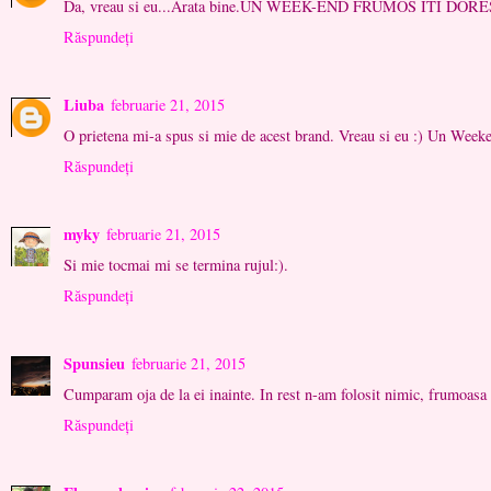
Da, vreau si eu...Arata bine.UN WEEK-END FRUMOS ITI DOR
Răspundeți
Liuba
februarie 21, 2015
O prietena mi-a spus si mie de acest brand. Vreau si eu :) Un Week
Răspundeți
myky
februarie 21, 2015
Si mie tocmai mi se termina rujul:).
Răspundeți
Spunsieu
februarie 21, 2015
Cumparam oja de la ei inainte. In rest n-am folosit nimic, frumoasa 
Răspundeți