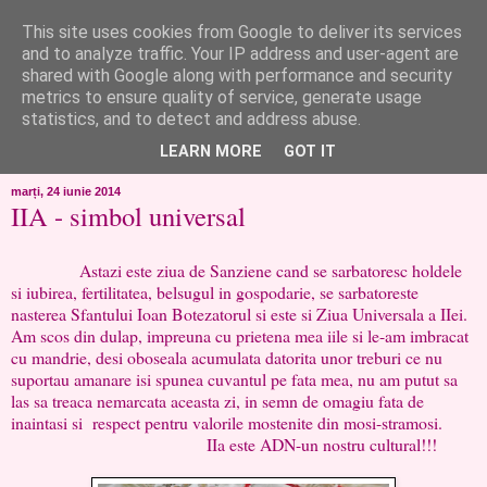
This site uses cookies from Google to deliver its services
like ?...or not!
and to analyze traffic. Your IP address and user-agent are
shared with Google along with performance and security
metrics to ensure quality of service, generate usage
..de toate!!!!!..alandala...cum imi trec prin minte..si cum am
statistics, and to detect and address abuse.
chef..incercate pe pielea mea..
LEARN MORE
GOT IT
marți, 24 iunie 2014
IIA - simbol universal
Astazi este ziua de Sanziene cand se sarbatoresc holdele
si iubirea, fertilitatea, belsugul in gospodarie, se sarbatoreste
nasterea Sfantului Ioan Botezatorul si este si Ziua Universala a IIei.
Am scos din dulap, impreuna cu prietena mea iile si le-am imbracat
cu mandrie, desi oboseala acumulata datorita unor treburi ce nu
suportau amanare isi spunea cuvantul pe fata mea, nu am putut sa
las sa treaca nemarcata aceasta zi, in semn de omagiu fata de
inaintasi si respect pentru valorile mostenite din mosi-stramosi.
IIa este ADN-un nostru cultural!!!