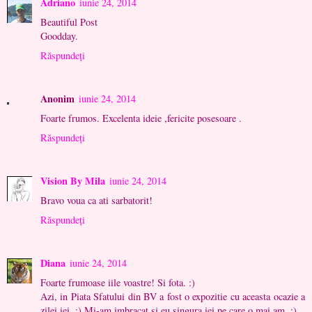
Adriano
iunie 24, 2014
Beautiful Post
Goodday.
Răspundeți
Anonim
iunie 24, 2014
Foarte frumos. Excelenta ideie ,fericite posesoare .
Răspundeți
Vision By Mila
iunie 24, 2014
Bravo voua ca ati sarbatorit!
Răspundeți
Diana
iunie 24, 2014
Foarte frumoase iile voastre! Si fota. :)
Azi, in Piata Sfatului din BV a fost o expozitie cu aceasta ocazie a
zilei iei. :) Mi-am imbracat si eu singura iei pe care o mai am. :)