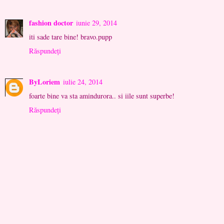
fashion doctor
iunie 29, 2014
iti sade tare bine! bravo.pupp
Răspundeți
ByLoriem
iulie 24, 2014
foarte bine va sta amindurora.. si iile sunt superbe!
Răspundeți