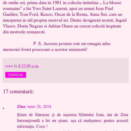
de multe ori, prima data in 1981 in colectia intitulata ,, La blouse
roumaine'' a lui Yves Saint Laurent, apoi au urmat Jean Paul
Gaultier, Tom Ford, Kenzo, Oscar de la Renta, Anna Sui, care au
interpretat in stil propriu motivul iei. Dintre designerii nostrii, Ingrid
Vlasov, Dorin Negrau si Adrian Oianu au creeat colectii inspirate
din motivele romanesti.
P .S. Aceasta postare este un omagiu adus
memoriei fostei posesoare a acestor minunatii!
coco
la
8:33:00 a.m.
Distribuiți
17 comentarii:
Zina
iunie 24, 2014
Știam de Sânziene și de nașterea Sfântului Ioan, dar de Ziua
Internațională a Iei nu știam, așa că mulțumesc pentru această
informație, Coco !