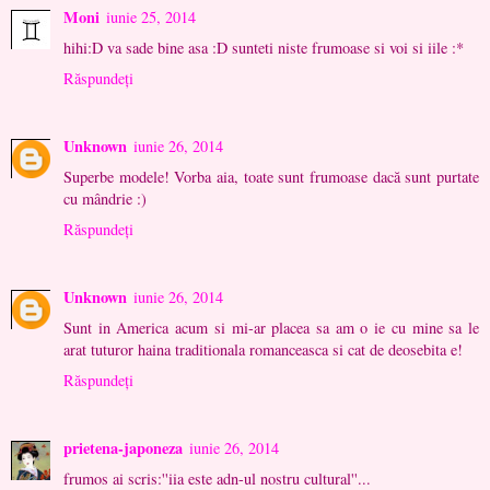
Moni
iunie 25, 2014
hihi:D va sade bine asa :D sunteti niste frumoase si voi si iile :*
Răspundeți
Unknown
iunie 26, 2014
Superbe modele! Vorba aia, toate sunt frumoase dacă sunt purtate
cu mândrie :)
Răspundeți
Unknown
iunie 26, 2014
Sunt in America acum si mi-ar placea sa am o ie cu mine sa le
arat tuturor haina traditionala romanceasca si cat de deosebita e!
Răspundeți
prietena-japoneza
iunie 26, 2014
frumos ai scris:''iia este adn-ul nostru cultural''...