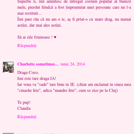
Superbe ii, îmi amintesc de întregul costum popular al bunicii
mele, pierdut fiindcă a fost împrumutat unei persoane care nu l-a
mai restituit...
Îmi pare rău că nu am o ie, aș fi prtat-o cu mare drag, nu numai
astăzi, dar mai ales astăzi.
Să ai zile frumoase ! ♥
Răspundeți
Charlotte sometimes...
iunie 24, 2014
Draga Coco,
Imi este tare draga IA!
Iar voua va "sade" tare bine in IE. (chiar am exclamat in sinea mea
"cinashe fete", adica "mandre fete", cum se zice pe la Cluj)
Te pup!
Claudia
Răspundeți