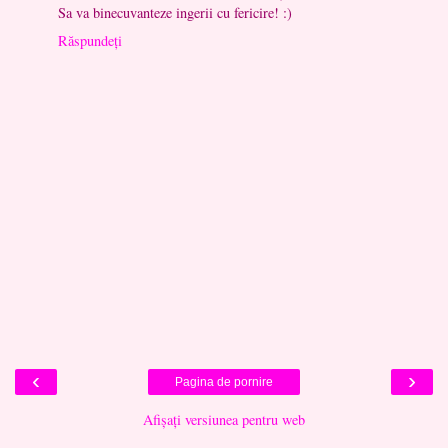
Sa va binecuvanteze ingerii cu fericire! :)
Răspundeți
‹
›
Pagina de pornire
Afișați versiunea pentru web