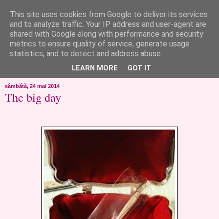
This site uses cookies from Google to deliver its services
like ?...or not!
and to analyze traffic. Your IP address and user-agent are
shared with Google along with performance and security
metrics to ensure quality of service, generate usage
..de toate!!!!!..alandala...cum imi trec prin minte..si cum am
statistics, and to detect and address abuse.
chef..incercate pe pielea mea..
LEARN MORE
GOT IT
sâmbătă, 24 mai 2014
The big day