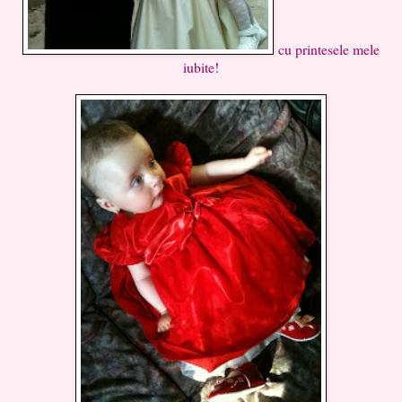
cu printesele mele
iubite!