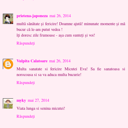
prietena-japoneza
mai 26, 2014
multă sănătate şi fericire! Doamne ajută! minunate momente şi mă
bucur că le-am putut vedea !
îţi doresc zile frumoase - aşa cum sunteţi şi voi!
Răspundeți
Vulpita Calatoare
mai 26, 2014
Multa sanatate si fericire Micutei Eva! Sa fie sanatoasa si
norocoasa si sa va aduca multa bucurie!
Răspundeți
myky
mai 27, 2014
Viata lunga si senina micutei!
Răspundeți