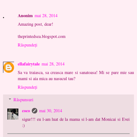
Anonim
mai 28, 2014
Amazing post, dear!
theprintedsea.blogspot.com
Răspundeți
ellafairytale
mai 28, 2014
Sa va traiasca, sa creasca mare si sanatoasa! Mi se pare mie sau
mami si aia mica au nasucul tau?
Răspundeți
Răspunsuri
coco
mai 30, 2014
sigur!!! eu l-am luat de la mama si l-am dat Monicai si Evei
:)