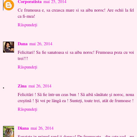
Corporatista
mai 25, 2014
Ce frumoasa e, sa creasca mare si sa aiba noroc! Are ochii la fel
ca fi-mea!
Răspundeți
Dana
mai 26, 2014
Felicitari! Sa fie sanatoasa si sa aiba noroc! Frumoasa poza cu voi
trei!!!
Răspundeți
Zina
mai 26, 2014
Felicitări ! Să fie într-un ceas bun ! Să aibă sănătate și noroc, noua
creștină ! Și voi pe lângă ea ! Sunteți, toate trei, atât de frumoase !
Răspundeți
Diana
mai 26, 2014
Sanatate in primul rand ii doresc! De frumusete - din cate vad - nu