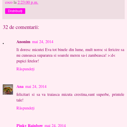
coco
la
2:23:00 p.m.
Distribuiți
32 de comentarii:
Anonim
mai 24, 2014
Ii doresc micutei Eva tot binele din lume, mult noroc si fericire sa
nu cunoasca supararea si soarele mereu sa-i zambeasca! >:d<
pupici fetelor!
Răspundeți
Ana
mai 24, 2014
felicitari si sa va traiasca micuta crestina,sunt superbe, printele
tale!
Răspundeți
Pinky Rainbow
mai 24, 2014