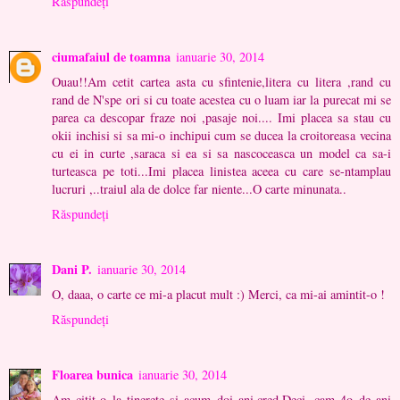
Răspundeți
ciumafaiul de toamna
ianuarie 30, 2014
Ouau!!Am cetit cartea asta cu sfintenie,litera cu litera ,rand cu
rand de N'spe ori si cu toate acestea cu o luam iar la purecat mi se
parea ca descopar fraze noi ,pasaje noi.... Imi placea sa stau cu
okii inchisi si sa mi-o inchipui cum se ducea la croitoreasa vecina
cu ei in curte ,saraca si ea si sa nascoceasca un model ca sa-i
turteasca pe toti...Imi placea linistea aceea cu care se-ntamplau
lucruri ,..traiul ala de dolce far niente...O carte minunata..
Răspundeți
Dani P.
ianuarie 30, 2014
O, daaa, o carte ce mi-a placut mult :) Merci, ca mi-ai amintit-o !
Răspundeți
Floarea bunica
ianuarie 30, 2014
Am citit-o la tinerete si acum doi ani,cred.Deci, cam 4o de ani