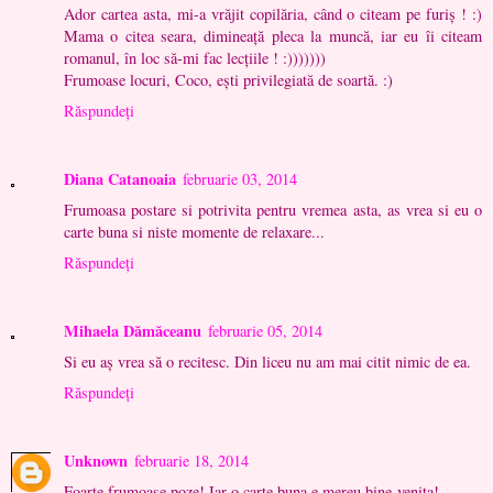
Ador cartea asta, mi-a vrăjit copilăria, când o citeam pe furiș ! :)
Mama o citea seara, dimineață pleca la muncă, iar eu îi citeam
romanul, în loc să-mi fac lecțiile ! :)))))))
Frumoase locuri, Coco, ești privilegiată de soartă. :)
Răspundeți
Diana Catanoaia
februarie 03, 2014
Frumoasa postare si potrivita pentru vremea asta, as vrea si eu o
carte buna si niste momente de relaxare...
Răspundeți
Mihaela Dămăceanu
februarie 05, 2014
Si eu aş vrea să o recitesc. Din liceu nu am mai citit nimic de ea.
Răspundeți
Unknown
februarie 18, 2014
Foarte frumoase poze! Iar o carte buna e mereu bine-venita!