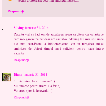
Vecina croitoreasa doar infrumuseta musca....
Răspundeți
Silving
ianuarie 31, 2014
Daca tu vrei sa faci om de zapada,eu vreau sa citesc cartea asta pe
care n-o gasesc pe net desi am cautat-o indelung.Nu mai stiu unde
s-o mai caut.Poate la biblioteca,cand vin in tara,daca mi-oi
aminti,ca de obicei timpul nu-i suficient pentru toate intr-o
vacanta.
Răspundeți
Diana
ianuarie 31, 2014
Si mie mi-a placut romanul! :)
Multumesc pentru urare! La fel! :)
Voi avea spor la leneveala! :)
Răspundeți