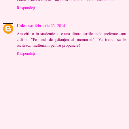
Răspundeți
Unknown
februarie 25, 2014
Am citit-o in studentie si e una dintre cartile mele preferate...am
citit si "Pe firul de păianjen al memoriei"! Va trebui sa le
recitesc...multumim pentru propunere!
Răspundeți