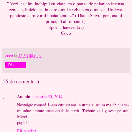
'' Vezi, asa imi inchipui eu viata, ca o panza de paianjen imensa,
cenusie, lipicioasa, in care omul se zbate ca o musca. Undeva,
pandeste carnivorul : paianjenul...'' ( Diana Slavu, personajul
principal al romanui ).
Spor la leneveala :)
Coco
coco
la
12:36:00 p.m.
Distribuiți
25 de comentarii:
Anonim
ianuarie 30, 2014
Nostalgic roman! L-am citit cu ani in urma si acum ma chinui sa-
mi aduc aminte toate detaliile cartii. Trebuie sa-l gasesc pe net.
Merci!
pupici!
Răspundeți