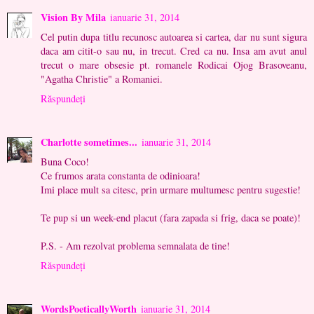
Vision By Mila
ianuarie 31, 2014
Cel putin dupa titlu recunosc autoarea si cartea, dar nu sunt sigura
daca am citit-o sau nu, in trecut. Cred ca nu. Insa am avut anul
trecut o mare obsesie pt. romanele Rodicai Ojog Brasoveanu,
"Agatha Christie" a Romaniei.
Răspundeți
Charlotte sometimes...
ianuarie 31, 2014
Buna Coco!
Ce frumos arata constanta de odinioara!
Imi place mult sa citesc, prin urmare multumesc pentru sugestie!
Te pup si un week-end placut (fara zapada si frig, daca se poate)!
P.S. - Am rezolvat problema semnalata de tine!
Răspundeți
WordsPoeticallyWorth
ianuarie 31, 2014