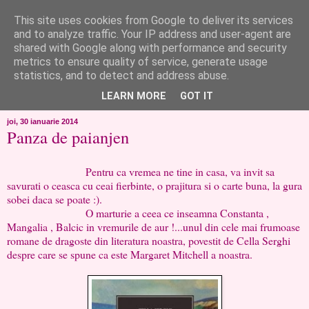
This site uses cookies from Google to deliver its services
like ?...or not!
and to analyze traffic. Your IP address and user-agent are
shared with Google along with performance and security
metrics to ensure quality of service, generate usage
..de toate!!!!!..alandala...cum imi trec prin minte..si cum am
statistics, and to detect and address abuse.
chef..incercate pe pielea mea..
LEARN MORE
GOT IT
joi, 30 ianuarie 2014
Panza de paianjen
Pentru ca vremea ne tine in casa, va invit sa
savurati o ceasca cu ceai fierbinte, o prajitura si o carte buna, la gura
sobei daca se poate :).
O marturie a ceea ce inseamna Constanta ,
Mangalia , Balcic in vremurile de aur !...unul din cele mai frumoase
romane de dragoste din literatura noastra, povestit de Cella Serghi
despre care se spune ca este Margaret Mitchell a noastra.