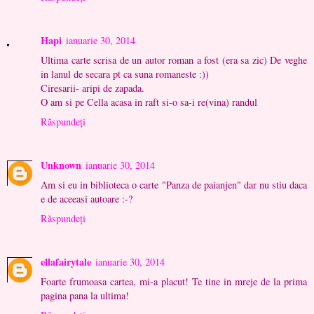
Hapi
ianuarie 30, 2014
Ultima carte scrisa de un autor roman a fost (era sa zic) De veghe
in lanul de secara pt ca suna romaneste :))
Ciresarii- aripi de zapada.
O am si pe Cella acasa in raft si-o sa-i re(vina) randul
Răspundeți
Unknown
ianuarie 30, 2014
Am si eu in biblioteca o carte "Panza de paianjen" dar nu stiu daca
e de aceeasi autoare :-?
Răspundeți
ellafairytale
ianuarie 30, 2014
Foarte frumoasa cartea, mi-a placut! Te tine in mreje de la prima
pagina pana la ultima!